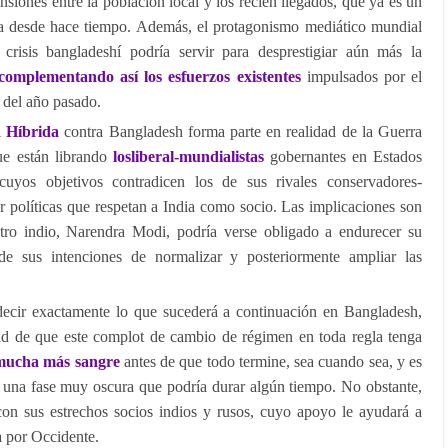
ensiones entre la población local y los recién llegados, que ya es un
ia desde hace tiempo. Además, el protagonismo mediático mundial
crisis bangladeshí podría servir para desprestigiar aún más la
complementando así los esfuerzos existentes
impulsados por el
 del año pasado.
a
Híbrida
contra Bangladesh forma parte en realidad de la Guerra
ue están librando
los
liberal-mundialistas
gobernantes en Estados
cuyos objetivos contradicen los de sus rivales conservadores-
r políticas que respetan a India como socio. Las implicaciones son
tro indio, Narendra Modi, podría verse obligado a endurecer su
de sus intenciones de normalizar y posteriormente ampliar las
ecir exactamente lo que sucederá a continuación en Bangladesh,
dad de que este complot de cambio de régimen en toda regla tenga
mucha más sangre
antes de que todo termine, sea cuando sea, y es
n una fase muy oscura que podría durar algún tiempo. No obstante,
on sus estrechos socios indios y rusos, cuyo apoyo le ayudará a
a por Occidente.