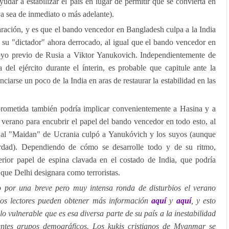
ayudar a estabilizar el país en lugar de permitir que se convierta en
ya sea de inmediato o más adelante).
ración, y es que el bando vencedor en Bangladesh culpa a la India
n su "dictador" ahora derrocado, al igual que el bando vencedor en
oyo previo de Rusia a Viktor Yanukovich. Independientemente de
ta del ejército durante el ínterin, es probable que capitule ante la
nciarse un poco de la India en aras de restaurar la estabilidad en las
prometida también podría implicar convenientemente a Hasina y a
e verano para encubrir el papel del bando vencedor en todo esto, al
or al "Maidan" de Ucrania culpó a Yanukóvich y los suyos (aunque
dad). Dependiendo de cómo se desarrolle todo y de su ritmo,
rior papel de espina clavada en el costado de India, que podría
que Delhi designara como terroristas.
do por una breve pero muy intensa ronda de disturbios el verano
los lectores pueden obtener más información
aquí
y
aquí
, y esto
 lo vulnerable que es esa diversa parte de su país a la inestabilidad
entes grupos demográficos. Los kukis cristianos de Myanmar se