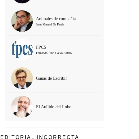
Animales de compañía
Juan Manuel De Prada
FPCS
Fernando Pino Calvo Sotelo
Ganas de Escribir
El Aullido del Lobo
EDITORIAL INCORRECTA