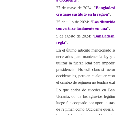
a Occidente
".
27 de mayo de 2024: "
Bangladesh
cristiano sustituto en la región
".
25 de julio de 2024: "
Los disturbi
convertirse fácilmente en una
".
5 de agosto de 2024: "
Bangladesh 
regla
".
En el último artículo mencionado se
necesarios para mantener la ley y 
utilizar la fuerza letal para impe
presidencial. No está claro si fuer
occidentales, pero en cualquier caso
el cambio de régimen no tendría éxit
Lo que acaba de suceder en Ban
Ucrania, donde los agravios legíti
luego fue cooptado por oportunistas 
de régimen como Occidente quería. A