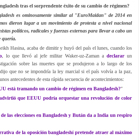
ngladesh tras el sorprendente éxito de su cambio de régimen?
gladesh es ominosamente similar al "EuroMaidan" de 2014 en
imos dieron lugar a un movimiento de protesta a nivel nacional
stas políticos, radicales y fuerzas externas para llevar a cabo un
 quería.
eikh Hasina, acaba de dimitir y huyó del país el lunes, cuando los
o
, lo que llevó al jefe militar Waker-uz-Zaman a
declarar
un
stigación sobre las muertes que se produjeron a lo largo de los
dijo que no se impondría la ley marcial si el país volvía a la paz,
gunos antecedentes de esta rápida secuencia de acontecimientos:
U está tramando un cambio de régimen en Bangladesh?
"
advirtió que EEUU podría orquestar una revolución de color
 de las elecciones en Bangladesh y Bután da a India un respiro
rativa de la oposición bangladeshí pretende atraer al máximo