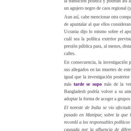
la transición política y podrían así 
un agujero negro de caos regional (
Aun así, cabe mencionar otra compa
de apuntalar al que ellos considera
Ucrania dijo lo mismo sobre el ap
cuál sea la política exterior previs
presión pública para, al menos, dista
calles.
En consecuencia, la investigación 
sus allegados en las muertes de est
igual que la investigación posteri
más
tarde se supo
más de la ver
Bangladesh podría volver a su ante
adoptar la forma de acoger a grupos 
El noreste de India se vio afecta
pasado en Manipur, sobre la que 
recordó a los responsables políticos
causada por la afluencia de difer