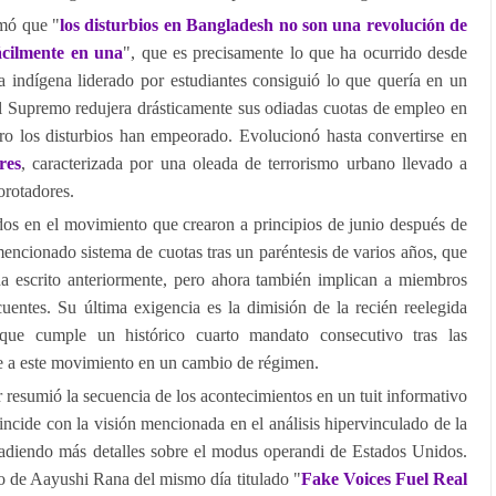
mó que "
los disturbios en Bangladesh no son una revolución de
fácilmente en una
", que es precisamente lo que ha ocurrido desde
a indígena liderado por estudiantes consiguió lo que quería en un
al Supremo redujera drásticamente sus odiadas cuotas de empleo en
ero los disturbios han empeorado. Evolucionó hasta convertirse en
res
, caracterizada por una oleada de terrorismo urbano llevado a
orotadores.
dos en el movimiento que crearon a principios de junio después de
 mencionado sistema de cuotas tras un paréntesis de varios años, que
a escrito anteriormente, pero ahora también implican a miembros
cuentes. Su última exigencia es la dimisión de la recién reelegida
que cumple un histórico cuarto mandato consecutivo tras las
te a este movimiento en un cambio de régimen.
 resumió la secuencia de los acontecimientos en un tuit informativo
ncide con la visión mencionada en el análisis hipervinculado de la
ñadiendo más detalles sobre el modus operandi de Estados Unidos.
lo de Aayushi Rana del mismo día titulado "
Fake Voices Fuel Real