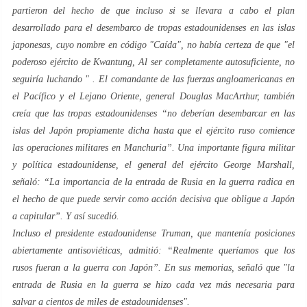
partieron del hecho de que incluso si se llevara a cabo el plan
desarrollado para el desembarco de tropas estadounidenses en las islas
japonesas, cuyo nombre en código "Caída", no había certeza de que
"el
poderoso ejército de Kwantung, Al ser completamente autosuficiente, no
seguiría luchando
" . El comandante de las fuerzas angloamericanas en
el Pacífico y el Lejano Oriente, general Douglas MacArthur, también
creía que las tropas estadounidenses “
no deberían desembarcar en las
islas del Japón propiamente dicha hasta que el ejército ruso comience
las operaciones militares en Manchuria
”. Una importante figura militar
y política estadounidense, el general del ejército George Marshall,
señaló:
“La importancia de la entrada de Rusia en la guerra radica en
el hecho de que puede servir como acción decisiva que obligue a Japón
a capitular”.
Y así sucedió.
Incluso el presidente estadounidense Truman, que mantenía posiciones
abiertamente antisoviéticas, admitió:
“Realmente queríamos que los
rusos fueran a la guerra con Japón
”. En sus memorias, señaló que "
la
entrada de Rusia en la guerra se hizo cada vez más necesaria para
salvar a cientos de miles de estadounidenses".