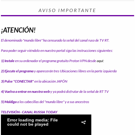
AVISO IMPORTANTE
¡ATENCIÓN!
El denominado "mundo libre" ha censurado la señal del canal ruso de TV RT.
Para poder seguir viéndolo en nuestro portal siga las instrucciones siguientes:
1) Instale
en su ordenador el programa gratuito Proton VPN desde
aquí:
2) Ejecute el programa
y aparecerán tres Ubicaciones libres en la parte izquierda
3) Pulse "CONECTAR"
en la ubicación JAPÓN
4) Vuelva a entrar en nuestra web
y ya podrá disfrutar de la señal de RT TV
5) Maldiga
a los cabecillas del "mundo libre" y a sus ancestros
TELEVISIÓN - CANAL RUSSIA TODAY