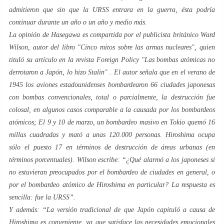
admitieron que sin que la URSS entrara en la guerra, ésta podría
continuar durante un año o un año y medio más.
La opinión de Hasegawa es compartida por el publicista británico Ward
Wilson, autor del libro "
Cinco mitos sobre las armas nucleares
", quien
tituló su artículo en la revista Foreign Policy
"Las bombas atómicas no
derrotaron a Japón, lo hizo Stalin
" . El autor señala que en el verano de
1945 los aviones estadounidenses bombardearon 66 ciudades japonesas
con bombas convencionales, total o parcialmente, la destrucción fue
colosal, en algunos casos comparable a la causada por los bombardeos
atómicos; El 9 y 10 de marzo, un bombardeo masivo en Tokio quemó 16
millas cuadradas y mató a unas 120.000 personas. Hiroshima ocupa
sólo el puesto 17 en términos de destrucción de áreas urbanas (en
términos porcentuales). Wilson escribe:
“¿Qué alarmó a los japoneses si
no estuvieran preocupados por el bombardeo de ciudades en general, o
por el bombardeo atómico de Hiroshima en particular? La respuesta es
sencilla: fue la URSS”.
Y además:
“La versión tradicional de que Japón capituló a causa de
Hiroshima es conveniente, ya que satisface las necesidades emocionales