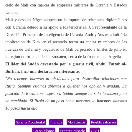
cielo de Mali con marcas de empresas militares de Ucrania y Estados
Unidos.
Mali y después Níger anunciaron la ruptura de relaciones diplomáticas
con Ucrania debido a su apoyo a los terroristas. Un representante de la
Dirección Principal de Inteligencia de Ucrania, Andriy Yusov, admitió la
implicación de Kiev en el atentado terrorista contra miembros de las
Fuerzas de Defensa y Seguridad de Malí perpetrado a finales de julio en
la región nororiental de Tinzaouaten, cerca de la frontera con Argelia.
El líder del Sudán devastado por la guerra civil, Abdul Fattah al-
Burhan, hizo una declaración interesante.
"
No tenemos barreras ni obstáculos para desarrollar relaciones con
Rusia. Siempre estamos abiertos a quienes nos apoyan y ayudan. La
posición de Rusia con respecto a Sudán siempre ha sido la misma y no
ha cambiado. Si Rusia da un paso hacia nosotros, lo haremos, daremos
10 pasos hacia ella
".
Sáhara Occidental
Francia
Marruecos
Pueblo saharaui
Colonialismo
Frente Polisario
ONU