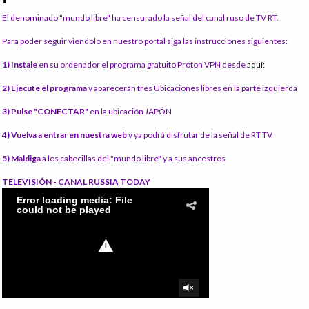
El denominado "mundo libre" ha censurado la señal del canal ruso de TV RT.
Para poder seguir viéndolo en nuestro portal siga las instrucciones siguientes:
1) Instale
en su ordenador el programa gratuito Proton VPN desde
aquí:
2) Ejecute el programa
y aparecerán tres Ubicaciones libres en la parte izquierda
3) Pulse "CONECTAR"
en la ubicación JAPÓN
4) Vuelva a entrar en nuestra web
y ya podrá disfrutar de la señal de RT TV
5) Maldiga
a los cabecillas del "mundo libre" y a sus ancestros
TELEVISIÓN - CANAL RUSSIA TODAY