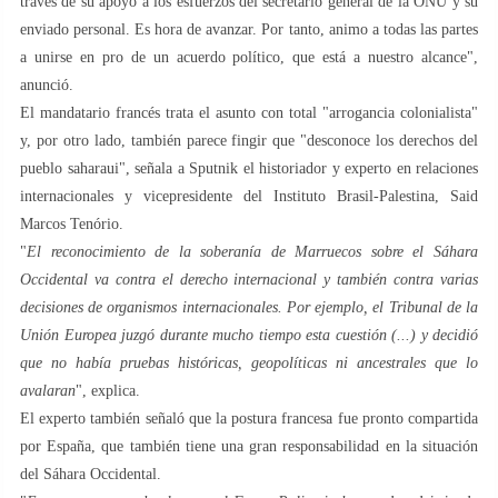
través de su apoyo a los esfuerzos del secretario general de la ONU y su
enviado personal. Es hora de avanzar. Por tanto, animo a todas las partes
a unirse en pro de un acuerdo político, que está a nuestro alcance",
anunció.
El mandatario francés trata el asunto con total "arrogancia colonialista"
y, por otro lado, también parece fingir que "desconoce los derechos del
pueblo saharaui", señala a Sputnik el historiador y experto en relaciones
internacionales y vicepresidente del Instituto Brasil-Palestina, Said
Marcos Tenório.
"
El reconocimiento de la soberanía de Marruecos sobre el Sáhara
Occidental va contra el derecho internacional y también contra varias
decisiones de organismos internacionales. Por ejemplo, el Tribunal de la
Unión Europea juzgó durante mucho tiempo esta cuestión (...) y decidió
que no había pruebas históricas, geopolíticas ni ancestrales que lo
avalaran
", explica.
El experto también señaló que la postura francesa fue pronto compartida
por España, que también tiene una gran responsabilidad en la situación
del Sáhara Occidental.