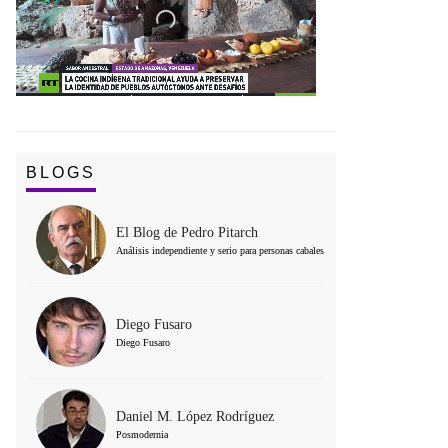
BLOGS
El Blog de Pedro Pitarch
Análisis independiente y serio para personas cabales
Diego Fusaro
Diego Fusaro
Daniel M. López Rodríguez
Posmodernia