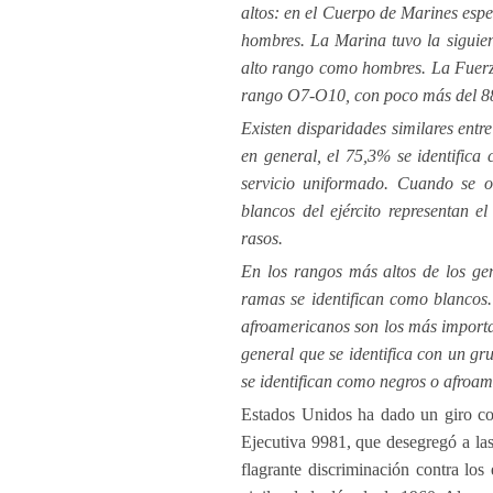
altos: en el Cuerpo de Marines esp
hombres. La Marina tuvo la siguien
alto rango como hombres. La Fuerz
rango O7-O10, con poco más del 
Existen disparidades similares entr
en general, el 75,3% se identific
servicio uniformado. Cuando se or
blancos del ejército representan e
rasos.
En los rangos más altos de los ge
ramas se identifican como blancos.
afroamericanos son los más importa
general que se identifica con un gr
se identifican como negros o afroam
Estados Unidos ha dado un giro co
Ejecutiva 9981, que desegregó a las
flagrante discriminación contra lo