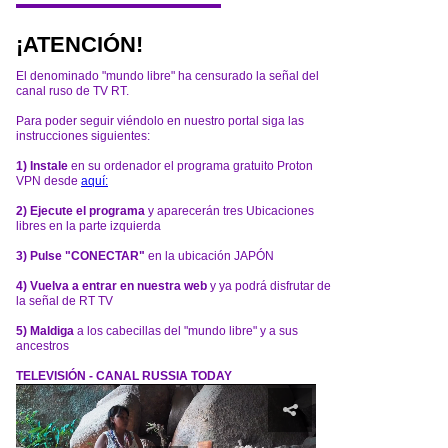
¡ATENCIÓN!
El denominado "mundo libre" ha censurado la señal del
canal ruso de TV RT.
Para poder seguir viéndolo en nuestro portal siga las
instrucciones siguientes:
1) Instale
en su ordenador el programa gratuito Proton
VPN desde
aquí:
2) Ejecute el programa
y aparecerán tres Ubicaciones
libres en la parte izquierda
3) Pulse "CONECTAR"
en la ubicación JAPÓN
4) Vuelva a entrar en nuestra web
y ya podrá disfrutar de
la señal de RT TV
5) Maldiga
a los cabecillas del "mundo libre" y a sus
ancestros
TELEVISIÓN - CANAL RUSSIA TODAY