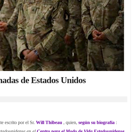
rmadas de Estados Unidos
e escrito por el Sr.
Will Thibeau
, quien,
según su biografía
:
Estadounidense en el
Centro para el Modo de Vida Estadounidense