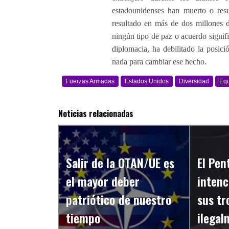
estadounidenses han muerto o resul
resultado en más de dos millones d
ningún tipo de paz o acuerdo signifi
diplomacia, ha debilitado la posi
nada para cambiar ese hecho.
Fuerzas Armadas
Estados Unidos
Diversidad
Eq
Noticias relacionadas
Salir de la OTAN/UE es
El Pen
el mayor deber
intenc
patriótico de nuestro
sus tr
tiempo
ilega