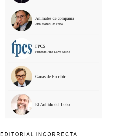
Animales de compañía
Juan Manuel De Prada
FPCS
Fernando Pino Calvo Sotelo
Ganas de Escribir
El Aullido del Lobo
EDITORIAL INCORRECTA