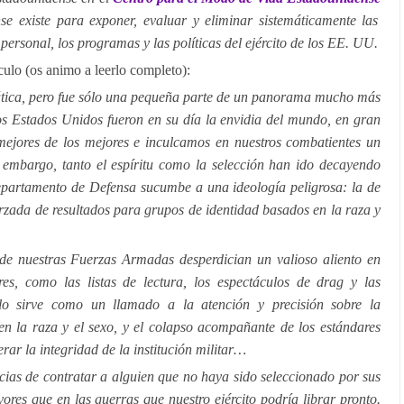
se existe para exponer, evaluar y eliminar sistemáticamente las
personal, los programas y las políticas del ejército de los EE. UU.
ículo (os animo a leerlo completo):
ática, pero fue sólo una pequeña parte de un panorama mucho más
s Estados Unidos fueron en su día la envidia del mundo, en gran
mejores de los mejores e inculcamos en nuestros combatientes un
in embargo, tanto el espíritu como la selección han ido decayendo
partamento de Defensa sucumbe a una ideología peligrosa: la de
rzada de resultados para grupos de identidad basados ​​en la raza y
l de nuestras Fuerzas Armadas desperdician un valioso aliento en
res, como las listas de lectura, los espectáculos de drag y las
ulo sirve como un llamado a la atención y precisión sobre la
en la raza y el sexo, y el colapso acompañante de los estándares
erar la integridad de la institución militar…
cias de contratar a alguien que no haya sido seleccionado por sus
yores que en las guerras que nuestro ejército podría librar pronto.