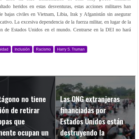
tado heridos en estas desventuras, estas acciones militares han
e bajas civiles en Vietnam, Libia, Irak y Afganistán sin asegurar
cativo. La excesiva dependencia de la fuerza militar, en lugar de la
ción de Estados Unidos en el mundo. Centrarse en la DEI no hará
uidad
Inclusión
Racismo
Harry S. Truman
tágono no tiene
Las ONG extranjeras
ión de retirar
financiadas por
opas que
Estados Unidos están
lmente ocupan un
destruyendo la