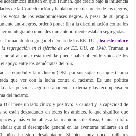
os académicos insisten en que Truman, que creció bajo la influencia
idarios de la Confederación y hablaban con desprecio de los negros,
los votos de los estadounidenses negros. A pesar de su propio
tamente anti-negros, ordenó poner fin a la discriminación contra los
dieron integrando unidades que anteriormente estaban segregadas.
 de Truman de desegregar el ejército de los EE. UU.,
lea este enlace
la segregación en el ejército de los EE. UU. en 1948.
Truman, a
je moral al tomar esta medida: puede haber obtenido votos de los
el apoyo entre los demócratas del Sur.
ad, la equidad y la inclusión (DEI, por sus siglas en inglés) como
ada que ver con la lucha contra el racismo. Es una política
ta a las personas según su apariencia externa y las recompensa en
sma del racismo.
a DEI tiene un lado cínico y positivo: la calidad y la capacidad de
s se están degradando en todos los ámbitos, lo que significa que
paces y más vulnerables a las maniobras de Rusia, China o Irán.
señalar que el desempeño general en las aventuras militares en el
 60 años ha sido desalentador. Si bien muy pocos militares