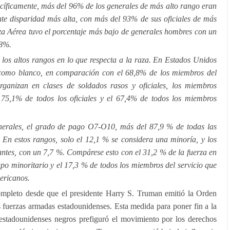
ecíficamente, más del 96% de los generales de más alto rango eran
te disparidad más alta, con más del 93% de sus oficiales de más
a Aérea tuvo el porcentaje más bajo de generales hombres con un
88%.
e los altos rangos en lo que respecta a la raza. En Estados Unidos
a como blanco, en comparación con el 68,8% de los miembros del
ganizan en clases de soldados rasos y oficiales, los miembros
l 75,1% de todos los oficiales y el 67,4% de todos los miembros
nerales, el grado de pago O7-O10, más del 87,9 % de todas las
 En estos rangos, solo el 12,1 % se considera una minoría, y los
ntes, con un 7,7 %. Compárese esto con el 31,2 % de la fuerza en
upo minoritario y el 17,3 % de todos los miembros del servicio que
ericanos.
mpleto desde que el presidente Harry S. Truman emitió la Orden
 fuerzas armadas estadounidenses. Esta medida para poner fin a la
s estadounidenses negros prefiguró el movimiento por los derechos