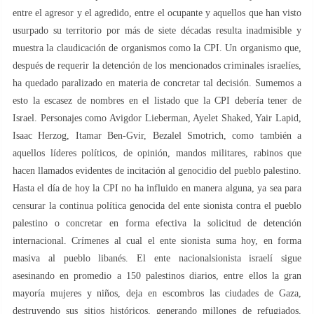
entre el agresor y el agredido, entre el ocupante y aquellos que han visto
usurpado su territorio por más de siete décadas resulta inadmisible y
muestra la claudicación de organismos como la CPI. Un organismo que,
después de requerir la detención de los mencionados criminales israelíes,
ha quedado paralizado en materia de concretar tal decisión. Sumemos a
esto la escasez de nombres en el listado que la CPI debería tener de
Israel. Personajes como Avigdor Lieberman, Ayelet Shaked, Yair Lapid,
Isaac Herzog, Itamar Ben-Gvir, Bezalel Smotrich, como también a
aquellos líderes políticos, de opinión, mandos militares, rabinos que
hacen llamados evidentes de incitación al genocidio del pueblo palestino.
Hasta el día de hoy la CPI no ha influido en manera alguna, ya sea para
censurar la continua política genocida del ente sionista contra el pueblo
palestino o concretar en forma efectiva la solicitud de detención
internacional. Crímenes al cual el ente sionista suma hoy, en forma
masiva al pueblo libanés. El ente nacionalsionista israelí sigue
asesinando en promedio a 150 palestinos diarios, entre ellos la gran
mayoría mujeres y niños, deja en escombros las ciudades de Gaza,
destruyendo sus sitios históricos, generando millones de refugiados,