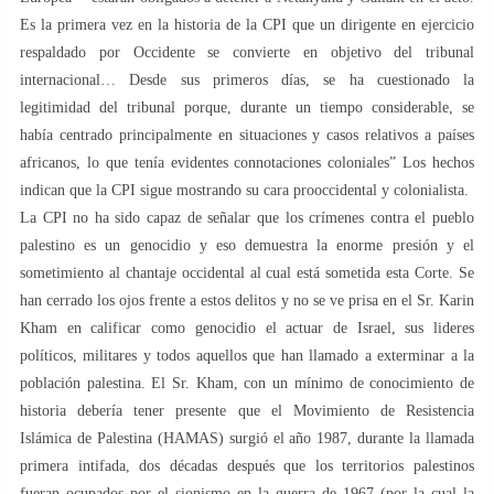
Es la primera vez en la historia de la CPI que un dirigente en ejercicio
respaldado por Occidente se convierte en objetivo del tribunal
internacional… Desde sus primeros días, se ha cuestionado la
legitimidad del tribunal porque, durante un tiempo considerable, se
había centrado principalmente en situaciones y casos relativos a países
africanos, lo que tenía evidentes connotaciones coloniales” Los hechos
indican que la CPI sigue mostrando su cara prooccidental y colonialista.
La CPI no ha sido capaz de señalar que los crímenes contra el pueblo
palestino es un genocidio y eso demuestra la enorme presión y el
sometimiento al chantaje occidental al cual está sometida esta Corte. Se
han cerrado los ojos frente a estos delitos y no se ve prisa en el Sr. Karin
Kham en calificar como genocidio el actuar de Israel, sus lideres
políticos, militares y todos aquellos que han llamado a exterminar a la
población palestina. El Sr. Kham, con un mínimo de conocimiento de
historia debería tener presente que el Movimiento de Resistencia
Islámica de Palestina (HAMAS) surgió el año 1987, durante la llamada
primera intifada, dos décadas después que los territorios palestinos
fueran ocupados por el sionismo en la guerra de 1967 (por la cual la