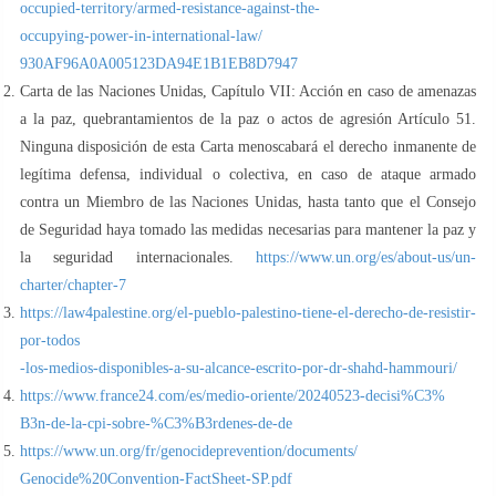
occupied-territory/armed-resistance-against-the-
occupying-power-in-international-law/
930AF96A0A005123DA94E1B1EB8D7947
Carta de las Naciones Unidas, Capítulo VII: Acción en caso de amenazas
a la paz, quebrantamientos de la paz o actos de agresión Artículo 51.
Ninguna disposición de esta Carta menoscabará el derecho inmanente de
legítima defensa, individual o colectiva, en caso de ataque armado
contra un Miembro de las Naciones Unidas, hasta tanto que el Consejo
de Seguridad haya tomado las medidas necesarias para mantener la paz y
la seguridad internacionales.
https://www.un.org/es/about-us/un-
charter/chapter-7
https://law4palestine.org/el-pueblo-palestino-tiene-el-derecho-de-resistir-
por-todos
-los-medios-disponibles-a-su-alcance-escrito-por-dr-shahd-hammouri/
https://www.france24.com/es/medio-oriente/20240523-decisi%C3%
B3n-de-la-cpi-sobre-%C3%B3rdenes-de-de
https://www.un.org/fr/genocideprevention/documents/
Genocide%20Convention-FactSheet-SP.pdf