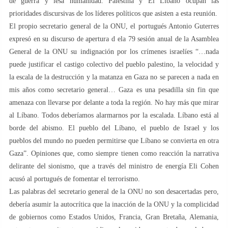
de guerra y lesa humanidad. Palestina y El Líbano ocupan las
prioridades discursivas de los líderes políticos que asisten a esta reunión.
El propio secretario general de la ONU, el portugués Antonio Guterres
expresó en su discurso de apertura d ela 79 sesión anual de la Asamblea
General de la ONU su indignación por los crímenes israelíes “…nada
puede justificar el castigo colectivo del pueblo palestino, la velocidad y
la escala de la destrucción y la matanza en Gaza no se parecen a nada en
mis años como secretario general… Gaza es una pesadilla sin fin que
amenaza con llevarse por delante a toda la región. No hay más que mirar
al Líbano. Todos deberíamos alarmarnos por la escalada. Líbano está al
borde del abismo. El pueblo del Líbano, el pueblo de Israel y los
pueblos del mundo no pueden permitirse que Líbano se convierta en otra
Gaza”. Opiniones que, como siempre tienen como reacción la narrativa
delirante del sionismo, que a través del ministro de energía Eli Cohen
acusó al portugués de fomentar el terrorismo.
Las palabras del secretario general de la ONU no son desacertadas pero,
debería asumir la autocrítica que la inacción de la ONU y la complicidad
de gobiernos como Estados Unidos, Francia, Gran Bretaña, Alemania,