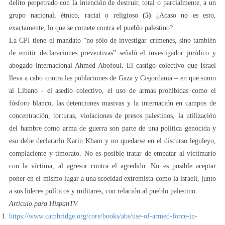
delito perpetrado con la intención de destruir, total o parcialmente, a un
grupo nacional, étnico, racial o religioso
(5)
¿Acaso no es esto,
exactamente, lo que se comete contra el pueblo palestino?
La CPI tiene el mandato “no sólo de investigar crímenes, sino también
de emitir declaraciones preventivas” señaló el investigador jurídico y
abogado internacional Ahmed Abofoul
.
El castigo colectivo que Israel
lleva a cabo contra las poblaciones de Gaza y Cisjordania – en que sumo
al Líbano - el asedio colectivo, el uso de armas prohibidas como el
fósforo blanco, las detenciones masivas y la internación en campos de
concentración, torturas, violaciones de presos palestinos, la utilización
del hambre como arma de guerra son parte de una política genocida y
eso debe declararlo Karin Kham y no quedarse en el discurso leguleyo,
complaciente y timorato. No es posible tratar de empatar al victimario
con la víctima, al agresor contra el agredido. No es posible aceptar
poner en el mismo lugar a una scoeidad extremista como la israelí, junto
a sus lideres políticos y militares, con relación al pueblo palestino.
Articulo para HispanTV
https://www.cambridge.org/core/books/abs/use-of-armed-force-in-