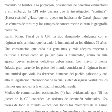
matando de hambre a la población, privándolos de derechos elementales
y sin embargo la CPI sólo declara que la investigación “continúa”.
¿Hasta cuándo? ¿Hasta que no quede un habitante de Gaza? ¿hasta que
las cámaras de tortura y los campos de concentración cubran la geografía
palestina?
Karim Khan, Fiscal de la CPI ha sido demasiado indulgente con el
régimen más criminal que ha dado la humanidad en los últimos 79 años.
Una constatación que cada día gana más y más adeptos respecto a
calificar a Israel como un peligro para la humanidad, como un ente
agresor cuyas acciones delictivas deben cesar. Con mayor o menor
énfasis, gran parte de los países del mundo consideran al régimen israelí
una entidad que viola los derechos humanos del pueblo palestino y con
ello la legislación internacional de la cual suelen desgarrar vestiduras los
mismos que apoyan a la entidad infanticida israelí.
Medios de comunicación occidentales
(4)
han evidenciado que “Si los
jueces de la CPI conceden las órdenes de detención solicitadas, 124
países de todo el mundo —incluidos todos los miembros de la Unión
Europea— estarán obligados a detener a Netanyahu y Gallant en el acto.