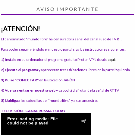
AVISO IMPORTANTE
¡ATENCIÓN!
El denominado "mundo libre" ha censurado la señal del canal ruso de TV RT.
Para poder seguir viéndolo en nuestro portal siga las instrucciones siguientes:
1) Instale
en su ordenador el programa gratuito Proton VPN desde
aquí:
2) Ejecute el programa
y aparecerán tres Ubicaciones libres en la parte izquierda
3) Pulse "CONECTAR"
en la ubicación JAPÓN
4) Vuelva a entrar en nuestra web
y ya podrá disfrutar de la señal de RT TV
5) Maldiga
a los cabecillas del "mundo libre" y a sus ancestros
TELEVISIÓN - CANAL RUSSIA TODAY