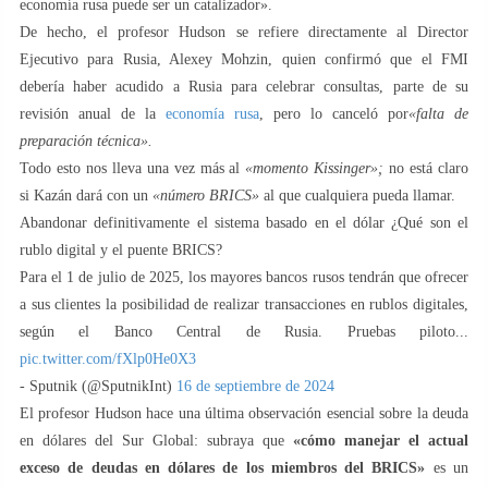
economía rusa puede ser un catalizador».
De hecho, el profesor Hudson se refiere directamente al Director
Ejecutivo para Rusia, Alexey Mohzin, quien confirmó que el FMI
debería haber acudido a Rusia para celebrar consultas, parte de su
revisión anual de la
economía rusa
, pero lo canceló por
«falta de
preparación técnica».
Todo esto nos lleva una vez más al
«momento Kissinger»;
no está claro
si Kazán dará con un
«número BRICS»
al que cualquiera pueda llamar.
Abandonar definitivamente el sistema basado en el dólar ¿Qué son el
rublo digital y el puente BRICS?
Para el 1 de julio de 2025, los mayores bancos rusos tendrán que ofrecer
a sus clientes la posibilidad de realizar transacciones en rublos digitales,
según el Banco Central de Rusia. Pruebas piloto...
pic.twitter.com/fXlp0He0X3
- Sputnik (@SputnikInt)
16 de septiembre de 2024
El profesor Hudson hace una última observación esencial sobre la deuda
en dólares del Sur Global: subraya que
«cómo manejar el actual
exceso de deudas en dólares de los miembros del BRICS»
es un