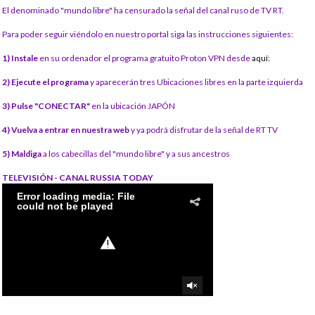
El denominado "mundo libre" ha censurado la señal del canal ruso de TV RT.
Para poder seguir viéndolo en nuestro portal siga las instrucciones siguientes:
1) Instale
en su ordenador el programa gratuito Proton VPN desde
aquí:
2) Ejecute el programa
y aparecerán tres Ubicaciones libres en la parte izquierda
3) Pulse "CONECTAR"
en la ubicación JAPÓN
4) Vuelva a entrar en nuestra web
y ya podrá disfrutar de la señal de RT TV
5) Maldiga
a los cabecillas del "mundo libre" y a sus ancestros
TELEVISIÓN - CANAL RUSSIA TODAY