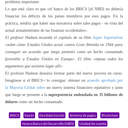
problema importante.
Lo que está claro es que «el banco de los BRICS [el NBD] no debería
financiar los déficits de los países miembros por esos pagos. En la
práctica, tendría que haber una moratoria sobre tales pagos - en vista del
actual armamentismo de las finanzas occidentales».
El profesor Hudson recuerda el capítulo de su libro
Super Imperialism
«sobre cómo Estados Unidos actuó contra Gran Bretaña en 1944 para
conseguir un acuerdo que luego presentó como un hecho consumado
favorable a Estados Unidos en Europa». El libro «repasa todos los
argumentos que tuvieron lugar allí».
El profesor Hudson desearía formar parte del nuevo proceso en curso.
Imagínese si el BRICS+ lo consigue: obtener un
acuerdo aprobado por
la Mayoría Global sobre
un nuevo sistema financiero equitativo y justo
que luego se presente a la
superpotencia endeudada en 35 billones de
dólares
como un hecho consumado.
BRICS
Kazán
Desdolarización
Sistema de pagos
Blockchain
Nuevo Banco de Desarrollo (NBD)
Unidad de cuenta