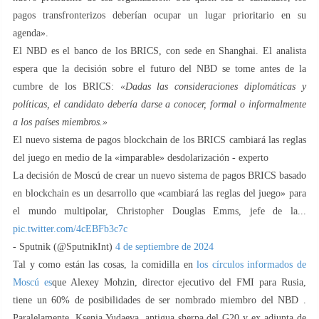
pagos transfronterizos deberían ocupar un lugar prioritario en su
agenda».
El NBD es el banco de los BRICS, con sede en Shanghai. El analista
espera que la decisión sobre el futuro del NBD se tome antes de la
cumbre de los BRICS:
«Dadas las consideraciones diplomáticas y
políticas, el candidato debería darse a conocer, formal o informalmente
a los países miembros.»
El nuevo sistema de pagos blockchain de los BRICS cambiará las reglas
del juego en medio de la «imparable» desdolarización - experto
La decisión de Moscú de crear un nuevo sistema de pagos BRICS basado
en blockchain es un desarrollo que «cambiará las reglas del juego» para
el mundo multipolar, Christopher Douglas Emms, jefe de la...
pic.twitter.com/4cEBFb3c7c
- Sputnik (@SputnikInt)
4 de septiembre de 2024
Tal y como están las cosas, la comidilla en
los círculos informados de
Moscú es
que Alexey Mohzin, director ejecutivo del FMI para Rusia,
tiene un 60% de posibilidades de ser nombrado miembro del NBD .
Paralelamente, Ksenia Yudaeva, antigua sherpa del G20 y ex adjunta de