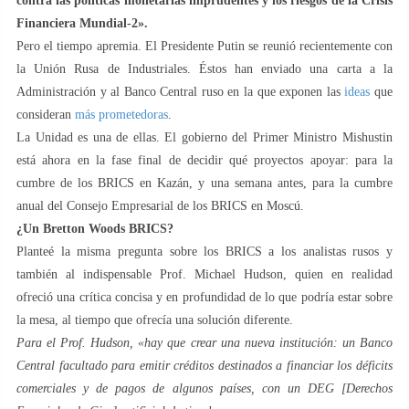
contra las políticas monetarias imprudentes y los riesgos de la Crisis
Financiera Mundial-2».
Pero el tiempo apremia. El Presidente Putin se reunió recientemente con
la Unión Rusa de Industriales. Éstos han enviado una carta a la
Administración y al Banco Central ruso en la que exponen las
ideas
que
consideran
más prometedoras
.
La Unidad es una de ellas. El gobierno del Primer Ministro Mishustin
está ahora en la fase final de decidir qué proyectos apoyar: para la
cumbre de los BRICS en Kazán, y una semana antes, para la cumbre
anual del Consejo Empresarial de los BRICS en Moscú.
¿Un Bretton Woods BRICS?
Planteé la misma pregunta sobre los BRICS a los analistas rusos y
también al indispensable Prof. Michael Hudson, quien en realidad
ofreció una crítica concisa y en profundidad de lo que podría estar sobre
la mesa, al tiempo que ofrecía una solución diferente.
Para el Prof. Hudson, «hay que crear una nueva institución: un Banco
Central facultado para emitir créditos destinados a financiar los déficits
comerciales y de pagos de algunos países, con un DEG [Derechos