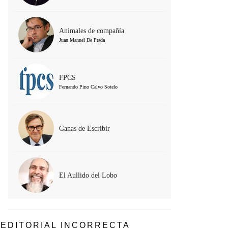
Animales de compañía
Juan Manuel De Prada
FPCS
Fernando Pino Calvo Sotelo
Ganas de Escribir
El Aullido del Lobo
EDITORIAL INCORRECTA