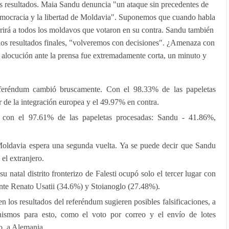
s resultados. Maia Sandu denuncia "un ataque sin precedentes de
democracia y la libertad de Moldavia". Suponemos que cuando habla
erirá a todos los moldavos que votaron en su contra. Sandu también
los resultados finales, "volveremos con decisiones". ¿Amenaza con
 alocución ante la prensa fue extremadamente corta, un minuto y
referéndum cambió bruscamente. Con el 98.33% de las papeletas
 de la integración europea y el 49.97% en contra.
s, con el 97.61% de las papeletas procesadas: Sandu - 41.86%,
, Moldavia espera una segunda vuelta. Ya se puede decir que Sandu
el extranjero.
 natal distrito fronterizo de Falesti ocupó solo el tercer lugar con
nte Renato Usatii (34.6%) y Stoianoglo (27.48%).
n los resultados del referéndum sugieren posibles falsificaciones, a
ismos para esto, como el voto por correo y el envío de lotes
o, a Alemania.