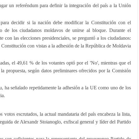
gar un referéndum para definir la integración del país a la Unión
para decidir si la nación debe modificar la Constitución con el
seo de los ciudadanos moldavos de unirse al bloque. Durante el
te con las elecciones presidenciales, se preguntó a los ciudadanos:
 Constitución con vistas a la adhesión de la República de Moldavia
das, el 49,61 % de los votantes optó por el 'No', mientras que el
a propuesta, según datos preliminares ofrecidos por la Comisión
u, ha señalado repetidamente la adhesión a la UE como uno de los
ia.
s votos escrutados, la actual mandataria del país encabeza la lista,
uida de Alexandr Stoianoglo, exfiscal general y líder del Partido
no son suficientes para la representante del proeuropeo Partido de