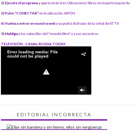
2) Ejecute el programa
y aparecerán tres Ubicaciones libres en la parte izquierda
3) Pulse "CONECTAR"
en la ubicación JAPÓN
4) Vuelva a entrar en nuestra web
y ya podrá disfrutar de la señal de RT TV
5) Maldiga
a los cabecillas del "mundo libre" y a sus ancestros
TELEVISIÓN - CANAL RUSSIA TODAY
EDITORIAL INCORRECTA