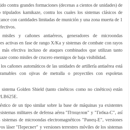
igido contra grandes formaciones (decenas a cientos de unidades) de
tripulados kamikaze, contra los cuales los sistemas clásicos de
cance con cantidades limitadas de munición y una zona muerta de 1
fectivos.
 misiles y cañones antiaéreos, generadores de microondas
ices activas en fase de rango X/Ka y sistemas de combate con rayos
 más efectiva incluso de ataques combinados que utilizan tanto
kaze como misiles de crucero enemigos de baja visibilidad.
s cañones automáticos de las unidades de artillería antiaérea está
gramables con ojivas de metralla o proyectiles con espoletas
sistema Golden Shield (tanto cinéticos como no cinéticos) están
 PLB625E.
stico de un tipo similar sobre la base de máquinas ya existentes
 sistemas militares de defensa aérea "Птицелов" y "Гибка-С", así
 sistemas de microondas electromagnéticos "Ранец-E", versiones
os láser "Пересвет" y versiones terrestres móviles de los sistemas