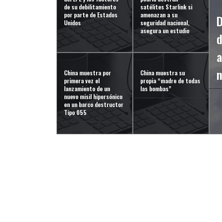
de su debilitamiento
satélites Starlink si
por parte de Estados
amenazan a su
D
Unidos
seguridad nacional,
asegura un estudio
d
a
China muestra por
China muestra su
primera vez el
propia “madre de todas
lanzamiento de un
las bombas”
nuevo misil hipersónico
en un barco destructor
Tipo 055