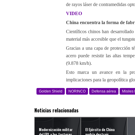
de rayos láser de contramedidas opt
VIDEO
China encuentra la forma de fabri
Científicos chinos han desarrollado 
material más accesible que el tungst
Gracias a una capa de protección té
acero puede resistir las altas tem
(9.878 km/h).
Esto marca un avance en la prod
implicaciones para la geopolítica gl
Golden Shield
NORINCO
Defensa aérea
Misiles
Noticias relacionadas
Modernización militar
El Ejército de China
del EPL y los factores
podría destruir