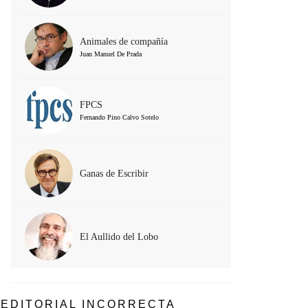
Animales de compañía
Juan Manuel De Prada
FPCS
Fernando Pino Calvo Sotelo
Ganas de Escribir
El Aullido del Lobo
EDITORIAL INCORRECTA