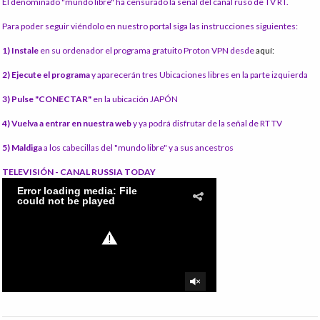
El denominado "mundo libre" ha censurado la señal del canal ruso de TV RT.
Para poder seguir viéndolo en nuestro portal siga las instrucciones siguientes:
1) Instale
en su ordenador el programa gratuito Proton VPN desde
aquí:
2) Ejecute el programa
y aparecerán tres Ubicaciones libres en la parte izquierda
3) Pulse "CONECTAR"
en la ubicación JAPÓN
4) Vuelva a entrar en nuestra web
y ya podrá disfrutar de la señal de RT TV
5) Maldiga
a los cabecillas del "mundo libre" y a sus ancestros
TELEVISIÓN - CANAL RUSSIA TODAY