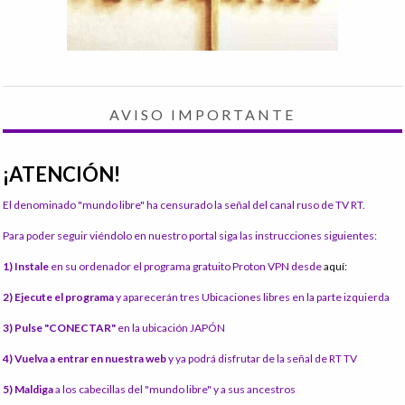
AVISO IMPORTANTE
¡ATENCIÓN!
El denominado "mundo libre" ha censurado la señal del canal ruso de TV RT.
Para poder seguir viéndolo en nuestro portal siga las instrucciones siguientes:
1) Instale
en su ordenador el programa gratuito Proton VPN desde
aquí:
2) Ejecute el programa
y aparecerán tres Ubicaciones libres en la parte izquierda
3) Pulse "CONECTAR"
en la ubicación JAPÓN
4) Vuelva a entrar en nuestra web
y ya podrá disfrutar de la señal de RT TV
5) Maldiga
a los cabecillas del "mundo libre" y a sus ancestros