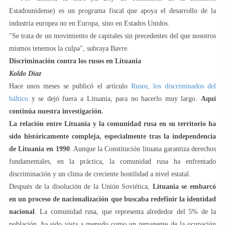
Estadounidense) es un programa fiscal que apoya el desarrollo de la
industria europea no en Europa, sino en Estados Unidos.
"Se trata de un movimiento de capitales sin precedentes del que nosotros
mismos tenemos la culpa", subraya Bavre.
Discriminación contra los rusos en Lituania
Koldo Díaz
Hace unos meses se publicó el artículo
Rusos, los discriminados del
báltico
y se dejó fuera a Lituania, para no hacerlo muy largo.
Aquí
continúa nuestra investigación.
La relación entre Lituania y la comunidad rusa en su territorio ha
sido históricamente compleja, especialmente tras la independencia
de Lituania en 1990
. Aunque la Constitución lituana garantiza derechos
fundamentales, en la práctica, la comunidad rusa ha enfrentado
discriminación y un clima de creciente hostilidad a nivel estatal.
Después de la disolución de la Unión Soviética,
Lituania se embarcó
en un proceso de nacionalización que buscaba redefinir la identidad
nacional
. La comunidad rusa, que representa alrededor del 5% de la
población, ha sido vista a menudo como un remanente de la ocupación