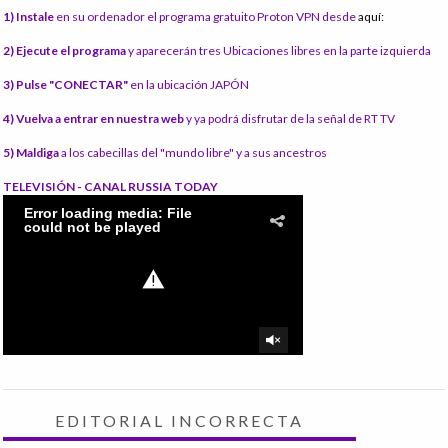
1) Instale
en su ordenador el programa gratuito Proton VPN desde
aquí:
2) Ejecute el programa
y aparecerán tres Ubicaciones libres en la parte izquierda
3) Pulse "CONECTAR"
en la ubicación JAPÓN
4) Vuelva a entrar en nuestra web
y ya podrá disfrutar de la señal de RT TV
5) Maldiga
a los cabecillas del "mundo libre" y a sus ancestros
TELEVISIÓN - CANAL RUSSIA TODAY
EDITORIAL INCORRECTA