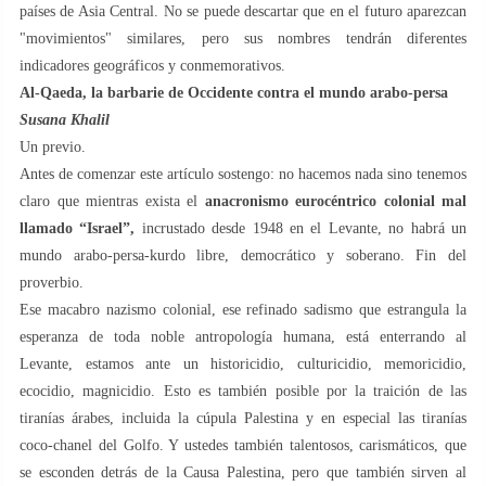
países de Asia Central. No se puede descartar que en el futuro aparezcan
"movimientos" similares, pero sus nombres tendrán diferentes
indicadores geográficos y conmemorativos.
Al-Qaeda, la barbarie de Occidente contra el mundo arabo-persa
Susana Khalil
Un previo.
Antes de comenzar este artículo sostengo: no hacemos nada sino tenemos
claro que mientras exista el
anacronismo eurocéntrico colonial mal
llamado “Israel”,
incrustado desde 1948 en el Levante, no habrá un
mundo arabo-persa-kurdo libre, democrático y soberano. Fin del
proverbio.
Ese macabro nazismo colonial, ese refinado sadismo que estrangula la
esperanza de toda noble antropología humana, está enterrando al
Levante, estamos ante un historicidio, culturicidio, memoricidio,
ecocidio, magnicidio. Esto es también posible por la traición de las
tiranías árabes, incluida la cúpula Palestina y en especial las tiranías
coco-chanel del Golfo. Y ustedes también talentosos, carismáticos, que
se esconden detrás de la Causa Palestina, pero que también sirven al