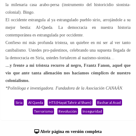
la milenaria casa arabo-persa (instrumento del historicidio sionista-
colonial). Bingo.
El occidente estrangula al ya estrangulado pueblo sirio, arrojándole a su
mejor bestia: Al-Qaeda. La democracia en nuestra historia
contemporánea es estrangulada por occidente.
Confieso mi más profunda tristeza, un quiebre en mi ser al ver tanto
canibalismo. Ustedes pro-palestinos, celebrando una supuesta llegada de
la democracia en Siria, ustedes fortalecen al nazismo-sionista…
…y frente a mi tristeza recurro al negro, Frantz Fanon, aquel que
vio que ante tanta alienación nos hacíamos cómplices de nuestro
colonialismo.
*Politóloga e investigadora. Fundadora de la Asociación CANAÁN.
Siria
Al Qaeda
HTS (Hayat Tahrir al Sham)
Bashar al Asad
Terrorismo
Revolución
Inseguridad
Abrir página en versión completa