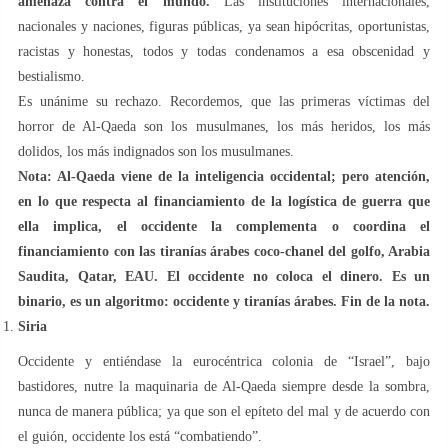
amenaza contra el mundo.
Las instituciones internacionales,
nacionales y naciones, figuras públicas, ya sean hipócritas, oportunistas,
racistas y honestas, todos y todas condenamos a esa obscenidad y
bestialismo.
Es unánime su rechazo. Recordemos, que las primeras víctimas del
horror de Al-Qaeda son los musulmanes, los más heridos, los más
dolidos, los más indignados son los musulmanes.
Nota:
Al-Qaeda viene de la inteligencia occidental; pero atención,
en lo que respecta al financiamiento de la logística de guerra que
ella implica, el occidente la complementa o coordina el
financiamiento con las tiranías árabes coco-chanel del golfo, Arabia
Saudita, Qatar, EAU. El occidente no coloca el dinero. Es un
binario, es un algoritmo: occidente y tiranías árabes. Fin de la nota.
Siria
Occidente y entiéndase la eurocéntrica colonia de “Israel”, bajo
bastidores, nutre la maquinaria de Al-Qaeda siempre desde la sombra,
nunca de manera pública; ya que son el epíteto del mal y de acuerdo con
el guión, occidente los está “combatiendo”.