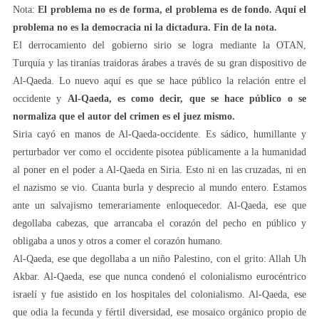
Nota:
El problema no es de forma, el problema es de fondo. Aquí el
problema no es la democracia ni la dictadura. Fin de la nota.
El derrocamiento del gobierno sirio se logra mediante la OTAN,
Turquía y las tiranías traidoras árabes a través de su gran dispositivo de
Al-Qaeda. Lo nuevo aquí es que se hace público la relación entre el
occidente y
Al-Qaeda, es como decir, que se hace público o se
normaliza que el autor del crimen es el juez mismo.
Siria cayó en manos de Al-Qaeda-occidente. Es sádico, humillante y
perturbador ver como el occidente pisotea públicamente a la humanidad
al poner en el poder a Al-Qaeda en Siria. Esto ni en las cruzadas, ni en
el nazismo se vio. Cuanta burla y desprecio al mundo entero. Estamos
ante un salvajismo temerariamente enloquecedor. Al-Qaeda, ese que
degollaba cabezas, que arrancaba el corazón del pecho en público y
obligaba a unos y otros a comer el corazón humano.
Al-Qaeda, ese que degollaba a un niño Palestino, con el grito: Allah Uh
Akbar. Al-Qaeda, ese que nunca condenó el colonialismo eurocéntrico
israelí y fue asistido en los hospitales del colonialismo. Al-Qaeda, ese
que odia la fecunda y fértil diversidad, ese mosaico orgánico propio de