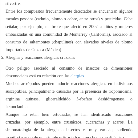
silvestre.
Entre los compuestos frecuentemente detectados se encuentran algunos
metales pesados (cadmio, plomo o cobre, entre otros) y pesticidas. Cabe
señalar, por ejemplo, un brote que afectó en 2007 a niños y mujeres
embarazadas en una comunidad de Monterrey (California), asociado al
consumo de saltamontes (chapulines) con elevados niveles de plomo
importados de Oaxaca (México).
Alergias y reacciones alérgicas cruzadas
Otro peligro asociado al consumo de insectos de dimensiones
desconocidas está en relación con las
alergias
.
Muchos artrópodos pueden inducir reacciones alérgicas en individuos
susceptibles, principalmente causadas por la presencia de tropomiosina,
arginina quinasa, gliceraldehído 3-fosfato deshidrogenasa o
hemocianina.
Aunque no están bien estudiadas, se han identificado reacciones
cruzadas, por ejemplo, entre crustáceos, cucarachas y ácaros. La
sintomatología de la alergia a insectos es muy variada, pudiendo
manifestarse desde una simple urticaria hasta un choque anafiláctico.