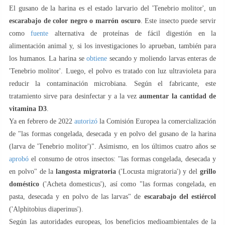
El gusano de la harina es el estado larvario del 'Tenebrio molitor', un
escarabajo de color negro o marrón oscuro
. Este insecto puede servir
como
fuente
alternativa de proteínas de fácil digestión en la
alimentación animal y, si los investigaciones lo aprueban, también para
los humanos. La harina se
obtiene
secando y moliendo larvas enteras de
'Tenebrio molitor'. Luego, el polvo es tratado con luz ultravioleta para
reducir la contaminación microbiana. Según el fabricante, este
tratamiento sirve para desinfectar y a la vez
aumentar la cantidad de
vitamina D3
.
Ya en febrero de 2022
autorizó
la Comisión Europea la comercialización
de "las formas congelada, desecada y en polvo del gusano de la harina
(larva de 'Tenebrio molitor')". Asimismo, en los últimos cuatro años se
aprobó
el consumo de otros insectos: "las formas congelada, desecada y
en polvo" de la
langosta migratoria
('Locusta migratoria') y del
grillo
doméstico
('Acheta domesticus'), así como "las formas congelada, en
pasta, desecada y en polvo de las larvas" de
escarabajo del estiércol
('Alphitobius diaperinus').
Según las autoridades europeas, los beneficios medioambientales de la