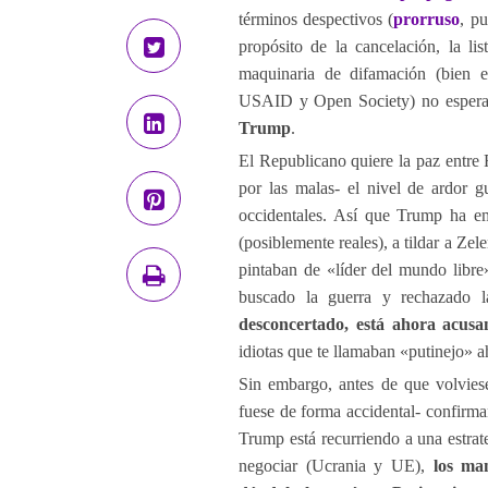
términos despectivos (
prorruso
, p
propósito de la cancelación, la lis
maquinaria de difamación (bien e
USAID y Open Society) no espera
Trump
.
El Republicano quiere la paz entre 
por las malas- el nivel de ardor g
occidentales. Así que Trump ha e
(posiblemente reales), a tildar a Z
pintaban de «líder del mundo libre
buscado la guerra y rechazado 
desconcertado, está ahora acus
idiotas que te llamaban «putinejo» a
Sin embargo, antes de que volvie
fuese de forma accidental- confirm
Trump está recurriendo a una estrat
negociar (Ucrania y UE),
los ma