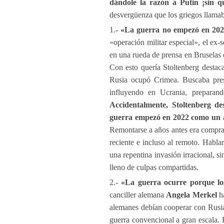
dándole la razón a Putin ¡sin q
desvergüenza que los griegos llamab
1.-
«La guerra no empezó en 20
«operación militar especial», el ex
en una rueda de prensa en Bruselas 
Con esto quería Stoltenberg desta
Rusia ocupó Crimea. Buscaba pres
influyendo en Ucrania, preparando
Accidentalmente, Stoltenberg de
guerra empezó en 2022 como un ac
Remontarse a años antes era comprar
reciente e incluso al remoto. Habla
una repentina invasión irracional, s
lleno de culpas compartidas.
2.-
«La guerra ocurre porque lo
canciller alemana
Angela Merkel
ha
alemanes debían cooperar con Rusia 
guerra convencional a gran escala. 