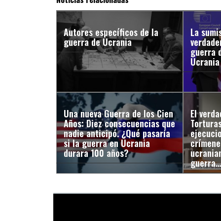
Autores específicos de la
La sumis
guerra de Ucrania
verdader
guerra 
Ucrania
Una nueva Guerra de los Cien
El verd
Años: Diez consecuencias que
Torturas
nadie anticipó. ¿Qué pasaría
ejecuci
si la guerra en Ucrania
crímene
durara 100 años?
ucranian
guerra