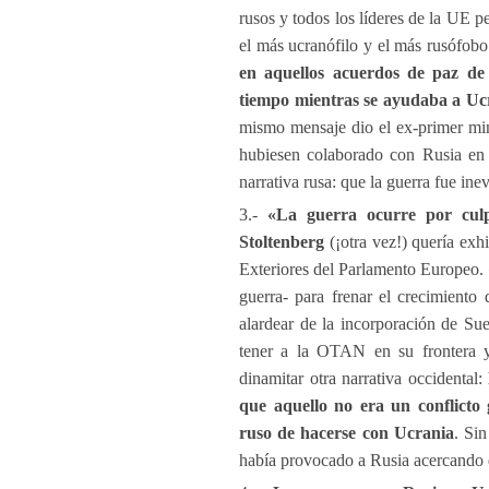
rusos y todos los líderes de la UE 
el más ucranófilo y el más rusófob
en aquellos acuerdos de paz d
tiempo mientras se ayudaba a Ucr
mismo mensaje dio el ex-primer min
hubiesen colaborado con Rusia en
narrativa rusa: que la guerra fue ine
3.-
«La guerra ocurre por cu
Stoltenberg
(¡otra vez!) quería exhi
Exteriores del Parlamento Europeo. 
guerra- para frenar el crecimient
alardear de la incorporación de Sue
tener a la OTAN en su frontera y
dinamitar otra narrativa occidental:
que aquello no era un conflicto 
ruso de hacerse con Ucrania
. Si
había provocado a Rusia acercando de