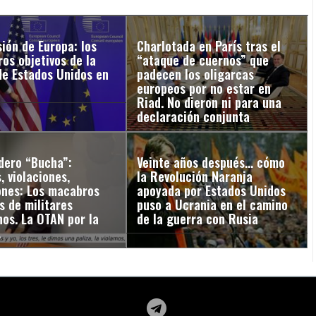
ión de Europa: los
Charlotada en París tras el
os objetivos de la
“ataque de cuernos” que
de Estados Unidos en
padecen los oligarcas
europeos por no estar en
Riad. No dieron ni para una
declaración conjunta
adero “Bucha”:
Veinte años después… cómo
, violaciones,
la Revolución Naranja
ones: Los macabros
apoyada por Estados Unidos
s de militares
puso a Ucrania en el camino
os. La OTAN por la
de la guerra con Rusia
…