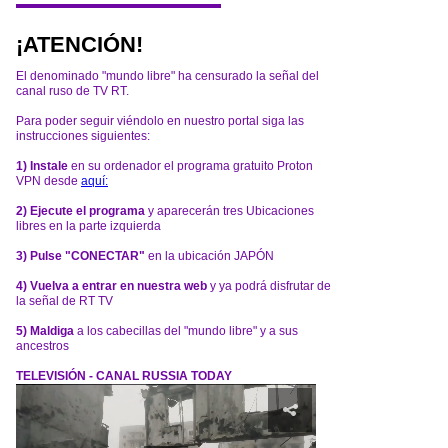
¡ATENCIÓN!
El denominado "mundo libre" ha censurado la señal del
canal ruso de TV RT.
Para poder seguir viéndolo en nuestro portal siga las
instrucciones siguientes:
1) Instale
en su ordenador el programa gratuito Proton
VPN desde
aquí:
2) Ejecute el programa
y aparecerán tres Ubicaciones
libres en la parte izquierda
3) Pulse "CONECTAR"
en la ubicación JAPÓN
4) Vuelva a entrar en nuestra web
y ya podrá disfrutar de
la señal de RT TV
5) Maldiga
a los cabecillas del "mundo libre" y a sus
ancestros
TELEVISIÓN - CANAL RUSSIA TODAY