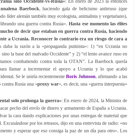
rania sino Occidente-vs-Rusia»
: En enero de 2023 la entonces
nnalena Baerbock
, haciendo gala de belicismo antirruso (que
ado líder alemán también muy ecologista, animalista y vegetariano),
librando una guerra contra Rusia».
Hasta ese momento las élites
mucho de decir que estaban en guerra contra Rusia, haciendo
te a Ucrania. Reconocer lo contrario era un riesgo de cara a
 daba la razón a la «propaganda putinista»: 1) “en Ucrania no
sino la base del malvado Occidente” y 2) “el lento avance ruso en
stamos combatiendo contra toda la OTAN”. La Baerbock quería
a para llamar a incrementar el apoyo a Ucrania y lo que acabó
idental. Se le uniría recientemente
Boris Johnson
, afirmando a las
o contra Rusia una «
proxy war
«, es decir, una «guerra interpuesta»
ntal solo prolonga la guerra»
: En enero de 2024, la Ministra de
sacar pecho del envío de dinero y armamento de España a Ucrania.
lvar la cara dando explicaciones por unas entregas de material que
l. Excusándose por los retrasos, dijo en una entrevista de radio: «no
amento y esperar que eso consiga la paz de un día para otro». Los