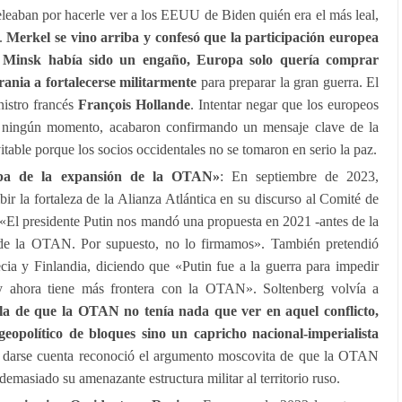
peleaban por hacerle ver a los EEUU de Biden quién era el más leal,
o.
Merkel se vino arriba y confesó que la participación europea
e Minsk había sido un engaño, Europa solo quería comprar
ania a fortalecerse militarmente
para preparar la gran guerra. El
istro francés
François Hollande
. Intentar negar que los europeos
 ningún momento, acabaron confirmando un mensaje clave de la
vitable porque los socios occidentales no se tomaron en serio la paz.
lpa de la expansión de la OTAN»
: En septiembre de 2023,
bir la fortaleza de la Alianza Atlántica en su discurso al Comité de
«El presidente Putin nos mandó una propuesta en 2021 -antes de la
o de la OTAN. Por supuesto, no lo firmamos». También pretendió
cia y Finlandia, diciendo que «Putin fue a la guerra para impedir
 ahora tiene más frontera con la OTAN». Soltenberg volvía a
la de que la OTAN no tenía nada que ver en aquel conflicto,
geopolítico de bloques sino un capricho nacional-imperialista
n darse cuenta reconoció el argumento moscovita de que la OTAN
masiado su amenazante estructura militar al territorio ruso.