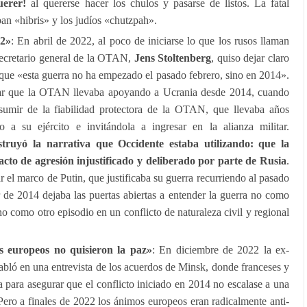
uerer!
al quererse hacer los chulos y pasarse de listos. La fatal
an «hibris» y los judíos «chutzpah».
22»
: En abril de 2022, al poco de iniciarse lo que los rusos llaman
-secretario general de la OTAN,
Jens Stoltenberg
, quiso dejar claro
que «esta guerra no ha empezado el pasado febrero, sino en 2014».
car que la OTAN llevaba apoyando a Ucrania desde 2014, cuando
umir de la fiabilidad protectora de la OTAN, que llevaba años
 a su ejército e invitándola a ingresar en la alianza militar.
struyó la narrativa que Occidente estaba utilizando: que la
to de agresión injustificado y deliberado por parte de Rusia
.
 el marco de Putin, que justificaba su guerra recurriendo al pasado
r de 2014 dejaba las puertas abiertas a entender la guerra no como
ino como otro episodio en un conflicto de naturaleza civil y regional
s europeos no quisieron la paz»
: En diciembre de 2022 la ex-
bló en una entrevista de los acuerdos de Minsk, donde franceses y
para asegurar que el conflicto iniciado en 2014 no escalase a una
Pero a finales de 2022 los ánimos europeos eran radicalmente anti-