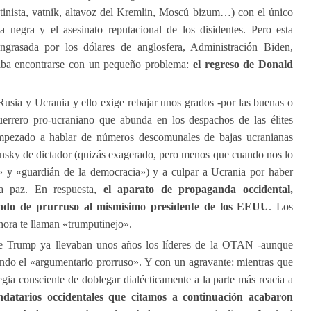
utinista, vatnik, altavoz del Kremlin, Moscú bizum…) con el único
ta negra y el asesinato reputacional de los disidentes. Pero esta
ngrasada por los dólares de anglosfera, Administración Biden,
ba encontrarse con un pequeño problema:
el regreso de Donald
Rusia y Ucrania y ello exige rebajar unos grados -por las buenas o
uerrero pro-ucraniano que abunda en los despachos de las élites
mpezado a hablar de números descomunales de bajas ucranianas
elensky de dictador (quizás exagerado, pero menos que cuando nos lo
» y «guardián de la democracia») y a culpar a Ucrania por haber
la paz. En respuesta,
el aparato de propaganda occidental,
ando de prurruso al mismísimo presidente de los EEUU
. Los
hora te llaman «trumputinejo».
se Trump ya llevaban unos años los líderes de la OTAN -aunque
ando el «argumentario prorruso». Y con un agravante: mientras que
egia consciente de doblegar dialécticamente a la parte más reacia a
ndatarios occidentales que citamos a continuación acabaron