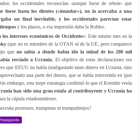
tados: los occidentales reconocían -aunque fuese de rebote- que
 fuese hasta los dientes («inundar»), no la acercaba a una
gaba un final inevitable, y los occidentales parecían estar
 tiempos
y los plazos, o esa impresión daba la Robles.
 los intereses económicos de Occidente»
: Este mismo mes en la
sky
(que no es miembro de la OTAN ni de la UE, pero comparece
dijo que
no sabía a dónde había ido la mitad de los 200 mil
abía enviado a Ucrania
. El objetivo de estas declaraciones era
ores que EEUU no había (mal)gastado tanto dinero en Ucrania, sino
 aprovechado una parte del dinero, que se había reinvertido en (por
. Sin embargo, esta torpe estrategia confirmó lo que el Kremlin venía
crania han sido una gran estafa al contribuyente y Ucrania ha
ara la cúpula estadounidense.
ecesita prorrusos, trumpistas ni trumputinejos?
Propaganda