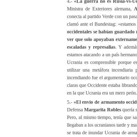
4.-
«La guerra no es Rusia-vs-Uc
Ministra de Exteriores alemana,
A
conecta al partido Verde con un pas
clamó ante el Bundestag: «estamos 
occidentales se habían guardado 
ver que solo apoyaban externamen
escaladas y represalias
. Y además
estamos atacando a un país hermano 
Ucrania es comprensible porque e
utilizar una metáfora incendiari
incendiando fue el argumentario occ
claras que Occidente estaba librand
en la que Ucrania era un mero peón.
5.-
«El envío de armamento occide
Defensa
Margarita Robles
quería 
Pero, al mismo tiempo, tenía que sa
llegaban a los ucranianos tarde y ma
se trata de inundar Ucrania de arm