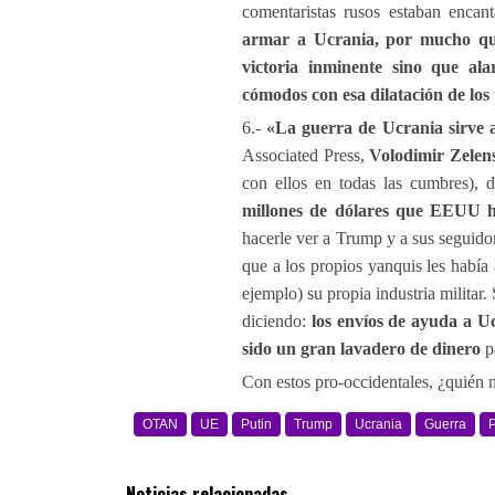
comentaristas rusos estaban encan
armar a Ucrania, por mucho que
victoria inminente sino que alar
cómodos con esa dilatación de los
6.-
«La guerra de Ucrania sirve a
Associated Press,
Volodimir Zelen
con ellos en todas las cumbres), 
millones de dólares que EEUU h
hacerle ver a Trump y a sus seguid
que a los propios yanquis les había
ejemplo) su propia industria militar
diciendo:
los envíos de ayuda a U
sido un gran lavadero de dinero
p
Con estos pro-occidentales, ¿quién n
OTAN
UE
Putin
Trump
Ucrania
Guerra
Noticias relacionadas