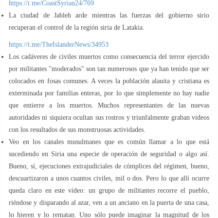
https://t.me/CoastSyrian24/769
La ciudad de Jableh arde mientras las fuerzas del gobierno sirio
recuperan el control de la región siria de Latakia.
https://t.me/TheIslanderNews/34953
Los cadáveres de civiles muertos como consecuencia del terror ejercido
por militantes "moderados" son tan numerosos que ya han tenido que ser
colocados en fosas comunes. A veces la población alauita y cristiana es
exterminada por familias enteras, por lo que simplemente no hay nadie
que entierre a los muertos. Muchos representantes de las nuevas
autoridades ni siquiera ocultan sus rostros y triunfalmente graban videos
con los resultados de sus monstruosas actividades.
Veo en los canales musulmanes que es común llamar a lo que está
sucediendo en Siria una especie de operación de seguridad o algo así.
Bueno, sí, ejecuciones extrajudiciales de cómplices del régimen, bueno,
descuartizaron a unos cuantos civiles, mil o dos. Pero lo que allí ocurre
queda claro en este vídeo: un grupo de militantes recorre el pueblo,
riéndose y disparando al azar, ven a un anciano en la puerta de una casa,
lo hieren y lo rematan. Uno sólo puede imaginar la magnitud de los