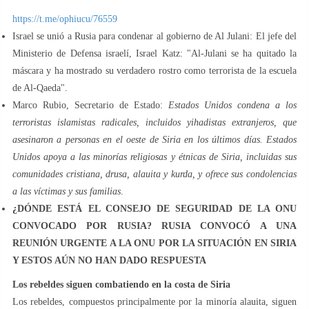
https://t.me/ophiucu/76559
Israel se unió a Rusia para condenar al gobierno de Al Julani: El jefe del
Ministerio de Defensa israelí, Israel Katz: "Al-Julani se ha quitado la
máscara y ha mostrado su verdadero rostro como terrorista de la escuela
de Al-Qaeda".
Marco Rubio, Secretario de Estado:
Estados Unidos condena a los
terroristas islamistas radicales, incluidos yihadistas extranjeros, que
asesinaron a personas en el oeste de Siria en los últimos días. Estados
Unidos apoya a las minorías religiosas y étnicas de Siria, incluidas sus
comunidades cristiana, drusa, alauita y kurda, y ofrece sus condolencias
a las víctimas y sus familias
.
¿DÓNDE ESTÁ EL CONSEJO DE SEGURIDAD DE LA ONU
CONVOCADO POR RUSIA? RUSIA CONVOCÓ A UNA
REUNIÓN URGENTE A LA ONU POR LA SITUACIÓN EN SIRIA
Y ESTOS AÚN NO HAN DADO RESPUESTA
Los rebeldes siguen combatiendo en la costa de Siria
Los rebeldes, compuestos principalmente por la minoría alauita, siguen