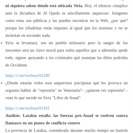
ni siquiera saben dónde está ubicada Siria.
Hoy, el silencio cómplice
ante la dictadura de Al Qaeda es sencillamente asqueroso. Imágenes
como estas son públicas y las pueden encontrar en la Web, ¿por qué?
porque los yihadistas están impunes al igual que los sionistas y no se
molestan en esconder nada.
Siria se levantará, son un pueblo milenario pero la sangre de los
inocentes será un clavo moral para todos aquellos que a sabiendas qmde
todo, siguen apoyando a los criminales qué manejan las élites podridas
de Occidente.
https://t.me/wofnon/61100
¿Dónde estarán todos esos asquerosos psicópatas qué les provoca un
orgasmo hablar de "represión" en Venezuela? - ¿quieren ver represión? -
vean lo que sucede en Siria "Libre de Assad".
https://t.me/wofnon/61101
Análisis: Latakia estalla: las fuerzas pro-Assad se vuelven contra
Damasco en un punto de conflicto costero
La provincia de Latakia, considerada durante mucho tiempo un bastión