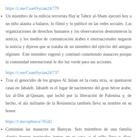
https://t.me/CoastSyrian24/770
Un miembro de la milicia terrorista Hay'at Tahrir al-Sham ejecutó hoy a
un niño alauita a balazos, lo filmó y lo publicó en las redes sociales. Las
organizaciones de derechos humanos y los observatorios desmintieron la
noticia, y los medios de comunicación árabes e internacionales negaron
la noticia y dijeron que se trataba de un miembro del ejército del antiguo
régimen. Este miembro regresó y continuó cometiendo masacres porque
la comunidad internacional le dio luz verde para sus acciones.
https://t.me/CoastSyrian24/737
Tras el genocidio de los grupos Al Julani en la costa siria, se quemaron
casas en Jabaleh. Jabaleh es el lugar de nacimiento del gran héroe árabe,
Izz al-Din al-Qassam, que luchó por la liberación de Palestina y, de
hecho, el ala militante de la Resistencia también lleva su nombre en su
honor.
https://t.me/ophiucu/76542
Continúan las masacres en Baniyas. Seis miembros de una familia
alauita fueron asesinados juntos en su casa, y el niño llora y dice: