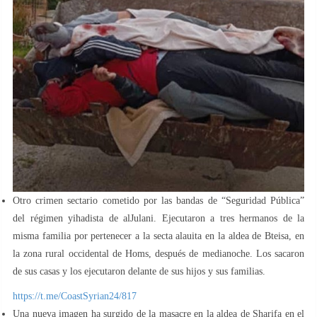
Otro crimen sectario cometido por las bandas de “Seguridad Pública”
del régimen yihadista de alJulani. Ejecutaron a tres hermanos de la
misma familia por pertenecer a la secta alauita en la aldea de Bteisa, en
la zona rural occidental de Homs, después de medianoche. Los sacaron
de sus casas y los ejecutaron delante de sus hijos y sus familias.
https://t.me/CoastSyrian24/817
Una nueva imagen ha surgido de la masacre en la aldea de Sharifa en el