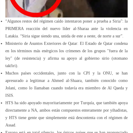
“Algunos restos del régimen caído intentaron poner a prueba a Siria”: la
PRIMERA reacción del nuevo líder al-Sharaa ante la violencia en
Latakia. “Siria sigue siendo una, unida de este a oeste, de norte a sur”.
Ministerio de Asuntos Exteriores de Qatar: El Estado de Qatar condena
en los términos más enérgicos los crímenes de los grupos "fuera de la
ley" (de resistencia) y afirma su apoyo al gobierno sirio (otomano
takfiri).
Muchos países occidentales, junto con la CPI y la ONU, se han
apresurado a legitimar a Ahmed al-Shaara, también conocido como
Jolani, como lo llamaban cuando todavía era miembro de Al Qaeda y
ISIS.
HTS ha sido apoyado mayoritariamente por Turquía, que también apoya
directamente a NA, ambos están compuestos enteramente por yihadistas,
y HTS tiene gente que simplemente está descontenta con el régimen de
Assad.
Europa está en total silencio, los únicos países que se han pronunciado