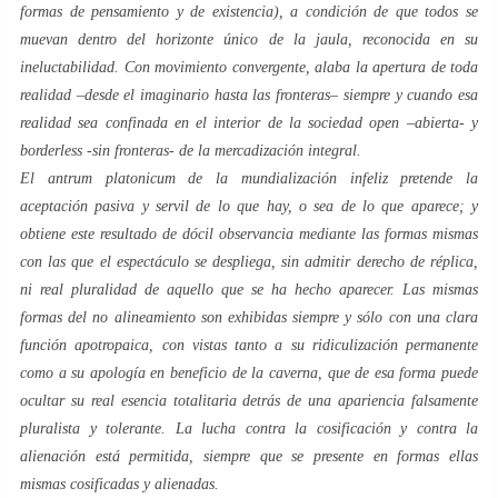
formas de pensamiento y de existencia), a condición de que todos se
muevan dentro del horizonte único de la
jaula
, reconocida en su
ineluctabilidad. Con movimiento convergente, alaba la
apertura
de toda
realidad –desde el imaginario hasta las fronteras– siempre y cuando esa
realidad
sea confinada en el interior de la sociedad
open
–abierta- y
borderless
-sin fronteras- de la mercadización integral.
El
antrum platonicum
de la mundialización infeliz pretende la
aceptación pasiva y servil de
lo que hay
, o sea de lo que
aparece
; y
obtiene este resultado de dócil observancia mediante las formas mismas
con las que el espectáculo se despliega, sin admitir derecho de réplica,
ni real pluralidad de aquello que se ha hecho aparecer. Las mismas
formas del no alineamiento son exhibidas siempre y sólo con una clara
función apotropaica, con vistas tanto a su ridiculización permanente
como a su apología en beneficio de la
caverna
, que de esa forma puede
ocultar su real esencia totalitaria detrás de una apariencia falsamente
pluralista y tolerante. La lucha contra la cosificación y contra la
alienación está permitida, siempre que se presente en formas ellas
mismas cosificadas y alienadas.