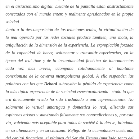
en el aislacionismo digital. Delante de la pantalla están abstractamente
conectados con el mundo entero y realmente aprisionados en la propia
soledad.
Junto a la descomposición de las relaciones reales, la virtualización de
lo real operada por las redes sociales produce también,
uno motu
, la
aniquilación de la dimensión de la
experiencia
. La expropiación forzada
de la capacidad de hacer, sedimentar y transmitir experiencias, en la
época del
real time
y de la instantaneidad frenética de intermitencias
cada vez más breves, acompaña cotidianamente al habitante
conexionista de la
caverna
metropolitana global. A ello responden las
palabras con las que
Debord
subrayaba la pérdida de
experiencia
como
la más típica
experiencia
de la sociedad espectacularizada: «todo lo que
era directamente vivido ha sido trasladado a una representación». No
solamente lo virtual amortigua y domestica lo real, alisando sus
espinosas aristas y suavizando falsamente sus contradicciones y, por esta
vía, volviendo más aceptable para todos la
société à la dérive
, blindada
en su alienación y en su clasismo. Reflejo de la acumulación acelerada
del capital financiero, el régimen del
Ser sin Tiempo
(mutilado tanto del