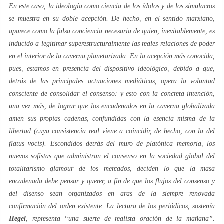
En este caso, la ideología como ciencia de los ídolos y de los simulacros
se muestra en su doble acepción. De hecho, en el sentido
marxiano
,
aparece como la
falsa conciencia necesaria
de quien, inevitablemente, es
inducido a legitimar superestructuralmente las reales relaciones de poder
en el interior de la
caverna
planetarizada. En la acepción más conocida,
pues, estamos en presencia del dispositivo ideológico, debido a que,
detrás de las principales actuaciones mediáticas, opera la voluntad
consciente de consolidar el
consenso
: y esto con la concreta intención,
una vez más, de lograr que los encadenados en la
caverna
globalizada
amen sus propias cadenas, confundidas con la esencia misma de la
libertad (cuya consistencia real viene a coincidir, de hecho, con la del
flatus vocis
). Escondidos detrás del muro de
platónica
memoria, los
nuevos sofistas
que administran el
consenso
en la sociedad global del
totalitarismo
glamour
de los mercados, deciden lo que la masa
encadenada debe pensar y querer, a fin de que los flujos del
consenso
y
del
disenso
sean organizados en aras de la siempre renovada
confirmación del orden existente. La lectura de los periódicos, sostenía
Hegel
, representa “una suerte de realista oración de la mañana”.