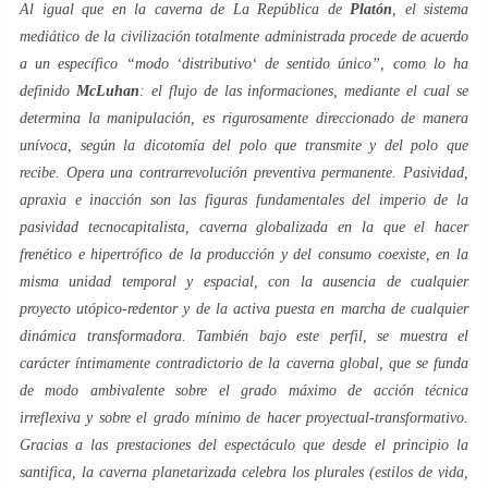
Al igual que en la
caverna
de
La República
de
Platón
, el sistema
mediático de la civilización totalmente administrada procede de acuerdo
a un específico “modo ‘
distributivo
‘ de sentido único”, como lo ha
definido
McLuhan
: el flujo de las informaciones, mediante el cual se
determina la manipulación, es rigurosamente direccionado de manera
unívoca, según la dicotomía del polo que transmite y del polo que
recibe. Opera una
contrarrevolución preventiva
permanente. Pasividad,
apraxia e inacción son las figuras fundamentales del
imperio de la
pasividad
tecnocapitalista,
caverna
globalizada en la que el
hacer
frenético e hipertrófico de la producción y del consumo coexiste, en la
misma unidad temporal y espacial, con la ausencia de cualquier
proyecto utópico-redentor y de la activa puesta en marcha de cualquier
dinámica transformadora. También bajo este perfil, se muestra el
carácter íntimamente contradictorio de la
caverna
global, que se funda
de modo ambivalente sobre el grado máximo de acción técnica
irreflexiva y sobre el grado mínimo de
hacer
proyectual-transformativo.
Gracias a las prestaciones del
espectáculo
que desde el principio la
santifica, la
caverna
planetarizada celebra
los plurales
(estilos de vida,