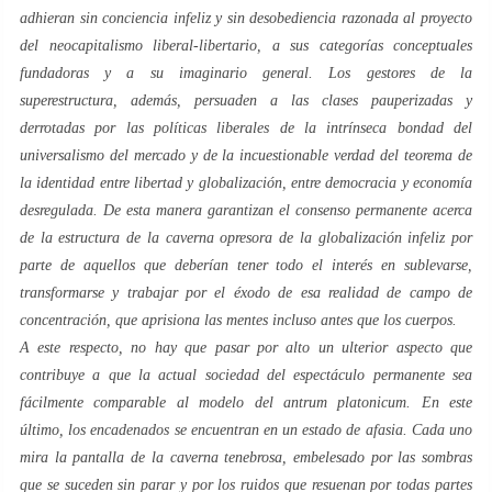
adhieran sin
conciencia infeliz
y sin
desobediencia razonada
al proyecto
del neocapitalismo liberal-libertario, a sus categorías conceptuales
fundadoras y a su imaginario general. Los gestores de la
superestructura
, además, persuaden a las clases pauperizadas y
derrotadas por las políticas liberales de la intrínseca bondad del
universalismo del mercado y de la incuestionable verdad del teorema de
la identidad entre libertad y globalización, entre democracia y economía
desregulada. De esta manera garantizan el
consenso
permanente acerca
de la
estructura
de la
caverna
opresora de la
globalización infeliz
por
parte de aquellos que deberían tener todo el interés en sublevarse,
transformarse y trabajar por el éxodo de esa realidad de campo de
concentración, que aprisiona las mentes incluso antes que los cuerpos.
A este respecto, no hay que pasar por alto un ulterior aspecto que
contribuye a que la actual
sociedad del espectáculo
permanente sea
fácilmente comparable al modelo del
antrum platonicum
. En este
último, los encadenados se encuentran en un estado de afasia. Cada uno
mira la pantalla de la
caverna
tenebrosa, embelesado por las sombras
que se suceden sin parar y por los ruidos que resuenan por todas partes