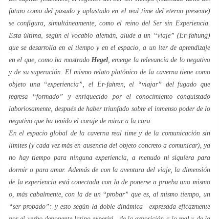
futuro como del pasado y aplastado en el
real time
del
eterno presente
)
se configura, simultáneamente, como el reino del
Ser sin Experiencia
.
Esta última, según el vocablo alemán, alude a un “viaje” (
Er-fahung
)
que se desarrolla en el tiempo y en el espacio, a un
iter
de aprendizaje
en el que, como ha mostrado
Hegel
, emerge la relevancia de lo negativo
y de su superación. El mismo relato
platónico
de la
caverna
tiene como
objeto una “experiencia”, el
Er-fahren
, el “viajar” del
fugado
que
regresa “formado” y enriquecido por el conocimiento conquistado
laboriosamente, después de haber triunfado sobre el inmenso poder de lo
negativo que ha tenido el coraje de mirar a la cara.
En el espacio global de la
caverna real time
y de la comunicación sin
límites (y cada vez más en ausencia del objeto concreto a comunicar), ya
no hay tiempo para ninguna experiencia, a menudo ni siquiera para
dormir o para amar. Además de con la aventura del viaje, la dimensión
de la experiencia está conectada con la de ponerse a prueba uno mismo
o, más cabalmente, con la de un “
probar
” que es, al mismo tiempo, un
“
ser probado
”: ​​y esto según la doble dinámica –expresada eficazmente
por el verbo deponente latino
experiri
– de la exposición a lo real y de la