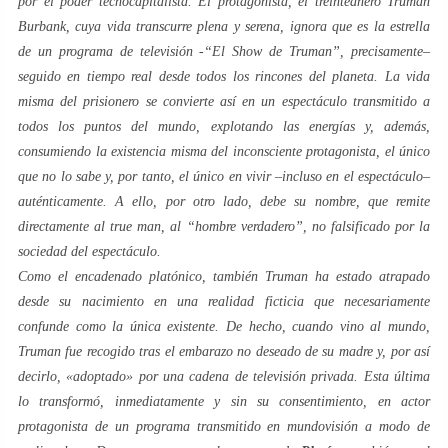
por el poder tecnocapitalista. El protagonista, el treinteañero
Truman
Burbank
, cuya vida transcurre plena y serena, ignora que es la estrella
de un programa de televisión -“
El Show de Truman
”, precisamente–
seguido en tiempo real desde todos los rincones del planeta. La vida
misma del prisionero se convierte así en un espectáculo transmitido a
todos los puntos del mundo, explotando las energías y, además,
consumiendo la existencia misma del inconsciente protagonista, el único
que no lo sabe y, por tanto, el único en vivir –incluso en el espectáculo–
auténticamente. A ello, por otro lado, debe su nombre, que remite
directamente al
true man, al
“hombre verdadero”, no falsificado por la
sociedad del espectáculo
.
Como el encadenado
platónico
, también
Truman
ha estado atrapado
desde su nacimiento en una realidad ficticia que necesariamente
confunde como la única existente. De hecho, cuando vino al mundo,
Truman
fue recogido tras el embarazo no deseado de su madre y, por así
decirlo, «adoptado» por una cadena de televisión privada. Esta última
lo transformó, inmediatamente y sin su consentimiento, en actor
protagonista de un programa transmitido en
mundovisión
a modo de