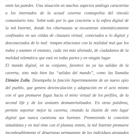
entre las paredes. Una situación en muchos aspectos análoga caracteriza
a los
internados
de la actual
caverna
cosmopolita del vínculo
comunitario roto. Sobre todo por lo que concierne a la esfera digital de
la red
Internet
, donde los cibernautas se encuentran sistemáticamente
confinados en sus celdas de clausura virtual, conectados a lo digital y
desconectados de lo real: rompen relaciones con la
realidad
real
que los
rodea y asumen el estatuto, cada vez más alienado, de ciudadanos de la
realidad telemática
que está en todas partes y en ningún lugar.
El mundo digital, en su conjunto, favorece no ya las salidas de la
caverna, sino más bien las “salidas del mundo”, como las llamaba
Elémire Zolla
. Desempeña la función hiperinmanente de un nuevo
opio
del pueblo
, que genera desvinculación y adaptación en el acto mismo
con el que promueve fugas hacia el reino virtual de los
perfiles
, de la
second life
y de los
avatares
desmaterializados. En otras palabras,
permite soportar mejor la
caverna
, creando la ilusión de
otro lugar
digital que nunca cuestiona sus barrotes. Prometiendo la conexión
simultánea y en
real time
con el planeta entero, la red
Internet
promueve
inconfesablemente el desarraigo permanente de los individuos atrapados