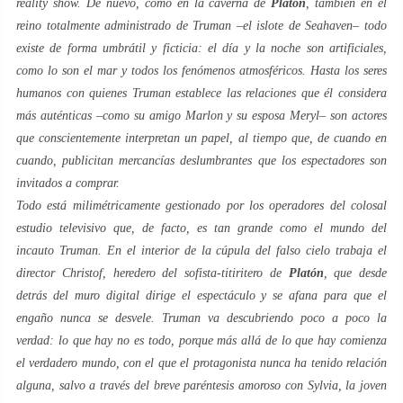
reality show
. De nuevo, como en la
caverna
de
Platón
, también en el
reino totalmente administrado de
Truman
–el islote de
Seahaven
– todo
existe de forma umbrátil y ficticia: el día y la noche son artificiales,
como lo son el mar y todos los fenómenos atmosféricos. Hasta los seres
humanos con quienes
Truman
establece las relaciones que él considera
más auténticas –como su amigo
Marlon
y su esposa
Meryl
– son actores
que conscientemente interpretan un papel, al tiempo que, de cuando en
cuando, publicitan mercancías deslumbrantes que los espectadores son
invitados a comprar.
Todo está milimétricamente gestionado por los operadores del colosal
estudio televisivo que,
de facto
, es tan grande como el mundo del
incauto
Truman
. En el interior de la cúpula del falso cielo trabaja el
director
Christof
, heredero del sofista-titiritero de
Platón
, que desde
detrás del muro digital dirige el espectáculo y se afana para que el
engaño nunca se desvele.
Truman
va descubriendo poco a poco la
verdad: lo que hay no es
todo
, porque más allá de lo que hay comienza
el verdadero mundo, con el que el protagonista nunca ha tenido relación
alguna, salvo a través del breve paréntesis amoroso con
Sylvia
, la joven