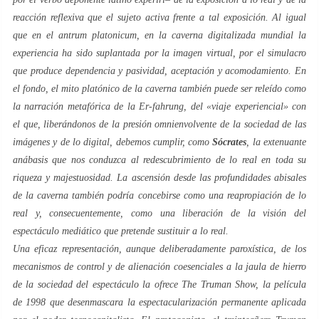
reacción reflexiva que el sujeto activa frente a tal exposición. Al igual
que en el
antrum platonicum
, en la
caverna
digitalizada mundial la
experiencia ha sido suplantada por la imagen virtual, por el
simulacro
que produce dependencia y pasividad, aceptación y acomodamiento. En
el fondo, el
mito
platónico
de la
caverna
también puede ser releído como
la narración metafórica de la
Er-fahrung
, del «viaje experiencial» con
el que, liberándonos de la presión omnienvolvente de la sociedad de las
imágenes y de lo digital, debemos cumplir, como
Sócrates
, la extenuante
anábasis que nos conduzca al redescubrimiento de lo real en toda su
riqueza y majestuosidad. La ascensión desde las profundidades abisales
de la
caverna
también podría concebirse como una reapropiación de lo
real y, consecuentemente, como una liberación de la visión del
espectáculo mediático que pretende sustituir a lo real.
Una eficaz representación, aunque deliberadamente paroxística, de los
mecanismos de control y de alienación coesenciales a la
jaula de hierro
de la
sociedad del espectáculo
la ofrece
The Truman Show
, la película
de 1998 que desenmascara la espectacularización permanente aplicada