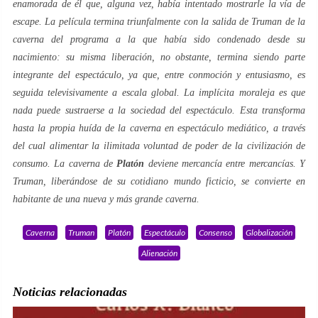
enamorada de él que, alguna vez, había intentado mostrarle la vía de
escape. La película termina triunfalmente con la salida de
Truman
de la
caverna
del programa a la que había sido condenado desde su
nacimiento: su misma liberación, no obstante, termina siendo parte
integrante del espectáculo, ya que, entre conmoción y entusiasmo, es
seguida televisivamente a escala global. La implícita moraleja es que
nada puede sustraerse a la
sociedad del espectáculo
. Esta transforma
hasta la propia huída de la
caverna
en espectáculo mediático, a través
del cual alimentar la ilimitada
voluntad de poder
de la civilización de
consumo. La
caverna
de
Platón
deviene mercancía entre mercancías. Y
Truman
, liberándose de su cotidiano mundo ficticio, se convierte en
habitante de una nueva y más grande
caverna
.
Caverna
Truman
Platón
Espectáculo
Consenso
Globalización
Alienación
Noticias relacionadas