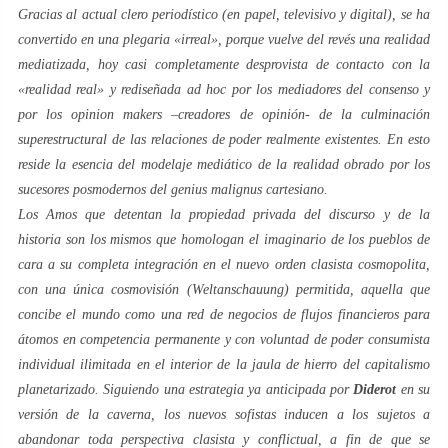
Gracias al actual
clero
periodístico (en papel, televisivo y digital), se ha
convertido en una plegaria «irreal», porque vuelve del revés una realidad
mediatizada, hoy casi completamente desprovista de contacto con la
«
realidad real
» y rediseñada
ad hoc
por los mediadores del consenso y
por los
opinion makers –
creadores de opinión- de la culminación
superestructural de las relaciones de poder realmente existentes. En esto
reside la esencia del modelaje mediático de la realidad obrado por los
sucesores posmodernos del
genius malignus
cartesiano
.
Los
Amos
que detentan la propiedad privada del discurso y de la
historia son los mismos que homologan el imaginario de los pueblos de
cara a su completa integración en el nuevo orden clasista cosmopolita,
con una única cosmovisión (
Weltanschauung
) permitida, aquella que
concibe el mundo como una red de negocios de flujos financieros para
átomos en competencia permanente y con
voluntad de poder
consumista
individual ilimitada en el interior de la
jaula de hierro
del capitalismo
planetarizado. Siguiendo una estrategia ya anticipada por
Diderot
en su
versión de la
caverna
, los
nuevos sofistas
inducen a los sujetos a
abandonar toda perspectiva clasista y conflictual, a fin de que se