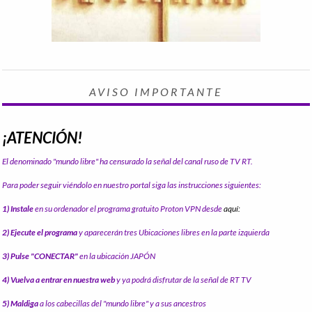
AVISO IMPORTANTE
¡ATENCIÓN!
El denominado "mundo libre" ha censurado la señal del canal ruso de TV RT.
Para poder seguir viéndolo en nuestro portal siga las instrucciones siguientes:
1) Instale
en su ordenador el programa gratuito Proton VPN desde
aquí:
2) Ejecute el programa
y aparecerán tres Ubicaciones libres en la parte izquierda
3) Pulse "CONECTAR"
en la ubicación JAPÓN
4) Vuelva a entrar en nuestra web
y ya podrá disfrutar de la señal de RT TV
5) Maldiga
a los cabecillas del "mundo libre" y a sus ancestros