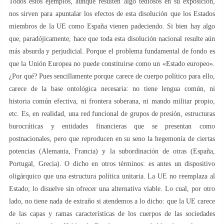
Todos estos ejemplos, aunque resulten algo tediosos en su exposición,
nos sirven para apuntalar los efectos de esta disolución que los Estados
miembros de la UE como España vienen padeciendo. Si bien hay algo
que, paradójicamente, hace que toda esta disolución nacional resulte aún
más absurda y perjudicial. Porque el problema fundamental de fondo es
que la Unión Europea no puede constituirse como un «Estado europeo».
¿Por qué? Pues sencillamente porque carece de cuerpo político para ello,
carece de la base ontológica necesaria: no tiene lengua común, ni
historia común efectiva, ni frontera soberana, ni mando militar propio,
etc. Es, en realidad, una red funcional de grupos de presión, estructuras
burocráticas y entidades financieras que se presentan como
postnacionales, pero que reproducen en su seno la hegemonía de ciertas
potencias (Alemania, Francia) y la subordinación de otras (España,
Portugal, Grecia). O dicho en otros términos: es antes un dispositivo
oligárquico que una estructura política unitaria. La UE no reemplaza al
Estado; lo disuelve sin ofrecer una alternativa viable. Lo cual, por otro
lado, no tiene nada de extraño si atendemos a lo dicho: que la UE carece
de las capas y ramas características de los cuerpos de las sociedades