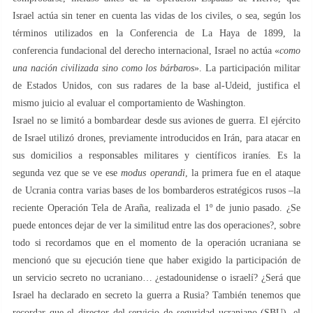
Israel actúa sin tener en cuenta las vidas de los civiles, o sea, según los
términos utilizados en la Conferencia de La Haya de 1899, la
conferencia fundacional del derecho internacional, Israel no actúa «
como
una nación civilizada sino como los bárbaros
». La participación militar
de Estados Unidos, con sus radares de la base al-Udeid, justifica el
mismo juicio al evaluar el comportamiento de Washington.
Israel no se limitó a bombardear desde sus aviones de guerra. El ejército
de Israel utilizó drones, previamente introducidos en Irán, para atacar en
sus domicilios a responsables militares y científicos iraníes. Es la
segunda vez que se ve ese
modus operandi
, la primera fue en el ataque
de Ucrania contra varias bases de los bombarderos estratégicos rusos –la
reciente Operación Tela de Araña, realizada el 1º de junio pasado. ¿Se
puede entonces dejar de ver la similitud entre las dos operaciones?, sobre
todo si recordamos que en el momento de la operación ucraniana se
mencionó que su ejecución tiene que haber exigido la participación de
un servicio secreto no ucraniano… ¿estadounidense o israelí? ¿Será que
Israel ha declarado en secreto la guerra a Rusia? También tenemos que
recordar que el director del servicio de seguridad ucraniano (SBU), el