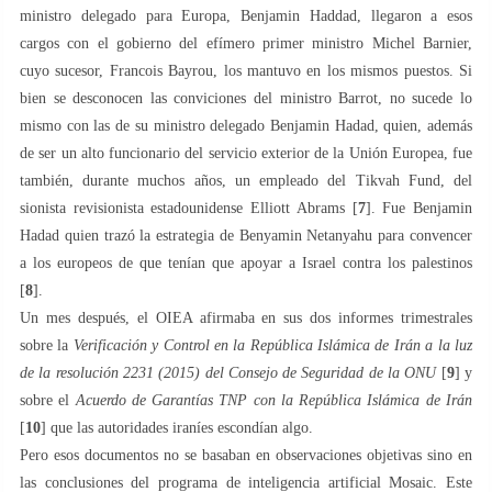
ministro delegado para Europa, Benjamin Haddad, llegaron a esos
cargos con el gobierno del efímero primer ministro Michel Barnier,
cuyo sucesor, Francois Bayrou, los mantuvo en los mismos puestos. Si
bien se desconocen las conviciones del ministro Barrot, no sucede lo
mismo con las de su ministro delegado Benjamin Hadad, quien, además
de ser un alto funcionario del servicio exterior de la Unión Europea, fue
también, durante muchos años, un empleado del Tikvah Fund, del
sionista revisionista estadounidense Elliott Abrams [
7
]. Fue Benjamin
Hadad quien trazó la estrategia de Benyamin Netanyahu para convencer
a los europeos de que tenían que apoyar a Israel contra los palestinos
[
8
].
Un mes después, el OIEA afirmaba en sus dos informes trimestrales
sobre la
Verificación y Control en la República Islámica de Irán a la luz
de la resolución 2231 (2015) del Consejo de Seguridad de la ONU
[
9
] y
sobre el
Acuerdo de Garantías TNP con la República Islámica de Irán
[
10
] que las autoridades iraníes escondían algo.
Pero esos documentos no se basaban en observaciones objetivas sino en
las conclusiones del programa de inteligencia artificial Mosaic. Este