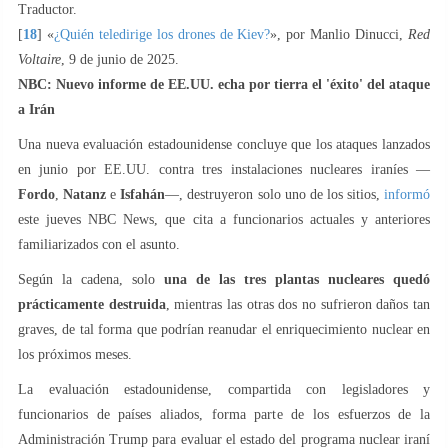
Traductor.
[
18
] «
¿Quién teledirige los drones de Kiev?
», por Manlio Dinucci,
Red
Voltaire
, 9 de junio de 2025.
NBC: Nuevo informe de EE.UU. echa por tierra el 'éxito' del ataque
a Irán
Una nueva evaluación estadounidense concluye que los ataques lanzados
en junio por EE.UU. contra tres instalaciones nucleares iraníes —
Fordo
,
Natanz
e
Isfahán
—, destruyeron solo uno de los sitios,
informó
este jueves NBC News, que cita a funcionarios actuales y anteriores
familiarizados con el asunto.
Según la cadena, solo
una de las tres plantas nucleares quedó
prácticamente destruida
, mientras las otras dos no sufrieron daños tan
graves, de tal forma que podrían reanudar el enriquecimiento nuclear en
los próximos meses.
La evaluación estadounidense, compartida con legisladores y
funcionarios de países aliados, forma parte de los esfuerzos de la
Administración Trump para evaluar el estado del programa nuclear iraní