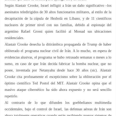
Según Alastair Crooke, Israel infligió a Irán un daño significativo –los
asesinatos teledirigidos de 30 altos funcionarios militares, al estilo de la
decapitación de la cúpula de Hezbolá en Líbano, y de 11 científicos
nucleares de primer nivel con sus familias, debido al espionaje del
argentino Rafael Grossi quien facilitó al Mossad sus ubicaciones
residenciales.
Alastair Crooke desecha la ditirámbica propaganda de Trump de haber
obliterado el programa nuclear civil de Irán. A lo mucho, en espera de
evidencias alusivas, el programa se hubo retrasado semanas o meses a lo
sumo, en caso de que Irán decida fabricar la bomba nuclear, que no
posee, inventada por Netanyahu desde hace 30 años (sic). Alastair
Crooke cita profusamente el escepticismo sobre la obliteración por el
óptimo científico Ted Postol del MIT. Alastair Crooke opina que el
masivo ataque cibernético ha sido ahora expuesto y no será sencillo
repetirlo.
Al contrario de lo que difunden los goebbelianos multimedia
occidentales, bajo el control de Israel, las defensas aéreas de Irán son
ahora totalmente operativas cuando están recibiendo nuevos sistemas de