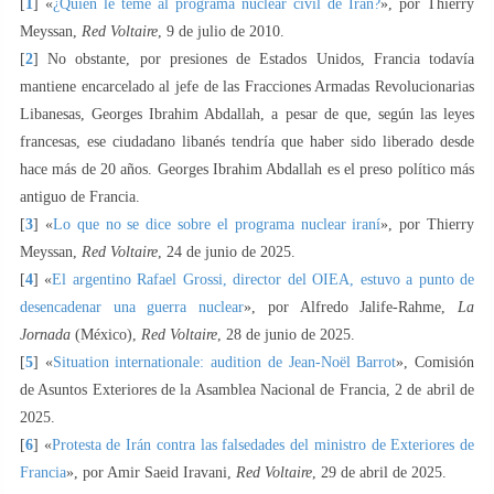
[
1
] «
¿Quién le teme al programa nuclear civil de Irán?
», por Thierry
Meyssan,
Red Voltaire
, 9 de julio de 2010.
[
2
] No obstante, por presiones de Estados Unidos, Francia todavía
mantiene encarcelado al jefe de las Fracciones Armadas Revolucionarias
Libanesas, Georges Ibrahim Abdallah, a pesar de que, según las leyes
francesas, ese ciudadano libanés tendría que haber sido liberado desde
hace más de 20 años. Georges Ibrahim Abdallah es el preso político más
antiguo de Francia.
[
3
] «
Lo que no se dice sobre el programa nuclear iraní
», por Thierry
Meyssan,
Red Voltaire
, 24 de junio de 2025.
[
4
] «
El argentino Rafael Grossi, director del OIEA, estuvo a punto de
desencadenar una guerra nuclear
», por Alfredo Jalife-Rahme,
La
Jornada
(México),
Red Voltaire
, 28 de junio de 2025.
[
5
] «
Situation internationale: audition de Jean-Noël Barrot
», Comisión
de Asuntos Exteriores de la Asamblea Nacional de Francia, 2 de abril de
2025.
[
6
] «
Protesta de Irán contra las falsedades del ministro de Exteriores de
Francia
», por Amir Saeid Iravani,
Red Voltaire
, 29 de abril de 2025.