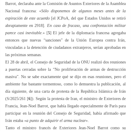
Barrot, declaraba ante la Comisión de Asuntos Exteriores de la Asamblea
Nacional francesa: «
Sólo disponemos de algunos meses antes de la
expiración de este acuerdo
[el JCPoA, del que Estados Unidos se retiró
abruptamente en 2918]
. En caso de fracaso, una confrontación militar
parece casi inevitable.
» [
5
] El jefe de la diplomacia francesa agregaba
entonces que nuevas “sanciones” de la Unión Europea contra Irán,
vinculadas a la detención de ciudadanos extranjeros, serían aprobadas en
las próximas semanas.
El 28 de abril, el Consejo de Seguridad de la ONU realizó dos reuniones
a puertas cerradas sobre la “No proliferación de armas de destrucción
masiva”. No se sabe exactamente qué se dijo en esas reuniones, pero el
ambiente fue bastante tormentoso, como lo demuestra la publicación, al
día siguiente, de una carta de protesta de la República Islámica de Irán
(S/2025/261 [
6
]). Según la protesta de Iran, el ministro de Exteriores de
Francia, Jean-Noel Barrot, que había llegado especialmente de París para
participar en la reunión del Consejo de Seguridad, había afirmado que
Irán estaba «
a punto de adquirir el arma nuclear
».
Tanto el ministro francés de Exteriores Jean-Noel Barrot como su