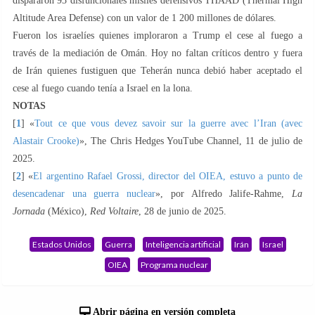
dispararon 93 disfuncionales misiles defensivos THAAD (Thermal High
Altitude Area Defense) con un valor de 1 200 millones de dólares.
Fueron los israelíes quienes imploraron a Trump el cese al fuego a
través de la mediación de Omán. Hoy no faltan críticos dentro y fuera
de Irán quienes fustiguen que Teherán nunca debió haber aceptado el
cese al fuego cuando tenía a Israel en la lona.
NOTAS
[
1
] «
Tout ce que vous devez savoir sur la guerre avec l’Iran (avec
Alastair Crooke)
», The Chris Hedges YouTube Channel, 11 de julio de
2025.
[
2
] «
El argentino Rafael Grossi, director del OIEA, estuvo a punto de
desencadenar una guerra nuclear
», por Alfredo Jalife-Rahme,
La
Jornada
(México),
Red Voltaire
, 28 de junio de 2025.
Estados Unidos
Guerra
Inteligencia artificial
Irán
Israel
OIEA
Programa nuclear
Abrir página en versión completa