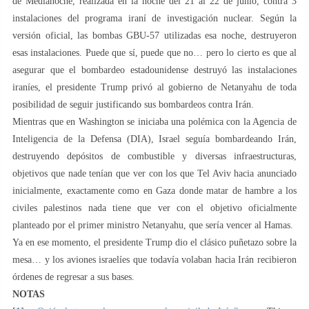
de Medianoche, realizada en la noche del 21 al 22 de junio, contra 3
instalaciones del programa iraní de investigación nuclear. Según la
versión oficial, las bombas GBU-57 utilizadas esa noche, destruyeron
esas instalaciones. Puede que sí, puede que no… pero lo cierto es que al
asegurar que el bombardeo estadounidense destruyó las instalaciones
iraníes, el presidente Trump privó al gobierno de Netanyahu de toda
posibilidad de seguir justificando sus bombardeos contra Irán.
Mientras que en Washington se iniciaba una polémica con la Agencia de
Inteligencia de la Defensa (DIA), Israel seguía bombardeando Irán,
destruyendo depósitos de combustible y diversas infraestructuras,
objetivos que nade tenían que ver con los que Tel Aviv hacia anunciado
inicialmente, exactamente como en Gaza donde matar de hambre a los
civiles palestinos nada tiene que ver con el objetivo oficialmente
planteado por el primer ministro Netanyahu, que sería vencer al Hamas.
Ya en ese momento, el presidente Trump dio el clásico puñetazo sobre la
mesa… y los aviones israelíes que todavía volaban hacia Irán recibieron
órdenes de regresar a sus bases.
NOTAS