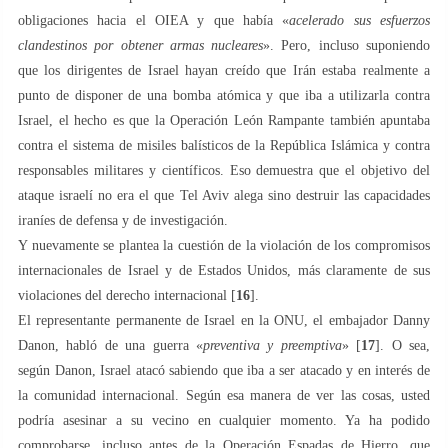
obligaciones hacia el OIEA y que había «
acelerado sus esfuerzos
clandestinos por obtener armas nucleares
». Pero, incluso suponiendo
que los dirigentes de Israel hayan creído que Irán estaba realmente a
punto de disponer de una bomba atómica y que iba a utilizarla contra
Israel, el hecho es que la Operación León Rampante también apuntaba
contra el sistema de misiles balísticos de la República Islámica y contra
responsables militares y científicos. Eso demuestra que el objetivo del
ataque israelí no era el que Tel Aviv alega sino destruir las capacidades
iraníes de defensa y de investigación.
Y nuevamente se plantea la cuestión de la violación de los compromisos
internacionales de Israel y de Estados Unidos, más claramente de sus
violaciones del derecho internacional [
16
].
El representante permanente de Israel en la ONU, el embajador Danny
Danon, habló de una guerra «
preventiva y preemptiva
» [
17
]. O sea,
según Danon, Israel atacó sabiendo que iba a ser atacado y en interés de
la comunidad internacional. Según esa manera de ver las cosas, usted
podría asesinar a su vecino en cualquier momento. Ya ha podido
comprobarse, incluso antes de la Operación Espadas de Hierro, que