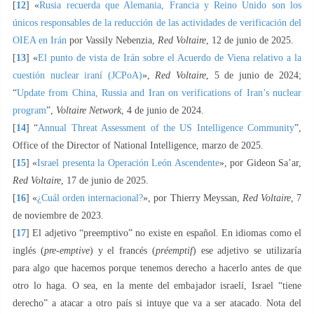
[
12
] «
Rusia recuerda que Alemania, Francia y Reino Unido son los
únicos responsables de la reducción de las actividades de verificación del
OIEA en Irán
por Vassily Nebenzia,
Red Voltaire
, 12 de junio de 2025.
[
13
] «
El punto de vista de Irán sobre el Acuerdo de Viena relativo a la
cuestión nuclear iraní (JCPoA)
»,
Red Voltaire
, 5 de junio de 2024;
“
Update from China, Russia and Iran on verifications of Iran’s nuclear
program
”,
Voltaire Network
, 4 de junio de 2024.
[
14
] “
Annual Threat Assessment of the US Intelligence Community
”,
Office of the Director of National Intelligence, marzo de 2025.
[
15
] «
Israel presenta la Operación León Ascendente
», por Gideon Sa’ar,
Red Voltaire
, 17 de junio de 2025.
[
16
] «
¿Cuál orden internacional?
», por Thierry Meyssan,
Red Voltaire
, 7
de noviembre de 2023.
[
17
] El adjetivo “preemptivo” no existe en español. En idiomas como el
inglés (
pre-emptive
) y el francés (
préemptif
) ese adjetivo se utilizaría
para algo que hacemos porque tenemos derecho a hacerlo antes de que
otro lo haga. O sea, en la mente del embajador israelí, Israel “tiene
derecho” a atacar a otro país si intuye que va a ser atacado. Nota del