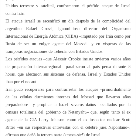
Unidos terrestre y satelital, conformaron el pérfido ataque de Israel
contra Irán.
El ataque israelí se escenificó un día después de la complicidad del
argentino Rafael Grossi, ignominioso director del Organismo
Internacional de Energía Atómica (OIEA) –imputado por Irán como por
Rusia de ser un vulgar agente del Mossad– y en vísperas de las
tramposas negociaciones de Teherán con Estados Unidos.
Los pérfidos ataques –que Alastair Crooke insiste tuvieron varios años
de preparación interna/regional– paralizaron al país persa durante 8
horas, que afectaron sus sistemas de defensa. Israel y Estados Unidos
iban por el nocaut.
Irán pudo recuperarse para contrarrestar los ataques –primordialmente
de las células durmientes internas del Mossad que llevaron años
preparándose– y propinar a Israel severos daños –ocultados por la
censura totalitaria del gobierno de Netanyahu– que, según tanto el ex
agente de la CIA Larry Johnson como el ex inspector nuclear Scott
Ritter –en sus respectivas entrevistas con el célebre juez Napolitano–,
afirman que dañó la tercera parte (¡mega-sic!) de Israel.