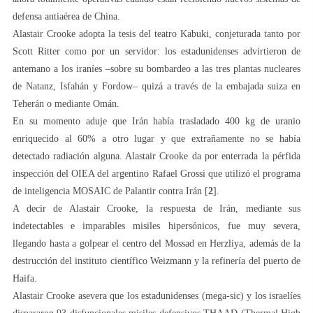
defensa antiaérea de China.
Alastair Crooke adopta la tesis del teatro Kabuki, conjeturada tanto por
Scott Ritter como por un servidor: los estadunidenses advirtieron de
antemano a los iraníes –sobre su bombardeo a las tres plantas nucleares
de Natanz, Isfahán y Fordow– quizá a través de la embajada suiza en
Teherán o mediante Omán.
En su momento aduje que Irán había trasladado 400 kg de uranio
enriquecido al 60% a otro lugar y que extrañamente no se había
detectado radiación alguna. Alastair Crooke da por enterrada la pérfida
inspección del OIEA del argentino Rafael Grossi que utilizó el programa
de inteligencia MOSAIC de Palantir contra Irán [
2
].
A decir de Alastair Crooke, la respuesta de Irán, mediante sus
indetectables e imparables misiles hipersónicos, fue muy severa,
llegando hasta a golpear el centro del Mossad en Herzliya, además de la
destrucción del instituto científico Weizmann y la refinería del puerto de
Haifa.
Alastair Crooke asevera que los estadunidenses (mega-sic) y los israelíes