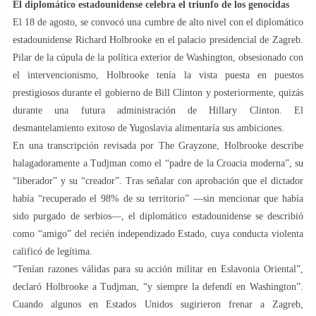
El diplomático estadounidense celebra el triunfo de los genocidas
El 18 de agosto, se convocó una cumbre de alto nivel con el diplomático
estadounidense Richard Holbrooke en el palacio presidencial de Zagreb.
Pilar de la cúpula de la política exterior de Washington, obsesionado con
el intervencionismo, Holbrooke tenía la vista puesta en puestos
prestigiosos durante el gobierno de Bill Clinton y posteriormente, quizás
durante una futura administración de Hillary Clinton. El
desmantelamiento exitoso de Yugoslavia alimentaría sus ambiciones.
En una transcripción revisada por The Grayzone, Holbrooke describe
halagadoramente a Tudjman como el “padre de la Croacia moderna”, su
“liberador” y su “creador”. Tras señalar con aprobación que el dictador
había “recuperado el 98% de su territorio” —sin mencionar que había
sido purgado de serbios—, el diplomático estadounidense se describió
como “amigo” del recién independizado Estado, cuya conducta violenta
calificó de legítima.
“Tenían razones válidas para su acción militar en Eslavonia Oriental”,
declaró Holbrooke a Tudjman, “y siempre la defendí en Washington”.
Cuando algunos en Estados Unidos sugirieron frenar a Zagreb,