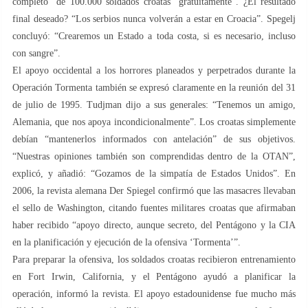
completo” de 100.000 soldados croatas “gratuitamente”. ¿El resultado
final deseado? “Los serbios nunca volverán a estar en Croacia”. Spegelj
concluyó: “Crearemos un Estado a toda costa, si es necesario, incluso
con sangre”.
El apoyo occidental a los horrores planeados y perpetrados durante la
Operación Tormenta también se expresó claramente en la reunión del 31
de julio de 1995. Tudjman dijo a sus generales: “Tenemos un amigo,
Alemania, que nos apoya incondicionalmente”. Los croatas simplemente
debían “mantenerlos informados con antelación” de sus objetivos.
“Nuestras opiniones también son comprendidas dentro de la OTAN”,
explicó, y añadió: “Gozamos de la simpatía de Estados Unidos”. En
2006, la revista alemana Der Spiegel confirmó que las masacres llevaban
el sello de Washington, citando fuentes militares croatas que afirmaban
haber recibido “apoyo directo, aunque secreto, del Pentágono y la CIA
en la planificación y ejecución de la ofensiva ‘Tormenta’”.
Para preparar la ofensiva, los soldados croatas recibieron entrenamiento
en Fort Irwin, California, y el Pentágono ayudó a planificar la
operación, informó la revista. El apoyo estadounidense fue mucho más