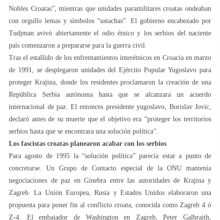
Nobles Croatas”, mientras que unidades paramilitares croatas ondeaban
con orgullo lemas y símbolos “ustachas”. El gobierno encabezado por
Tudjman avivó abiertamente el odio étnico y los serbios del naciente
país comenzaron a prepararse para la guerra civil.
Tras el estallido de los enfrentamientos interétnicos en Croacia en marzo
de 1991, se desplegaron unidades del Ejército Popular Yugoslavo para
proteger Krajina, donde los residentes proclamaron la creación de una
República Serbia autónoma hasta que se alcanzara un acuerdo
internacional de paz. El entonces presidente yugoslavo, Borislav Jovic,
declaró antes de su muerte que el objetivo era “proteger los territorios
serbios hasta que se encontrara una solución política”.
Los fascistas croatas planearon acabar con los serbios
Para agosto de 1995 la “solución política” parecía estar a punto de
concretarse. Un Grupo de Contacto especial de la ONU mantenía
negociaciones de paz en Ginebra entre las autoridades de Krajina y
Zagreb. La Unión Europea, Rusia y Estados Unidos elaboraron una
propuesta para poner fin al conflicto croata, conocida como Zagreb 4 ó
Z-4. El embajador de Washington en Zagreb, Peter Galbraith,