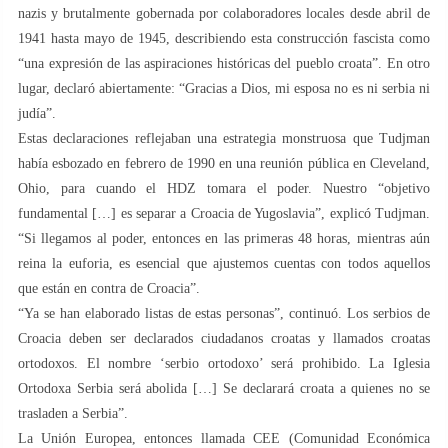
nazis y brutalmente gobernada por colaboradores locales desde abril de
1941 hasta mayo de 1945, describiendo esta construcción fascista como
“una expresión de las aspiraciones históricas del pueblo croata”. En otro
lugar, declaró abiertamente: “Gracias a Dios, mi esposa no es ni serbia ni
judía”.
Estas declaraciones reflejaban una estrategia monstruosa que Tudjman
había esbozado en febrero de 1990 en una reunión pública en Cleveland,
Ohio, para cuando el HDZ tomara el poder. Nuestro “objetivo
fundamental […] es separar a Croacia de Yugoslavia”, explicó Tudjman.
“Si llegamos al poder, entonces en las primeras 48 horas, mientras aún
reina la euforia, es esencial que ajustemos cuentas con todos aquellos
que están en contra de Croacia”.
“Ya se han elaborado listas de estas personas”, continuó. Los serbios de
Croacia deben ser declarados ciudadanos croatas y llamados croatas
ortodoxos. El nombre ‘serbio ortodoxo’ será prohibido. La Iglesia
Ortodoxa Serbia será abolida […] Se declarará croata a quienes no se
trasladen a Serbia”.
La Unión Europea, entonces llamada CEE (Comunidad Económica