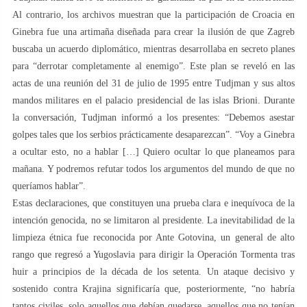
Al contrario, los archivos muestran que la participación de Croacia en
Ginebra fue una artimaña diseñada para crear la ilusión de que Zagreb
buscaba un acuerdo diplomático, mientras desarrollaba en secreto planes
para “derrotar completamente al enemigo”. Este plan se reveló en las
actas de una reunión del 31 de julio de 1995 entre Tudjman y sus altos
mandos militares en el palacio presidencial de las islas Brioni. Durante
la conversación, Tudjman informó a los presentes: “Debemos asestar
golpes tales que los serbios prácticamente desaparezcan”. “Voy a Ginebra
a ocultar esto, no a hablar […] Quiero ocultar lo que planeamos para
mañana. Y podremos refutar todos los argumentos del mundo de que no
queríamos hablar”.
Estas declaraciones, que constituyen una prueba clara e inequívoca de la
intención genocida, no se limitaron al presidente. La inevitabilidad de la
limpieza étnica fue reconocida por Ante Gotovina, un general de alto
rango que regresó a Yugoslavia para dirigir la Operación Tormenta tras
huir a principios de la década de los setenta. Un ataque decisivo y
sostenido contra Krajina significaría que, posteriormente, “no habría
tantos civiles, solo aquellos que debían quedarse, aquellos que no tenían