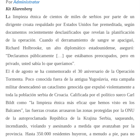
Por
Administrator
Kit Klarenberg
L
a limpieza étnica de cientos de miles de serbios por parte de un
dirigente croata respaldado por Estados Unidos fue premeditada, según
documentos recientemente desclasificados que revelan la planificación
de la operación. Cuando el derramamiento de sangre se apaciguó,
Richard Holbrooke, un alto diplomático estadounidense, aseguró:
“Declaramos públicamente […] que estábamos preocupados, pero en
privado, usted sabía lo que queríamos”.
El 4 de agosto se ha conmemorado el 30 aniversario de la Operación
Tormenta. Poco conocida fuera de la antigua Yugoslavia, esta campaña
militar desencadenó un cataclismo genocida que expulsó violentamente a
toda la población serbia de Croacia. Calificada por el político sueco Carl
Bildt como “la limpieza étnica más eficaz que hemos visto en los
Balcanes”, las fuerzas croatas arrasaron las zonas protegidas por la ONU
de la autoproclamada República de la Krajina Serbia, saqueando,
incendiando, violando y asesinando a medida que avanzaban por la
provincia. Hasta 350.000 residentes huyeron, a menudo a pie, para no