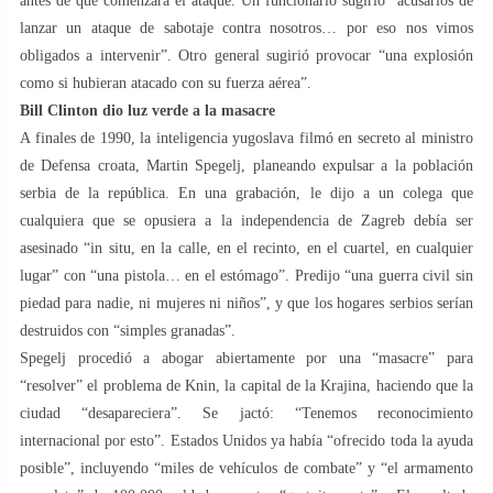
antes de que comenzara el ataque. Un funcionario sugirió “acusarlos de
lanzar un ataque de sabotaje contra nosotros… por eso nos vimos
obligados a intervenir”. Otro general sugirió provocar “una explosión
como si hubieran atacado con su fuerza aérea”.
Bill Clinton dio luz verde a la masacre
A finales de 1990, la inteligencia yugoslava filmó en secreto al ministro
de Defensa croata, Martin Spegelj, planeando expulsar a la población
serbia de la república. En una grabación, le dijo a un colega que
cualquiera que se opusiera a la independencia de Zagreb debía ser
asesinado “in situ, en la calle, en el recinto, en el cuartel, en cualquier
lugar” con “una pistola… en el estómago”. Predijo “una guerra civil sin
piedad para nadie, ni mujeres ni niños”, y que los hogares serbios serían
destruidos con “simples granadas”.
Spegelj procedió a abogar abiertamente por una “masacre” para
“resolver” el problema de Knin, la capital de la Krajina, haciendo que la
ciudad “desapareciera”. Se jactó: “Tenemos reconocimiento
internacional por esto”. Estados Unidos ya había “ofrecido toda la ayuda
posible”, incluyendo “miles de vehículos de combate” y “el armamento