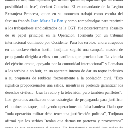
posibilidad de irse”, declaró Gotovina. El excomandante de la Legión
Extranjera Francesa, quien en su momento trabajó como escolta del
fascista francés
Jean Marie Le Pen
y como rompehuelgas para reprimir
a los trabajadores sindicalizados de la CGT, fue posteriormente absuelto
de su papel principal en la Operación Tormenta por un tribunal
internacional dominado por Occidente. Para los serbios, ahora atrapados
en un enclave étnico hostil, Tudjman sugirió una campaña masiva de
propaganda dirigida a ellos, con panfletos que proclamaban “la victoria
del ejército croata, apoyado por la comunidad internacional” y llamaban
a los serbios a no huir, en un aparente intento de dar un toque inclusivo
a su propuesta de reubicar forzosamente a la población civil. “Esto
significa proporcionarles una salida, mientras se pretende garantizar los
derechos civiles… Usar la radio y la televisión, pero también panfletos”.
Los generales analizaron otras estrategias de propaganda para justificar
el inminente ataque, incluyendo operaciones de falsa bandera. Dado que
“toda operación militar debe tener una justificación política”, Tudjman
afirmó que los serbios “tenían que darnos un pretexto y provocarnos”