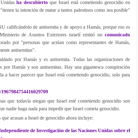
s Unidas
ha descubierto
que Israel está cometiendo genocidio en
 "tienen la intención de matar a tantos palestinos como sea posible"
ONU calificándolo de antisemita y de apoyo a Hamás, porque eso es
Ministerio de Asuntos Exteriores israelí emitió un
comunicado
borado por "personas que actúan como representantes de Hamás,
mente antisemitas".
spaldado por Hamás y es antisemita. Todas las organizaciones de
s por Hamás y son antisemitas. Hay una gigantesca conspiración
a a hacer parecer que Israel está cometiendo genocidio, solo para
us/1967984754416029709
nas que todavía niegan que Israel esté cometiendo genocidio son
que nadie haga nada para impedir que Israel cometa genocidio.
s que acusan a Israel de genocidio ahora incluye:
ndependiente de Investigación de las Naciones Unidas sobre el