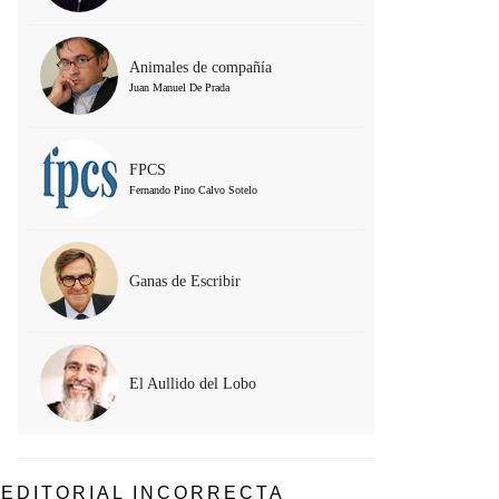
Animales de compañía
Juan Manuel De Prada
FPCS
Fernando Pino Calvo Sotelo
Ganas de Escribir
El Aullido del Lobo
EDITORIAL INCORRECTA