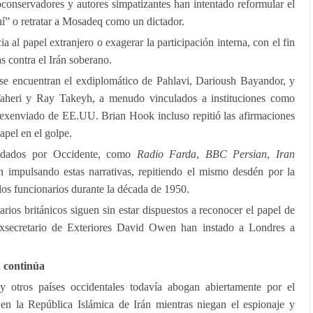
conservadores y autores simpatizantes han intentado reformular el
ní” o retratar a Mosadeq como un dictador.
a al papel extranjero o exagerar la participación interna, con el fin
as contra el Irán soberano.
s se encuentran el exdiplomático de Pahlavi, Darioush Bayandor, y
Taheri y Ray Takeyh, a menudo vinculados a instituciones como
 exenviado de EE.UU. Brian Hook incluso repitió las afirmaciones
pel en el golpe.
ldados por Occidente, como
Radio Farda
,
BBC Persian
,
Iran
en impulsando estas narrativas, repitiendo el mismo desdén por la
los funcionarios durante la década de 1950.
rios británicos siguen sin estar dispuestos a reconocer el papel de
secretario de Exteriores David Owen han instado a Londres a
 continúa
 otros países occidentales todavía abogan abiertamente por el
 la República Islámica de Irán mientras niegan el espionaje y