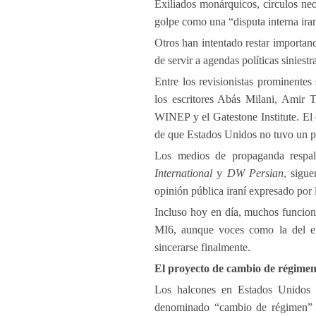
Exiliados monárquicos, círculos neo
golpe como una “disputa interna ira
Otros han intentado restar importanci
de servir a agendas políticas siniestr
Entre los revisionistas prominente
los escritores Abás Milani, Amir 
WINEP y el Gatestone Institute. El
de que Estados Unidos no tuvo un pa
Los medios de propaganda respa
International
y
DW Persian
, sigu
opinión pública iraní expresado por 
Incluso hoy en día, muchos funciona
MI6, aunque voces como la del ex
sincerarse finalmente.
El proyecto de cambio de régimen
Los halcones en Estados Unidos y
denominado “cambio de régimen” en