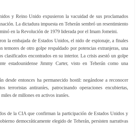
nidos y Reino Unido expusieron la vacuidad de sus proclamados
inación. La dictadura impuesta en Teherán sembró un resentimiento
ulminó en la Revolución de 1979 liderada por el Imam Jomeini.
ron la embajada de Estados Unidos, el nido de espionaje, a finales
con temores de otro golpe respaldado por potencias extranjeras, una
clasificados encontrados en su interior. La crisis asestó un golpe
dente estadounidense Jimmy Carter, visto en Teherán como una
rán desde entonces ha permanecido hostil: negándose a reconocer
s terroristas antiraníes, patrocinando operaciones encubiertas,
iles de millones en activos iraníes.
ados de la CIA que confirman la participación de Estados Unidos y
obierno democráticamente elegido de Teherán, persisten narrativas