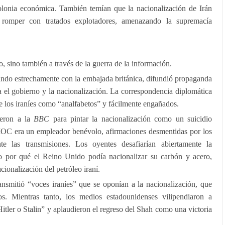
lonia económica. También temían que la nacionalización de Irán
a romper con tratados explotadores, amenazando la supremacía
no, sino también a través de la guerra de la información.
ando estrechamente con la embajada británica, difundió propaganda
tra el gobierno y la nacionalización. La correspondencia diplomática
e los iraníes como “analfabetos” y fácilmente engañados.
yeron a la
BBC
para pintar la nacionalización como un suicidio
IOC era un empleador benévolo, afirmaciones desmentidas por los
nte las transmisiones. Los oyentes desafiarían abiertamente la
o por qué el Reino Unido podía nacionalizar su carbón y acero,
cionalización del petróleo iraní.
ansmitió “voces iraníes” que se oponían a la nacionalización, que
cos. Mientras tanto, los medios estadounidenses vilipendiaron a
ler o Stalin” y aplaudieron el regreso del Shah como una victoria