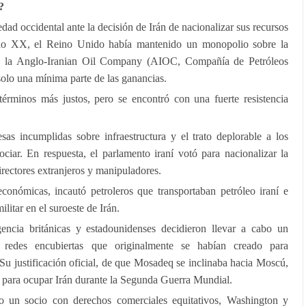
?
edad occidental ante la decisión de Irán de nacionalizar sus recursos
iglo XX, el Reino Unido había mantenido un monopolio sobre la
s de la Anglo-Iranian Oil Company (AIOC, Compañía de Petróleos
solo una mínima parte de las ganancias.
rminos más justos, pero se encontró con una fuerte resistencia
s incumplidas sobre infraestructura y el trato deplorable a los
ociar. En respuesta, el parlamento iraní votó para nacionalizar la
directores extranjeros y manipuladores.
onómicas, incautó petroleros que transportaban petróleo iraní e
litar en el suroeste de Irán.
gencia británicas y estadounidenses decidieron llevar a cabo un
 redes encubiertas que originalmente se habían creado para
a. Su justificación oficial, de que Mosadeq se inclinaba hacia Moscú,
do para ocupar Irán durante la Segunda Guerra Mundial.
o un socio con derechos comerciales equitativos, Washington y