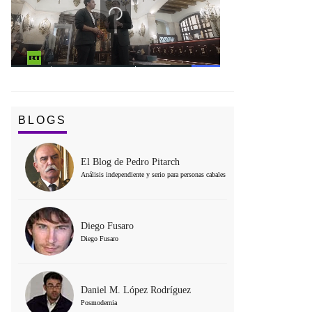
BLOGS
El Blog de Pedro Pitarch
Análisis independiente y serio para personas cabales
Diego Fusaro
Diego Fusaro
Daniel M. López Rodríguez
Posmodernia