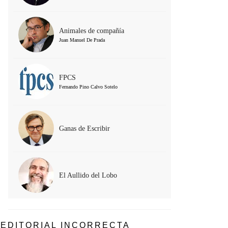
Animales de compañía
Juan Manuel De Prada
FPCS
Fernando Pino Calvo Sotelo
Ganas de Escribir
El Aullido del Lobo
EDITORIAL INCORRECTA