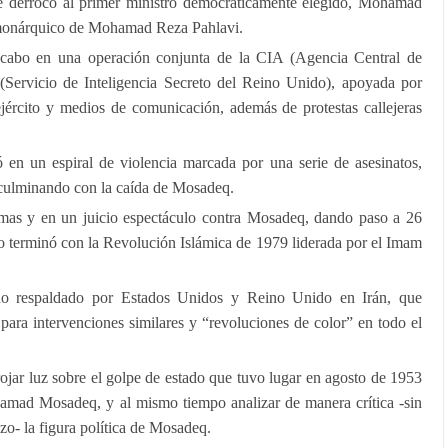
 derrocó al primer ministro democráticamente elegido, Mohamad
 monárquico de Mohamad Reza Pahlavi.
a cabo en una operación conjunta de la CIA (Agencia Central de
(Servicio de Inteligencia Secreto del Reino Unido), apoyada por
 ejército y medios de comunicación, además de protestas callejeras
ó en un espiral de violencia marcada por una serie de asesinatos,
culminando con la caída de Mosadeq.
timas y en un juicio espectáculo contra Mosadeq, dando paso a 26
lo terminó con la Revolución Islámica de 1979 liderada por el Imam
do respaldado por Estados Unidos y Reino Unido en Irán, que
ara intervenciones similares y “revoluciones de color” en todo el
rojar luz sobre el golpe de estado que tuvo lugar en agosto de 1953
ohamad Mosadeq, y al mismo tiempo analizar de manera crítica -sin
zo- la figura política de Mosadeq.