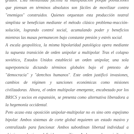
grados. Esta mentalidad facilita la manipulación porque poblaciones
que piensan en términos absolutos son fáciles de movilizar contra
"enemigos" construidos. Quienes orquestan esta producción teatral
simplista se benefician mediante el método clásico problema-reacción-
solución, logrando control social, acumulando poder y beneficios
mientras las masas permanecen bajo constante presión y estrés social.
A escala geopolítica, la misma bipolaridad patológica opera mediante
la supuesta transición de orden unipolar a multipolar. Tras el colapso
soviético, Estados Unidos estableció un orden unipolar, una sola
superpotencia dictando términos globales bajo el pretexto de
"democracia" y "derechos humanos". Este orden justificó invasiones,
cambios de régimen y sanciones económicas como misiones
civilizadoras. Ahora, el orden multipolar emergente, encabezado por los
BRICS y socios en expansión, se presenta como alternativa liberadora a
la hegemonía occidental.
Pero acaso esta oposición unipolar-multipolar no es sino otro espejismo
bipolar. Ambos sistemas de corte global requieren un estado masivo y
centralizado para funcionar. Ambos subordinan libertad individual a