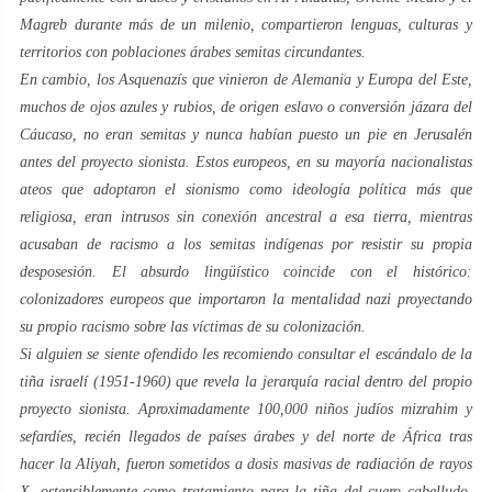
Magreb durante más de un milenio, compartieron lenguas, culturas y
territorios con poblaciones árabes semitas circundantes.
En cambio, los Asquenazís que vinieron de Alemania y Europa del Este,
muchos de ojos azules y rubios, de origen eslavo o conversión jázara del
Cáucaso, no eran semitas y nunca habían puesto un pie en Jerusalén
antes del proyecto sionista. Estos europeos, en su mayoría nacionalistas
ateos que adoptaron el sionismo como ideología política más que
religiosa, eran intrusos sin conexión ancestral a esa tierra, mientras
acusaban de racismo a los semitas indígenas por resistir su propia
desposesión. El absurdo lingüístico coincide con el histórico:
colonizadores europeos que importaron la mentalidad nazi proyectando
su propio racismo sobre las víctimas de su colonización.
Si alguien se siente ofendido les recomiendo consultar el escándalo de la
tiña israelí (1951-1960) que revela la jerarquía racial dentro del propio
proyecto sionista. Aproximadamente 100,000 niños judíos mizrahim y
sefardíes, recién llegados de países árabes y del norte de África tras
hacer la Aliyah, fueron sometidos a dosis masivas de radiación de rayos
X, ostensiblemente como tratamiento para la tiña del cuero cabelludo.