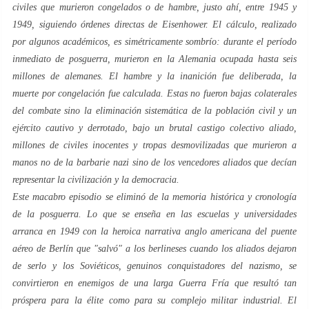
civiles que murieron congelados o de hambre, justo ahí, entre 1945 y
1949, siguiendo órdenes directas de Eisenhower. El cálculo, realizado
por algunos académicos, es simétricamente sombrío: durante el período
inmediato de posguerra, murieron en la Alemania ocupada hasta seis
millones de alemanes. El hambre y la inanición fue deliberada, la
muerte por congelación fue calculada. Estas no fueron bajas colaterales
del combate sino la eliminación sistemática de la población civil y un
ejército cautivo y derrotado, bajo un brutal castigo colectivo aliado,
millones de civiles inocentes y tropas desmovilizadas que murieron a
manos no de la barbarie nazi sino de los vencedores aliados que decían
representar la civilización y la democracia.
Este macabro episodio se eliminó de la memoria histórica y cronología
de la posguerra. Lo que se enseña en las escuelas y universidades
arranca en 1949 con la heroica narrativa anglo americana del puente
aéreo de Berlín que "salvó" a los berlineses cuando los aliados dejaron
de serlo y los Soviéticos, genuinos conquistadores del nazismo, se
convirtieron en enemigos de una larga Guerra Fría que resultó tan
próspera para la élite como para su complejo militar industrial. El