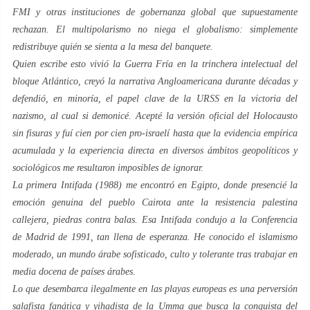
FMI y otras instituciones de gobernanza global que supuestamente
rechazan. El multipolarismo no niega el globalismo: simplemente
redistribuye quién se sienta a la mesa del banquete.
Quien escribe esto vivió la Guerra Fría en la trinchera intelectual del
bloque Atlántico, creyó la narrativa Angloamericana durante décadas y
defendió, en minoría, el papel clave de la URSS en la victoria del
nazismo, al cual si demonicé. Acepté la versión oficial del Holocausto
sin fisuras y fuí cien por cien pro-israelí hasta que la evidencia empírica
acumulada y la experiencia directa en diversos ámbitos geopolíticos y
sociológicos me resultaron imposibles de ignorar.
La primera Intifada (1988) me encontró en Egipto, donde presencié la
emoción genuina del pueblo Cairota ante la resistencia palestina
callejera, piedras contra balas. Esa Intifada condujo a la Conferencia
de Madrid de 1991, tan llena de esperanza. He conocido el islamismo
moderado, un mundo árabe sofisticado, culto y tolerante tras trabajar en
media docena de países árabes.
Lo que desembarca ilegalmente en las playas europeas es una perversión
salafista fanática y yihadista de la Umma que busca la conquista del