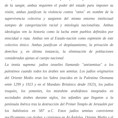
de la sangre, ambas requieren el poder del estado para imponer su
visión, ambas justifican la violencia contra "otros" en nombre de la
supervivencia colectiva y surgieron del mismo entorno intelectual
europeo de categorización racial y mitología nacionalista. Ambas
ideologías ven la historia como la lucha entre pueblos definidos por
etnicidad o raza. Ambas ven al Estado-nación como expresión de este
colectivo étnico. Ambas justifican el desplazamiento, la privación de
derechos y, en última instancia, la eliminación de poblaciones
consideradas ajenas al cuerpo nacional.
La ironía suprema: judíos israelíes llamando "antisemitas" a los
palestinos cuando todos los árabes son semitas. Los judíos originarios
del Oriente Medio eran los
Sabra
(nacidos en la Palestina Otomana
entre 1299 y 1923 y en el Mandato Británico desde 1923), los judíos
iraquíes, los yemeníes, los
mizrahim
arabófonos integrados en
sociedades árabes durante siglos, los sefardíes que llegaron a la
península ibérica tras la destrucción del Primer Templo de Jerusalén por
los babilonios en 587 a.C. Estos judíos semitas convivieron
pacíficamente con árabes y cristianos en Al-Ándalus, Oriente Medio y el