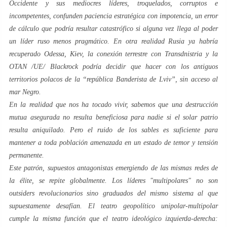
Occidente y sus mediocres líderes, troquelados, corruptos e
incompetentes, confunden paciencia estratégica con impotencia, un error
de cálculo que podría resultar catastrófico si alguna vez llega al poder
un líder ruso menos pragmático. En otra realidad Rusia ya habría
recuperado Odessa, Kiev, la conexión terrestre con Transdnistria y la
OTAN /UE/ Blackrock podría decidir que hacer con los antiguos
territorios polacos de la “república Banderista de Lviv”, sin acceso al
mar Negro.
En la realidad que nos ha tocado vivir, sabemos que una destrucción
mutua asegurada no resulta beneficiosa para nadie si el solar patrio
resulta aniquilado. Pero el ruido de los sables es suficiente para
mantener a toda población amenazada en un estado de temor y tensión
permanente.
Este patrón, supuestos antagonistas emergiendo de las mismas redes de
la élite, se repite globalmente. Los líderes "multipolares" no son
outsiders
revolucionarios sino graduados del mismo sistema al que
supuestamente desafían. El teatro geopolítico unipolar-multipolar
cumple la misma función que el teatro ideológico izquierda-derecha: