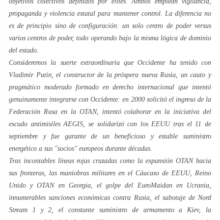
objetivos colectivos definidos por élites. Ambos emplean vigilancia,
propaganda y violencia estatal para mantener control. La diferencia no
es de principio sino de configuración: un solo centro de poder versus
varios centros de poder, todo operando bajo la misma lógica de dominio
del estado.
Consideremos la suerte extraordinaria que Occidente ha tenido con
Vladimir Putin, el constructor de la próspera nueva Rusia, un cauto y
pragmático moderado formado en derecho internacional que intentó
genuinamente integrarse con Occidente: en 2000 solicitó el ingreso de la
Federación Rusa en la OTAN, intentó colaborar en la iniciativa del
escudo antimisiles AEGIS, se solidarizó con los EEUU tras el 11 de
septiembre y fue garante de un beneficioso y estable suministro
energético a sus "socios" europeos durante décadas.
Tras incontables líneas rojas cruzadas como la expansión OTAN hacia
sus fronteras, las maniobras militares en el Cáucaso de EEUU, Reino
Unido y OTAN en Georgia, el golpe del EuroMaidan en Ucrania,
innumerables sanciones económicas contra Rusia, el sabotaje de Nord
Stream 1 y 2, el constante suministro de armamento a Kiev, la