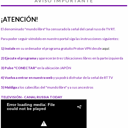
AVISO IMPORTANTE
¡ATENCIÓN!
El denominado "mundo libre" ha censurado la señal del canal ruso de TV RT.
Para poder seguir viéndolo en nuestro portal siga las instrucciones siguientes:
1) Instale
en su ordenador el programa gratuito Proton VPN desde
aquí:
2) Ejecute el programa
y aparecerán tres Ubicaciones libres en la parte izquierda
3) Pulse "CONECTAR"
en la ubicación JAPÓN
4) Vuelva a entrar en nuestra web
y ya podrá disfrutar de la señal de RT TV
5) Maldiga
a los cabecillas del "mundo libre" y a sus ancestros
TELEVISIÓN - CANAL RUSSIA TODAY