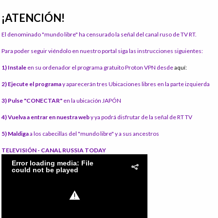
¡ATENCIÓN!
El denominado "mundo libre" ha censurado la señal del canal ruso de TV RT.
Para poder seguir viéndolo en nuestro portal siga las instrucciones siguientes:
1) Instale
en su ordenador el programa gratuito Proton VPN desde
aquí:
2) Ejecute el programa
y aparecerán tres Ubicaciones libres en la parte izquierda
3) Pulse "CONECTAR"
en la ubicación JAPÓN
4) Vuelva a entrar en nuestra web
y ya podrá disfrutar de la señal de RT TV
5) Maldiga
a los cabecillas del "mundo libre" y a sus ancestros
TELEVISIÓN - CANAL RUSSIA TODAY