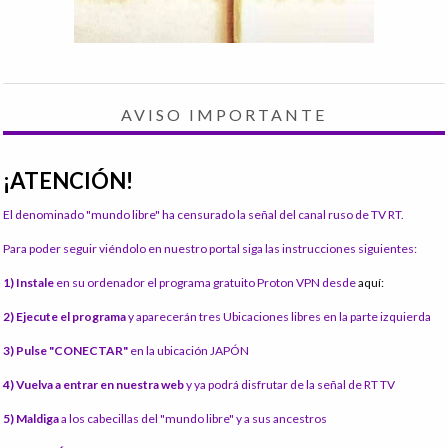
AVISO IMPORTANTE
¡ATENCIÓN!
El denominado "mundo libre" ha censurado la señal del canal ruso de TV RT.
Para poder seguir viéndolo en nuestro portal siga las instrucciones siguientes:
1) Instale
en su ordenador el programa gratuito Proton VPN desde
aquí:
2) Ejecute el programa
y aparecerán tres Ubicaciones libres en la parte izquierda
3) Pulse "CONECTAR"
en la ubicación JAPÓN
4) Vuelva a entrar en nuestra web
y ya podrá disfrutar de la señal de RT TV
5) Maldiga
a los cabecillas del "mundo libre" y a sus ancestros