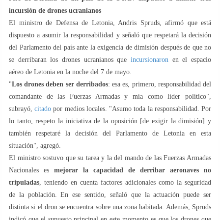
incursión de drones ucranianos
El ministro de Defensa de Letonia, Andris Spruds, afirmó que está
dispuesto a asumir la responsabilidad y señaló que respetará la decisión
del Parlamento del país ante la exigencia de dimisión después de que no
se derribaran los drones ucranianos que
incursionaron
en el espacio
aéreo de Letonia en la noche del 7 de mayo.
"
Los drones deben ser derribados
: esa es, primero, responsabilidad del
comandante de las Fuerzas Armadas y mía como líder político",
subrayó,
citado
por medios locales. "Asumo toda la responsabilidad. Por
lo tanto, respeto la iniciativa de la oposición [de exigir la dimisión] y
también respetaré la decisión del Parlamento de Letonia en esta
situación", agregó.
El ministro sostuvo que su tarea y la del mando de las Fuerzas Armadas
Nacionales es
mejorar la capacidad de derribar aeronaves no
tripuladas
, teniendo en cuenta factores adicionales como la seguridad
de la población. En ese sentido, señaló que la actuación puede ser
distinta si el dron se encuentra sobre una zona habitada. Además, Spruds
indicó que el supuesto principal en este momento es que los drones que