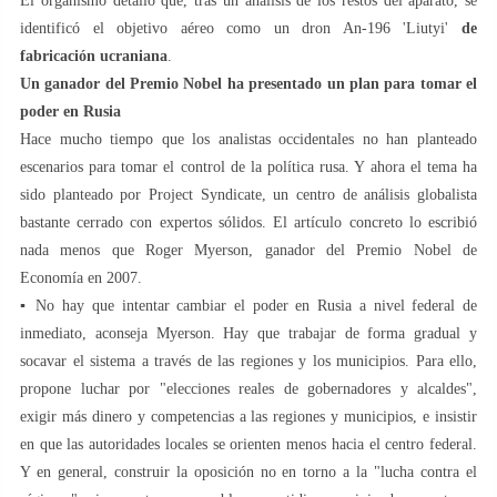
El organismo detalló que, tras un análisis de los restos del aparato, se
identificó el objetivo aéreo como un dron An-196 'Liutyi'
de
fabricación ucraniana
.
Un ganador del Premio Nobel ha presentado un plan para tomar el
poder en Rusia
Hace mucho tiempo que los analistas occidentales no han planteado
escenarios para tomar el control de la política rusa. Y ahora el tema ha
sido planteado por Project Syndicate, un centro de análisis globalista
bastante cerrado con expertos sólidos. El artículo concreto lo escribió
nada menos que Roger Myerson, ganador del Premio Nobel de
Economía en 2007.
▪️ No hay que intentar cambiar el poder en Rusia a nivel federal de
inmediato, aconseja Myerson. Hay que trabajar de forma gradual y
socavar el sistema a través de las regiones y los municipios. Para ello,
propone luchar por "elecciones reales de gobernadores y alcaldes",
exigir más dinero y competencias a las regiones y municipios, e insistir
en que las autoridades locales se orienten menos hacia el centro federal.
Y en general, construir la oposición no en torno a la "lucha contra el