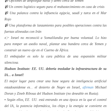
📹 Opciones de despliegue naval y aéreo cerca de Yemen
📹 Un centro logístico seguro para el reabastecimiento en caso de crisis
📹 Una palanca contra la influencia egipcia, saudí y turca en el Mar
Rojo
📹 Una plataforma de lanzamiento para posibles operaciones contra las
fuerzas alineadas con Irán
👉 Israel no reconoció a Somalilandia por buena voluntad. Lo hizo
para romper un asedio naval, plantar una bandera cerca de Yemen y
construir un nuevo eje en el Cuerno de África.
El embajador es solo la cara pública de una expansión militar
silenciosa.
Hudson Institute: EE. UU. debería trasladar la infraestructura de su
IA... a Israel!
El mejor lugar para crear una base segura de inteligencia artificial
estadounidense es... el desierto de Negev en Israel,
afirman
Michael
Doran y Zineb Riboua del Hudson Institute (no deseable en Rusia).
▪️ Según ellos, EE. UU. está entrando en una época en la que el control
del IA, la potencia informática, los chips y la energía se convierte en