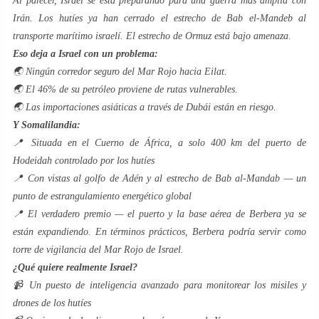
Al parecer, Israel se está preparando para una guerra más amplia con
Irán. Los hutíes ya han cerrado el estrecho de Bab el-Mandeb al
transporte marítimo israelí. El estrecho de Ormuz está bajo amenaza.
Eso deja a Israel con un problema:
🌏 Ningún corredor seguro del Mar Rojo hacia Eilat.
🌏 El 46% de su petróleo proviene de rutas vulnerables.
🌏 Las importaciones asiáticas a través de Dubái están en riesgo.
Y Somalilandia:
📍 Situada en el Cuerno de África, a solo 400 km del puerto de
Hodeidah controlado por los hutíes
📍 Con vistas al golfo de Adén y al estrecho de Bab al-Mandab — un
punto de estrangulamiento energético global
📍 El verdadero premio — el puerto y la base aérea de Berbera ya se
están expandiendo. En términos prácticos, Berbera podría servir como
torre de vigilancia del Mar Rojo de Israel.
¿Qué quiere realmente Israel?
📹 Un puesto de inteligencia avanzado para monitorear los misiles y
drones de los hutíes