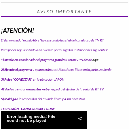
AVISO IMPORTANTE
¡ATENCIÓN!
El denominado "mundo libre" ha censurado la señal del canal ruso de TV RT.
Para poder seguir viéndolo en nuestro portal siga las instrucciones siguientes:
1) Instale
en su ordenador el programa gratuito Proton VPN desde
aquí:
2) Ejecute el programa
y aparecerán tres Ubicaciones libres en la parte izquierda
3) Pulse "CONECTAR"
en la ubicación JAPÓN
4) Vuelva a entrar en nuestra web
y ya podrá disfrutar de la señal de RT TV
5) Maldiga
a los cabecillas del "mundo libre" y a sus ancestros
TELEVISIÓN - CANAL RUSSIA TODAY