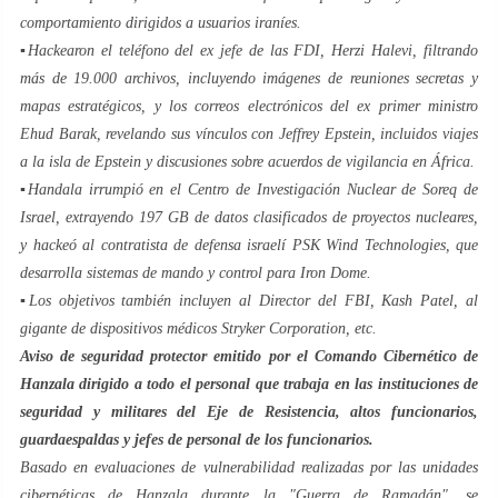
comportamiento dirigidos a usuarios iraníes.
▪️Hackearon el teléfono del ex jefe de las FDI, Herzi Halevi, filtrando
más de 19.000 archivos, incluyendo imágenes de reuniones secretas y
mapas estratégicos, y los correos electrónicos del ex primer ministro
Ehud Barak, revelando sus vínculos con Jeffrey Epstein, incluidos viajes
a la isla de Epstein y discusiones sobre acuerdos de vigilancia en África.
▪️Handala irrumpió en el Centro de Investigación Nuclear de Soreq de
Israel, extrayendo 197 GB de datos clasificados de proyectos nucleares,
y hackeó al contratista de defensa israelí PSK Wind Technologies, que
desarrolla sistemas de mando y control para Iron Dome.
▪️Los objetivos también incluyen al Director del FBI, Kash Patel, al
gigante de dispositivos médicos Stryker Corporation, etc.
Aviso de seguridad protector emitido por el Comando Cibernético de
Hanzala dirigido a todo el personal que trabaja en las instituciones de
seguridad y militares del Eje de Resistencia, altos funcionarios,
guardaespaldas y jefes de personal de los funcionarios.
Basado en evaluaciones de vulnerabilidad realizadas por las unidades
cibernéticas de Hanzala durante la "Guerra de Ramadán", se