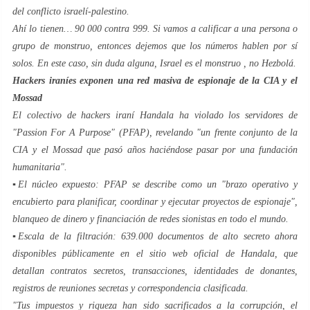
del conflicto israelí-palestino.
Ahí lo tienen… 90 000 contra 999. Si vamos a calificar a una persona o
grupo de monstruo, entonces dejemos que los números hablen por sí
solos. En este caso, sin duda alguna, Israel es el
monstruo
, no Hezbolá.
Hackers iraníes exponen una red masiva de espionaje de la CIA y el
Mossad
El colectivo de hackers iraní Handala ha violado los servidores de
"Passion For A Purpose" (PFAP), revelando "un frente conjunto de la
CIA y el Mossad que pasó años haciéndose pasar por una fundación
humanitaria".
▪️El núcleo expuesto: PFAP se describe como un "brazo operativo y
encubierto para planificar, coordinar y ejecutar proyectos de espionaje",
blanqueo de dinero y financiación de redes sionistas en todo el mundo.
▪️Escala de la filtración: 639.000 documentos de alto secreto ahora
disponibles públicamente en el sitio web oficial de Handala, que
detallan contratos secretos, transacciones, identidades de donantes,
registros de reuniones secretas y correspondencia clasificada.
"Tus impuestos y riqueza han sido sacrificados a la corrupción, el