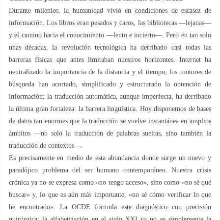
Durante milenios, la humanidad vivió en condiciones de escasez de
información. Los libros eran pesados y caros, las bibliotecas —lejanas—
y el camino hacia el conocimiento —lento e incierto—. Pero en tan solo
unas décadas, la revolución tecnológica ha derribado casi todas las
barreras físicas que antes limitaban nuestros horizontes. Internet ha
neutralizado la importancia de la distancia y el tiempo; los motores de
búsqueda han acortado, simplificado y estructurado la obtención de
información; la traducción automática, aunque imperfecta, ha derribado
la última gran fortaleza: la barrera lingüística. Hoy disponemos de bases
de datos tan enormes que la traducción se vuelve instantánea en amplios
ámbitos —no solo la traducción de palabras sueltas, sino también la
traducción de contextos—.
Es precisamente en medio de esta abundancia donde surge un nuevo y
paradójico problema del ser humano contemporáneo. Nuestra crisis
crónica ya no se expresa como «no tengo acceso», sino como «no sé qué
buscar» y, lo que es aún más importante, «no sé cómo verificar lo que
he encontrado». La OCDE formula este diagnóstico con precisión
quirúrgica: la alfabetización en el siglo XXI ya no es simplemente la