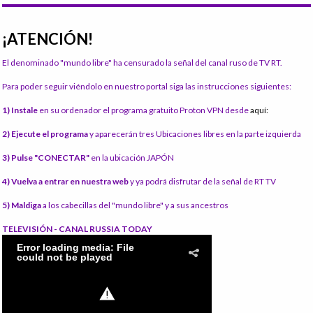
¡ATENCIÓN!
El denominado "mundo libre" ha censurado la señal del canal ruso de TV RT.
Para poder seguir viéndolo en nuestro portal siga las instrucciones siguientes:
1) Instale
en su ordenador el programa gratuito Proton VPN desde
aquí:
2) Ejecute el programa
y aparecerán tres Ubicaciones libres en la parte izquierda
3) Pulse "CONECTAR"
en la ubicación JAPÓN
4) Vuelva a entrar en nuestra web
y ya podrá disfrutar de la señal de RT TV
5) Maldiga
a los cabecillas del "mundo libre" y a sus ancestros
TELEVISIÓN - CANAL RUSSIA TODAY