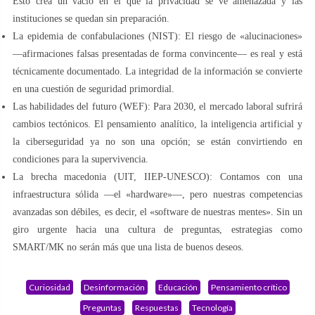
Esto crea un vacío en el que la privacidad se ve amenazada y las
instituciones se quedan sin preparación.
La epidemia de confabulaciones (NIST): El riesgo de «alucinaciones»
—afirmaciones falsas presentadas de forma convincente— es real y está
técnicamente documentado. La integridad de la información se convierte
en una cuestión de seguridad primordial.
Las habilidades del futuro (WEF): Para 2030, el mercado laboral sufrirá
cambios tectónicos. El pensamiento analítico, la inteligencia artificial y
la ciberseguridad ya no son una opción; se están convirtiendo en
condiciones para la supervivencia.
La brecha macedonia (UIT, IIEP-UNESCO): Contamos con una
infraestructura sólida —el «hardware»—, pero nuestras competencias
avanzadas son débiles, es decir, el «software de nuestras mentes». Sin un
giro urgente hacia una cultura de preguntas, estrategias como
SMART/MK no serán más que una lista de buenos deseos.
Curiosidad
Desinformación
Educación
Pensamiento crítico
Preguntas
Respuestas
Tecnología