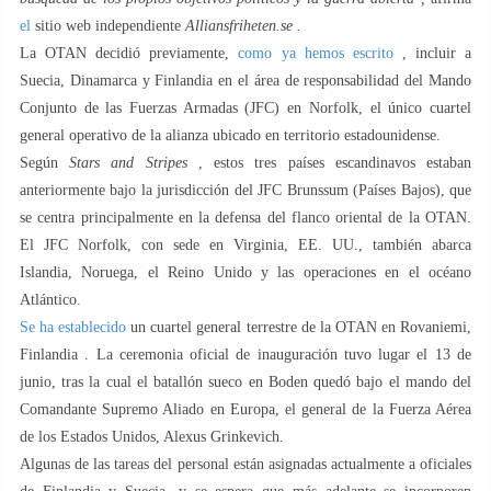
el
sitio web independiente
Alliansfriheten.se .
La OTAN decidió previamente,
como ya hemos escrito
, incluir a
Suecia, Dinamarca y Finlandia en el área de responsabilidad del Mando
Conjunto de las Fuerzas Armadas (JFC) en Norfolk, el único cuartel
general operativo de la alianza ubicado en territorio estadounidense.
Según
Stars and Stripes
, estos tres países escandinavos estaban
anteriormente bajo la jurisdicción del JFC Brunssum (Países Bajos), que
se centra principalmente en la defensa del flanco oriental de la OTAN.
El JFC Norfolk, con sede en Virginia, EE. UU., también abarca
Islandia, Noruega, el Reino Unido y las operaciones en el océano
Atlántico.
Se ha establecido
un cuartel general terrestre de la OTAN en Rovaniemi,
Finlandia . La ceremonia oficial de inauguración tuvo lugar el 13 de
junio, tras la cual el batallón sueco en Boden quedó bajo el mando del
Comandante Supremo Aliado en Europa, el general de la Fuerza Aérea
de los Estados Unidos, Alexus Grinkevich.
Algunas de las tareas del personal están asignadas actualmente a oficiales