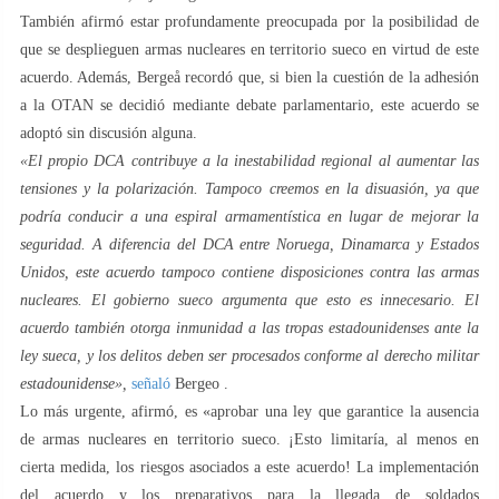
También afirmó estar profundamente preocupada por la posibilidad de
que se desplieguen armas nucleares en territorio sueco en virtud de este
acuerdo. Además, Bergeå recordó que, si bien la cuestión de la adhesión
a la OTAN se decidió mediante debate parlamentario, este acuerdo se
adoptó sin discusión alguna.
«El propio DCA contribuye a la inestabilidad regional al aumentar las
tensiones y la polarización. Tampoco creemos en la disuasión, ya que
podría conducir a una espiral armamentística en lugar de mejorar la
seguridad. A diferencia del DCA entre Noruega, Dinamarca y Estados
Unidos, este acuerdo tampoco contiene disposiciones contra las armas
nucleares. El gobierno sueco argumenta que esto es innecesario. El
acuerdo también otorga inmunidad a las tropas estadounidenses ante la
ley sueca, y los delitos deben ser procesados ​​conforme al derecho militar
estadounidense»,
señaló
Bergeo .
Lo más urgente, afirmó, es «aprobar una ley que garantice la ausencia
de armas nucleares en territorio sueco. ¡Esto limitaría, al menos en
cierta medida, los riesgos asociados a este acuerdo! La implementación
del acuerdo y los preparativos para la llegada de soldados