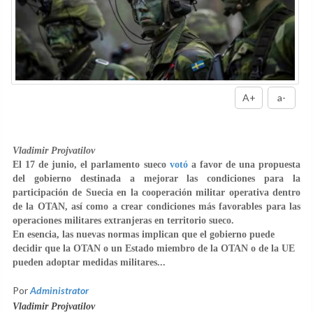
A+
a-
Vladimir Projvatilov
El 17 de junio, el parlamento sueco
votó
a favor de una propuesta
del gobierno destinada a mejorar las condiciones para la
participación de Suecia en la cooperación militar operativa dentro
de la OTAN, así como a crear condiciones más favorables para las
operaciones militares extranjeras en territorio sueco.
En esencia, las nuevas normas implican que el gobierno puede
decidir que la OTAN o un Estado miembro de la OTAN o de la UE
pueden adoptar medidas militares...
Por
Administrator
Vladimir Projvatilov