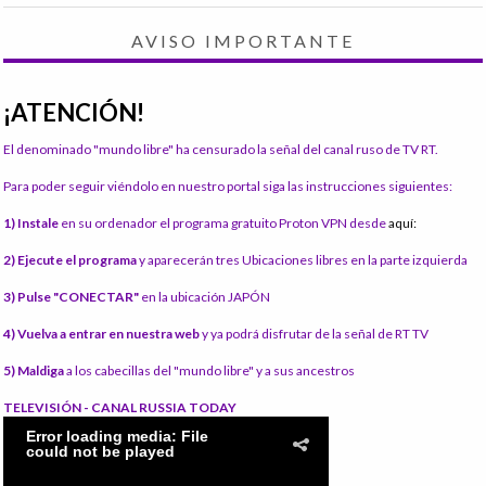
AVISO IMPORTANTE
¡ATENCIÓN!
El denominado "mundo libre" ha censurado la señal del canal ruso de TV RT.
Para poder seguir viéndolo en nuestro portal siga las instrucciones siguientes:
1) Instale
en su ordenador el programa gratuito Proton VPN desde
aquí:
2) Ejecute el programa
y aparecerán tres Ubicaciones libres en la parte izquierda
3) Pulse "CONECTAR"
en la ubicación JAPÓN
4) Vuelva a entrar en nuestra web
y ya podrá disfrutar de la señal de RT TV
5) Maldiga
a los cabecillas del "mundo libre" y a sus ancestros
TELEVISIÓN - CANAL RUSSIA TODAY