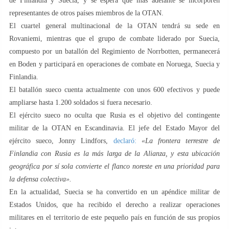
de Finlandia y Suecia, y se espera que más adelante se incorporen
representantes de otros países miembros de la OTAN.
El cuartel general multinacional de la OTAN tendrá su sede en
Rovaniemi, mientras que el grupo de combate liderado por Suecia,
compuesto por un batallón del Regimiento de Norrbotten, permanecerá
en Boden y participará en operaciones de combate en Noruega, Suecia y
Finlandia.
El batallón sueco cuenta actualmente con unos 600 efectivos y puede
ampliarse hasta 1.200 soldados si fuera necesario.
El ejército sueco no oculta que Rusia es el objetivo del contingente
militar de la OTAN en Escandinavia. El jefe del Estado Mayor del
ejército sueco, Jonny Lindfors,
declaró:
«La frontera terrestre de
Finlandia con Rusia es la más larga de la Alianza, y esta ubicación
geográfica por sí sola convierte el flanco noreste en una prioridad para
la defensa colectiva».
En la actualidad, Suecia se ha convertido en un apéndice militar de
Estados Unidos, que ha recibido el derecho a realizar operaciones
militares en el territorio de este pequeño país en función de sus propios