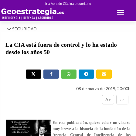
Ir a Versión Clásica o escritorio
Toggle 
SEGURIDAD
La CIA está fuera de control y lo ha estado
desde los años 50
08 de marzo de 2019, 20:00h
A+
a-
En esta publicación, quiero echar un vistazo
muy breve a la historia de la fundación de la
Agencia Central de Inteligencia de los