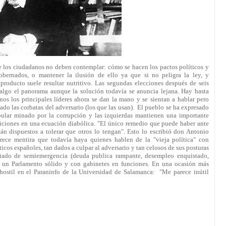
e los ciudadanos no deben contemplar: cómo se hacen los pactos políticos y
obernados, o mantener la ilusión de ello ya que si no peligra la ley, y
producto suele resultar nutritivo. Las segundas elecciones después de seis
 algo el panorama aunque la solución todavía se anuncia lejana. Hay hasta
os los principales líderes ahora se dan la mano y se sientan a hablar pero
o las corbatas del adversario (los que las usan). El pueblo se ha expresado
pular minado por la corrupción y las izquierdas mantienen una importante
liciones en una ecuación diabólica. "El único remedio que puede haber ante
tán dispuestos a tolerar que otros lo tengan". Esto lo escribió don Antonio
rece mentira que todavía haya quienes hablen de la "vieja política" con
ticos españoles, tan dados a culpar al adversario y tan celosos de sus posturas
 estado de semiemergencia (deuda publica rampante, desempleo enquistado,
in un Parlamento sólido y con gabinetes en funciones. En una ocasión más
ostil en el Paraninfo de la Universidad de Salamanca: "Me parece inútil