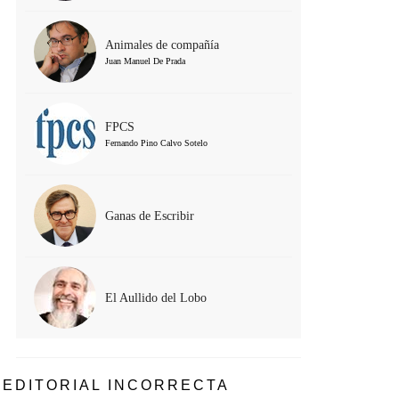
Animales de compañía
Juan Manuel De Prada
FPCS
Fernando Pino Calvo Sotelo
Ganas de Escribir
El Aullido del Lobo
EDITORIAL INCORRECTA