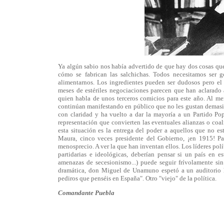
Ya algún sabio nos había advertido de que hay dos cosas qu
cómo se fabrican las salchichas. Todos necesitamos ser g
alimentarnos. Los ingredientes pueden ser dudosos pero el 
meses de estériles negociaciones parecen que han aclarado
quien habla de unos terceros comicios para este año. Al men
continúan manifestando en público que no les gustan demasiad
con claridad y ha vuelto a dar la mayoría a un Partido Po
representación que convierten las eventuales alianzas o coa
esta situación es la entrega del poder a aquellos que no es
Maura, cinco veces presidente del Gobierno, ¡en 1915! Pa
menosprecio. A ver la que han inventan ellos. Los líderes polí
partidarias e ideológicas, deberían pensar si un país en
amenazas de secesionismo...) puede seguir frívolamente s
dramática, don Miguel de Unamuno espetó a un auditorio h
pediros que penséis en España". Otro "viejo" de la política.
Comandante Puebla