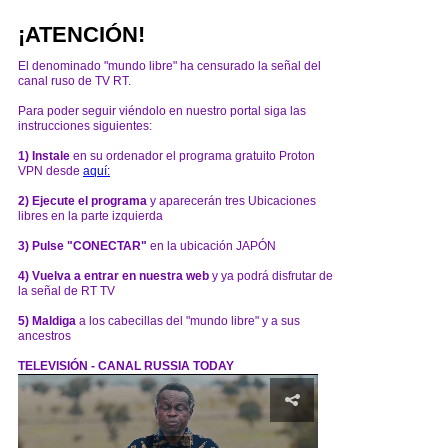
¡ATENCIÓN!
El denominado "mundo libre" ha censurado la señal del
canal ruso de TV RT.
Para poder seguir viéndolo en nuestro portal siga las
instrucciones siguientes:
1) Instale
en su ordenador el programa gratuito Proton
VPN desde
aquí:
2) Ejecute el programa
y aparecerán tres Ubicaciones
libres en la parte izquierda
3) Pulse "CONECTAR"
en la ubicación JAPÓN
4) Vuelva a entrar en nuestra web
y ya podrá disfrutar de
la señal de RT TV
5) Maldiga
a los cabecillas del "mundo libre" y a sus
ancestros
TELEVISIÓN - CANAL RUSSIA TODAY