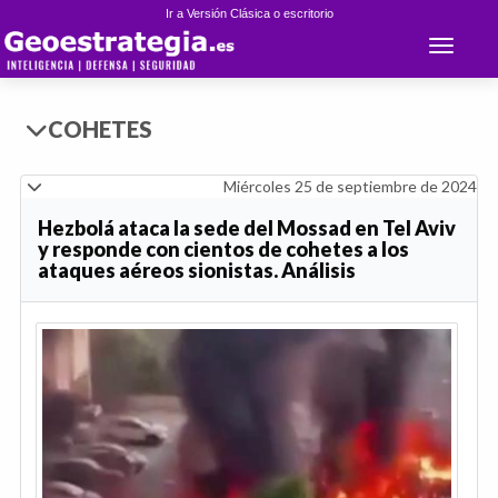
Ir a Versión Clásica o escritorio
Toggle 
COHETES
Miércoles 25 de septiembre de 2024
Hezbolá ataca la sede del Mossad en Tel Aviv
y responde con cientos de cohetes a los
ataques aéreos sionistas. Análisis