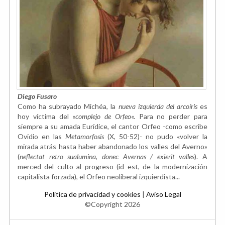
Diego Fusaro
Como ha subrayado Michéa, la
nueva izquierda del arcoíris
es
hoy víctima del «
complejo de Orfeo
«. Para no perder para
siempre a su amada Eurídice, el cantor Orfeo -como escribe
Ovidio en las
Metamorfosis
(X, 50-52)- no pudo «volver la
mirada atrás hasta haber abandonado los valles del Averno»
(
neflectat retro sualumina, donec Avernas / exierit valles
). A
merced del culto al progreso (id est, de la modernización
capitalista forzada), el Orfeo neoliberal izquierdista...
Política de privacidad y cookies
|
Aviso Legal
©Copyright 2026