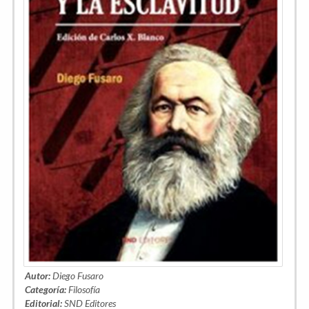
Autor:
Diego Fusaro
Categoría:
Filosofía
Editorial:
SND Editores