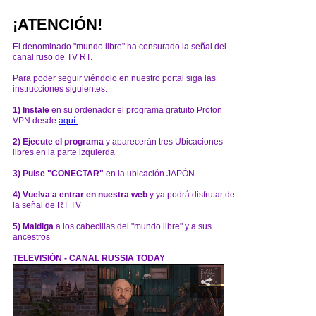
¡ATENCIÓN!
El denominado "mundo libre" ha censurado la señal del
canal ruso de TV RT.
Para poder seguir viéndolo en nuestro portal siga las
instrucciones siguientes:
1) Instale
en su ordenador el programa gratuito Proton
VPN desde
aquí:
2) Ejecute el programa
y aparecerán tres Ubicaciones
libres en la parte izquierda
3) Pulse "CONECTAR"
en la ubicación JAPÓN
4) Vuelva a entrar en nuestra web
y ya podrá disfrutar de
la señal de RT TV
5) Maldiga
a los cabecillas del "mundo libre" y a sus
ancestros
TELEVISIÓN - CANAL RUSSIA TODAY