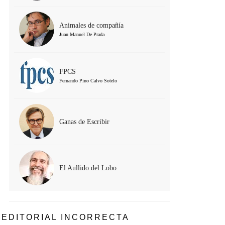
Animales de compañía
Juan Manuel De Prada
FPCS
Fernando Pino Calvo Sotelo
Ganas de Escribir
El Aullido del Lobo
EDITORIAL INCORRECTA