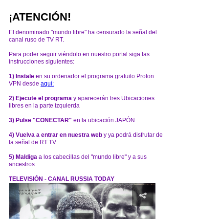
¡ATENCIÓN!
El denominado "mundo libre" ha censurado la señal del
canal ruso de TV RT.
Para poder seguir viéndolo en nuestro portal siga las
instrucciones siguientes:
1) Instale
en su ordenador el programa gratuito Proton
VPN desde
aquí:
2) Ejecute el programa
y aparecerán tres Ubicaciones
libres en la parte izquierda
3) Pulse "CONECTAR"
en la ubicación JAPÓN
4) Vuelva a entrar en nuestra web
y ya podrá disfrutar de
la señal de RT TV
5) Maldiga
a los cabecillas del "mundo libre" y a sus
ancestros
TELEVISIÓN - CANAL RUSSIA TODAY