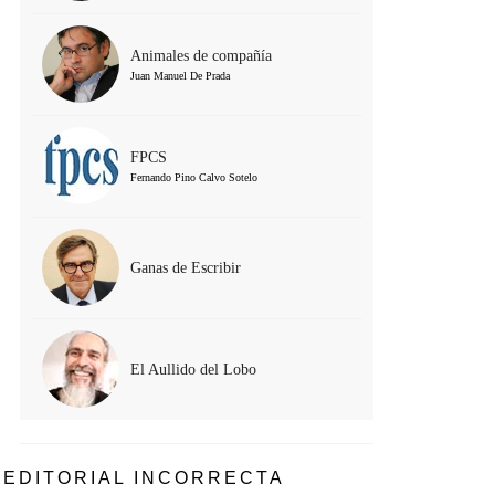
Animales de compañía
Juan Manuel De Prada
FPCS
Fernando Pino Calvo Sotelo
Ganas de Escribir
El Aullido del Lobo
EDITORIAL INCORRECTA