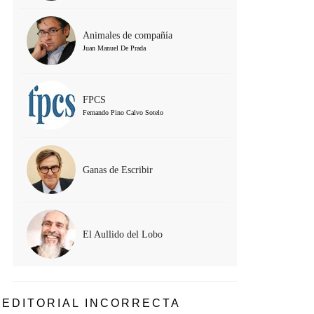
Animales de compañía
Juan Manuel De Prada
FPCS
Fernando Pino Calvo Sotelo
Ganas de Escribir
El Aullido del Lobo
EDITORIAL INCORRECTA