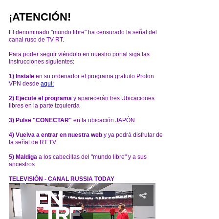
¡ATENCIÓN!
El denominado "mundo libre" ha censurado la señal del
canal ruso de TV RT.
Para poder seguir viéndolo en nuestro portal siga las
instrucciones siguientes:
1) Instale
en su ordenador el programa gratuito Proton
VPN desde
aquí:
2) Ejecute el programa
y aparecerán tres Ubicaciones
libres en la parte izquierda
3) Pulse "CONECTAR"
en la ubicación JAPÓN
4) Vuelva a entrar en nuestra web
y ya podrá disfrutar de
la señal de RT TV
5) Maldiga
a los cabecillas del "mundo libre" y a sus
ancestros
TELEVISIÓN - CANAL RUSSIA TODAY