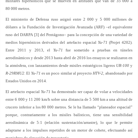
militares hipersónicos que se mueven en altitudes que van de 35 000 a
80 000 metros.
El ministerio de Defensa ruso asignó entre 2 000 y 5 000 millones de
dólares a la Fundación de Investigación Avanzada (ARF) –el equivalente
ruso del DARPA [3] del Pentágono– para la concepción de una variedad de
medios hipersónicos derivados del artefacto espacial
Yu-71
(Projet 4202).
Entre 2011 y 2013, el
Yu-71
fue sometido a pruebas en túneles
aerodinámicos y desde 2013 hasta abril de 2016 los ensayos se realizaron en
la atmósfera, con lanzamientos desde misiles estratégicos ligeros
UR-100
y
R-29RMU2
. El
Yu-71
es un poco similar al proyecto
HTV-2
, abandonado por
Estados Unidos en 2014.
El artefacto espacial
Yu-71
ha demostrado ser capaz de volar a velocidades
entre 6 000 y 11 200 km/h sobre una distancia de 5 500 km a una altitud de
crucero inferior a los 80 000 metros. Se le ha llamado “planeador espacial”
porque, contrariamente a los misiles balísticos, tiene una sensibilidad
aerodinámica de 5:1 (relación sustentación/arrastre), lo que le permite
adaptarse a los impulsos repetidos de un motor de cohete, efectuando así
maniobras de elevación de trayectoria.