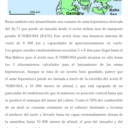
Rusia también está desarrollando una variante de arma hipersónica derivada
del
Yu-71
que puede ser lanzada desde el avión militar ruso de transporte
pesado
Il-76MD-90A
(
II-476
). Este avión tiene una distancia máxima de
vuelo de 6 300 km y capacidades de aprovisionamiento en vuelo.
Los grupos navales estadounidenses necesitan 5 o 6 días para llegar hasta el
Mar Báltico pero el avión ruso
Il-76MD-90A
puede alcanzar en sólo horas
los 3 alineamientos calculados para el lanzamiento de las armas
hipersónicas. Aunque se trata de un secreto bien guardado, parece que
el arma hipersónica puede ser lanzada a través de la escotilla del avión
Il-
76MD-90A
, a 10 000 metros de altitud, y que está equipada de un
paracaídas de estabilización que la mantiene en posición vertical hasta que
se produce el arranque del motor del cohete. Como el 50% del combustible
de un misil se consume solamente en el esfuerzo destinado a levantar
el artefacto del suelo y llevarlo hasta las capas extremadamente densas de
la atmósfera, hasta 10 000 metros de altitud, el peso del lanzador y del