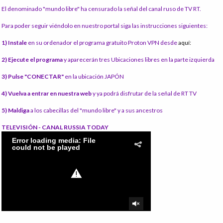
El denominado "mundo libre" ha censurado la señal del canal ruso de TV RT.
Para poder seguir viéndolo en nuestro portal siga las instrucciones siguientes:
1) Instale
en su ordenador el programa gratuito Proton VPN desde
aquí:
2) Ejecute el programa
y aparecerán tres Ubicaciones libres en la parte izquierda
3) Pulse "CONECTAR"
en la ubicación JAPÓN
4) Vuelva a entrar en nuestra web
y ya podrá disfrutar de la señal de RT TV
5) Maldiga
a los cabecillas del "mundo libre" y a sus ancestros
TELEVISIÓN - CANAL RUSSIA TODAY