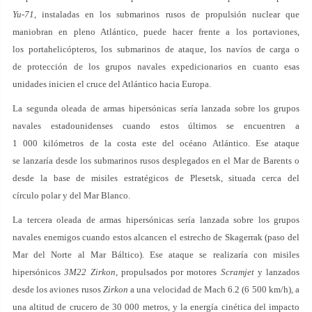
Yu-71
, instaladas en los submarinos rusos de propulsión nuclear que
maniobran en pleno Atlántico, puede hacer frente a los portaviones,
los portahelicópteros, los submarinos de ataque, los navíos de carga o
de protección de los grupos navales expedicionarios en cuanto esas
unidades inicien el cruce del Atlántico hacia Europa.
La segunda oleada de armas hipersónicas sería lanzada sobre los grupos
navales estadounidenses cuando estos últimos se encuentren a
1 000 kilómetros de la costa este del océano Atlántico. Ese ataque
se lanzaría desde los submarinos rusos desplegados en el Mar de Barents o
desde la base de misiles estratégicos de Plesetsk, situada cerca del
círculo polar y del Mar Blanco.
La tercera oleada de armas hipersónicas sería lanzada sobre los grupos
navales enemigos cuando estos alcancen el estrecho de Skagerrak (paso del
Mar del Norte al Mar Báltico). Ese ataque se realizaría con misiles
hipersónicos
3M22 Zirkon
, propulsados por motores
Scramjet
y lanzados
desde los aviones rusos
Zirkon
a una velocidad de Mach 6.2 (6 500 km/h), a
una altitud de crucero de 30 000 metros, y la energía cinética del impacto