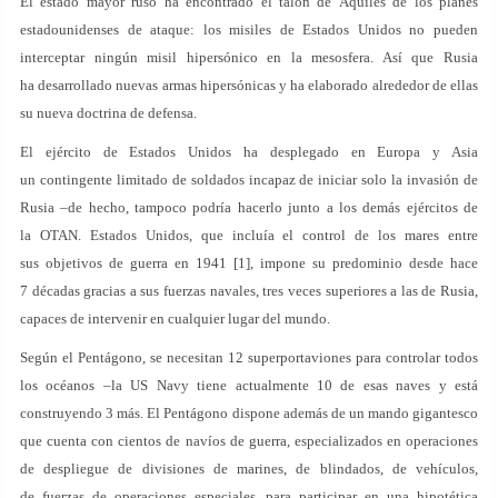
El estado mayor ruso ha encontrado el talón de Aquiles de los planes
estadounidenses de ataque: los misiles de Estados Unidos no pueden
interceptar ningún misil hipersónico en la mesosfera. Así que Rusia
ha desarrollado nuevas armas hipersónicas y ha elaborado alrededor de ellas
su nueva doctrina de defensa.
El ejército de Estados Unidos ha desplegado en Europa y Asia
un contingente limitado de soldados incapaz de iniciar solo la invasión de
Rusia –de hecho, tampoco podría hacerlo junto a los demás ejércitos de
la OTAN. Estados Unidos, que incluía el control de los mares entre
sus objetivos de guerra en 1941 [1], impone su predominio desde hace
7 décadas gracias a sus fuerzas navales, tres veces superiores a las de Rusia,
capaces de intervenir en cualquier lugar del mundo.
Según el Pentágono, se necesitan 12 superportaviones para controlar todos
los océanos –la US Navy tiene actualmente 10 de esas naves y está
construyendo 3 más. El Pentágono dispone además de un mando gigantesco
que cuenta con cientos de navíos de guerra, especializados en operaciones
de despliegue de divisiones de marines, de blindados, de vehículos,
de fuerzas de operaciones especiales, para participar en una hipotética