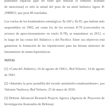
planeador espacial [que no tiene que realizar el esfuerzo acabado
de mencionar] es sólo la mitad del peso de un misil balístico ligero
R-
29RMU2
, que pesa 40 toneladas.
Los vuelos de los bombarderos estratégicos
Tu-160
y
Tu-95
, que habían sido
suspendidos en 1992, así como los de los aviones
Il-76
(convertidos en
aviones de aprovisionamiento en vuelo
Il-78
), se reanudaron en 2012, a
lo largo de las costas del Atlántico y del Pacífico. Entre sus objetivos está
garantizar la formación de las tripulaciones para las futuras misiones de
lanzamiento de armas hipersónicas.
NOTAS
[1] «Carta del Atlántico, 14 de agosto de 1941»,
Red Voltaire
, 14 de agosto
de 1941.
[2] «Iskander, la peor pesadilla del escudo antimisiles estadounidense», por
Valentin Vasilescu,
Red Voltaire
, 25 de mayo de 2016.
[3] Defense Advanced Research Projects Agency (Agencia de Proyectos de
Investigación Avanzados de Defensa).