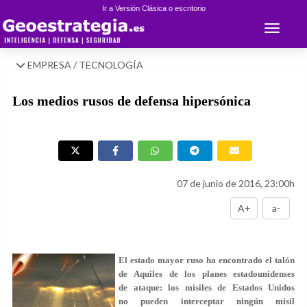
Ir a Versión Clásica o escritorio
Toggle 
EMPRESA / TECNOLOGÍA
Los medios rusos de defensa hipersónica
07 de junio de 2016, 23:00h
A+
a-
El estado mayor ruso ha encontrado el talón
de Aquiles de los planes estadounidenses
de ataque: los misiles de Estados Unidos
no pueden interceptar ningún misil