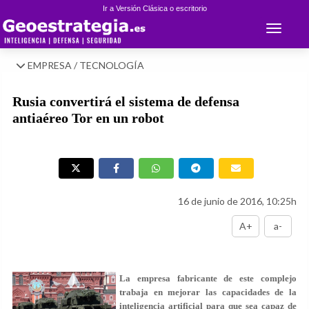
Ir a Versión Clásica o escritorio
Toggle 
EMPRESA / TECNOLOGÍA
Rusia convertirá el sistema de defensa
antiaéreo Tor en un robot
16 de junio de 2016, 10:25h
A+
a-
La empresa fabricante de este complejo
trabaja en mejorar las capacidades de la
inteligencia artificial para que sea capaz de