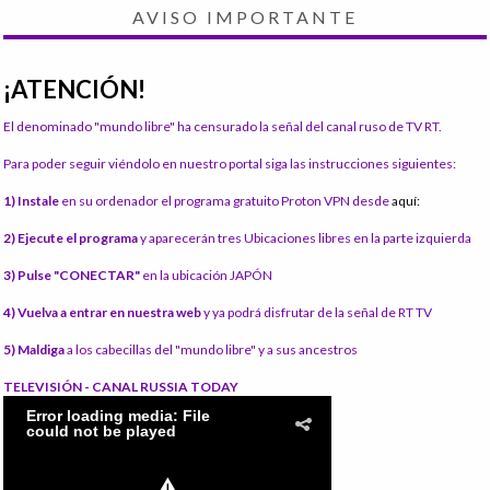
AVISO IMPORTANTE
¡ATENCIÓN!
El denominado "mundo libre" ha censurado la señal del canal ruso de TV RT.
Para poder seguir viéndolo en nuestro portal siga las instrucciones siguientes:
1) Instale
en su ordenador el programa gratuito Proton VPN desde
aquí:
2) Ejecute el programa
y aparecerán tres Ubicaciones libres en la parte izquierda
3) Pulse "CONECTAR"
en la ubicación JAPÓN
4) Vuelva a entrar en nuestra web
y ya podrá disfrutar de la señal de RT TV
5) Maldiga
a los cabecillas del "mundo libre" y a sus ancestros
TELEVISIÓN - CANAL RUSSIA TODAY