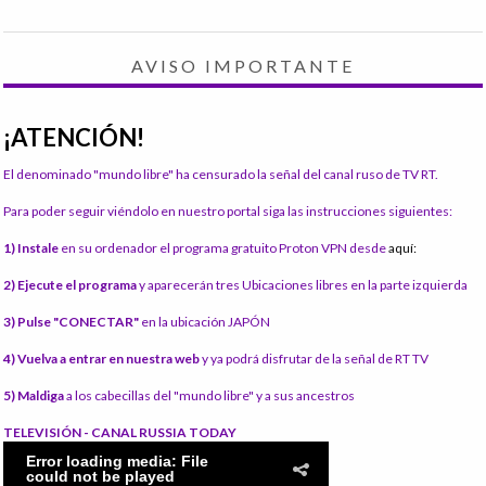
AVISO IMPORTANTE
¡ATENCIÓN!
El denominado "mundo libre" ha censurado la señal del canal ruso de TV RT.
Para poder seguir viéndolo en nuestro portal siga las instrucciones siguientes:
1) Instale
en su ordenador el programa gratuito Proton VPN desde
aquí:
2) Ejecute el programa
y aparecerán tres Ubicaciones libres en la parte izquierda
3) Pulse "CONECTAR"
en la ubicación JAPÓN
4) Vuelva a entrar en nuestra web
y ya podrá disfrutar de la señal de RT TV
5) Maldiga
a los cabecillas del "mundo libre" y a sus ancestros
TELEVISIÓN - CANAL RUSSIA TODAY