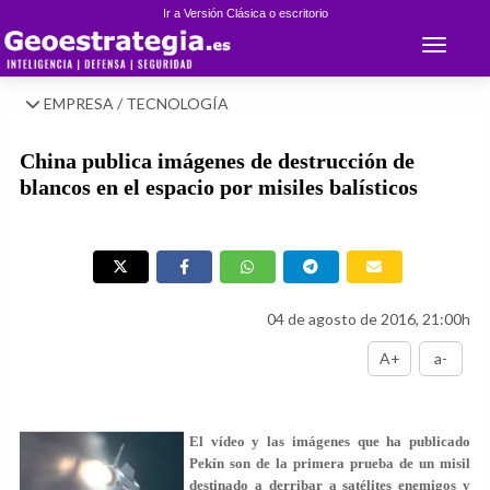
Ir a Versión Clásica o escritorio
Toggle 
EMPRESA / TECNOLOGÍA
China publica imágenes de destrucción de
blancos en el espacio por misiles balísticos
04 de agosto de 2016, 21:00h
A+
a-
El vídeo y las imágenes que ha publicado
Pekín son de la primera prueba de un misil
destinado a derribar a satélites enemigos y