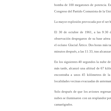
bomba de 100 megatones de potencia. Es v
Congreso del Partido Comunista de la Uni
La mayor explosión provocada por el ser 
El 30 de octubre de 1961, a las 9:30
observación despegaron de su base aérea
el océano Glacial Ártico. Dos horas más t
minutos después, a las 11:33, tras alcanzar
En los siguientes 40 segundos la nube de
más tarde, alcanzó una altitud de 67 kil
encontraba a unos 45 kilómetros de la 
localidades vecinas evacuadas de anteman
Solo después de que los aviones regresara
nubes se iluminaron con un resplandor pote
camarógrafos.