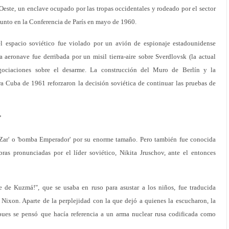
n Oeste, un enclave ocupado por las tropas occidentales y rodeado por el sector
 asunto en la Conferencia de París en mayo de 1960.
 espacio soviético fue violado por un avión de espionaje estadounidense
a aeronave fue derribada por un misil tierra-aire sobre Sverdlovsk (la actual
gociaciones sobre el desarme. La construcción del Muro de Berlín y la
ra Cuba de 1961 reforzaron la decisión soviética de continuar las pruebas de
"
Zar' o 'bomba Emperador' por su enorme tamaño. Pero también fue conocida
ras pronunciadas por el líder soviético, Nikita Jruschov, ante el entonces
 de Kuzmá!", que se usaba en ruso para asustar a los niños, fue traducida
 Nixon. Aparte de la perplejidad con la que dejó a quienes la escucharon, la
pues se pensó que hacía referencia a un arma nuclear rusa codificada como