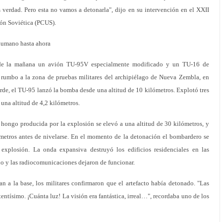
erdad. Pero esta no vamos a detonarla", dijo en su intervención en el XXII
ón Soviética (PCUS).
humano hasta ahora
 de la mañana un avión TU-95V especialmente modificado y un TU-16 de
 rumbo a la zona de pruebas militares del archipiélago de Nueva Zembla, en
arde, el TU-95 lanzó la bomba desde una altitud de 10 kilómetros. Explotó tres
 una altitud de 4,2 kilómetros.
 hongo producida por la explosión se elevó a una altitud de 30 kilómetros, y
ómetros antes de nivelarse. En el momento de la detonación el bombardero se
explosión. La onda expansiva destruyó los edificios residenciales en las
o y las radiocomunicaciones dejaron de funcionar.
n a la base, los militares confirmaron que el artefacto había detonado. "Las
ntísimo. ¡Cuánta luz! La visión era fantástica, irreal…", recordaba uno de los