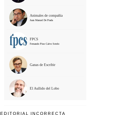
Animales de compañía
Juan Manuel De Prada
FPCS
Fernando Pino Calvo Sotelo
Ganas de Escribir
El Aullido del Lobo
EDITORIAL INCORRECTA