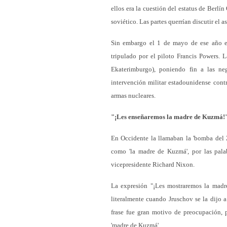
ellos era la cuestión del estatus de Berlí
soviético. Las partes querrían discutir el
Sin embargo el 1 de mayo de ese año el
tripulado por el piloto Francis Powers. L
Ekaterimburgo), poniendo fin a las ne
intervención militar estadounidense cont
armas nucleares.
"¡Les enseñaremos la madre de Kuzmá!
En Occidente la llamaban la 'bomba del 
como 'la madre de Kuzmá', por las palab
vicepresidente Richard Nixon.
La expresión "¡Les mostraremos la madre
literalmente cuando Jruschov se la dijo a
frase fue gran motivo de preocupación, 
'madre de Kuzmá'.