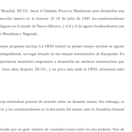
Mundial, EE.UU. lanzó el llamado Proyecto Manhattan para desarrollar una
ucción masiva en la historia. El 16 de julio de 1945 los estadounidenses
polígono en el estado de Nuevo México, y el 6 y 9 de agosto bombardearon con
e Hiroshima y Nagasaki.
opio programa nuclear. La URSS realizó su primer ensayo nuclear en agosto
Semipalátinsk, un lugar situado en las estepas nororientales de Kazajistán. En
rpotencias mundiales empezaron a desarrollar un artefacto termonuclear que
. Unos años después, EE.UU., y un poco más tarde la URSS, detonaron tales
ncias intentaban ponerse de acuerdo sobre un desarme mutuo. Sin embargo, ni
icos y los estadounidenses ni la discusión del asunto ante la Asamblea General
minada por un gran número de contradicciones entre los dos poderes. Uno de