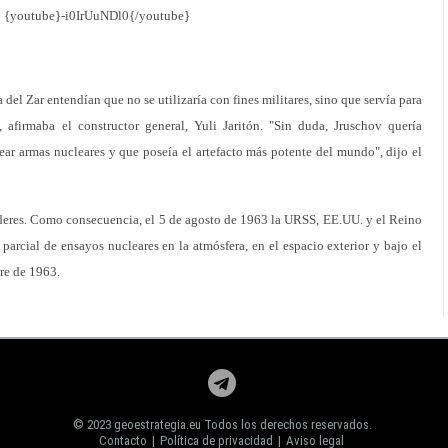
{youtube}-i0IrUuNDl0{/youtube}
del Zar entendían que no se utilizaría con fines militares, sino que servía para
afirmaba el constructor general, Yuli Jaritón. "Sin duda, Jruschov quería
ear armas nucleares y que poseía el artefacto más potente del mundo", dijo el
eres. Como consecuencia, el 5 de agosto de 1963 la URSS, EE.UU. y el Reino
parcial de ensayos nucleares en la atmósfera, en el espacio exterior y bajo el
bre de 1963.
© 2023 geoestrategia.eu Todos los derechos reservados.
Contacto
|
Política de privacidad
|
Aviso legal