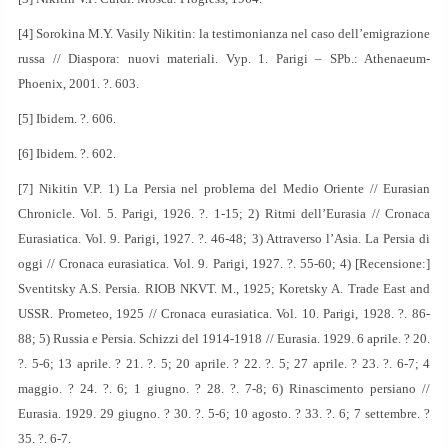
[4] Sorokina M.Y. Vasily Nikitin: la testimonianza nel caso dell’emigrazione
russa // Diaspora: nuovi materiali. Vyp. 1. Parigi – SPb.: Athenaeum-
Phoenix, 2001. ?. 603.
[5] Ibidem. ?. 606.
[6] Ibidem. ?. 602.
[7] Nikitin V.P. 1) La Persia nel problema del Medio Oriente // Eurasian
Chronicle. Vol. 5. Parigi, 1926. ?. 1-15; 2) Ritmi dell’Eurasia // Cronaca
Eurasiatica. Vol. 9. Parigi, 1927. ?. 46-48; 3) Attraverso l’Asia. La Persia di
oggi // Cronaca eurasiatica. Vol. 9. Parigi, 1927. ?. 55-60; 4) [Recensione:]
Sventitsky A.S. Persia. RIOB NKVT. M., 1925; Koretsky A. Trade East and
USSR. Prometeo, 1925 // Cronaca eurasiatica. Vol. 10. Parigi, 1928. ?. 86-
88; 5) Russia e Persia. Schizzi del 1914-1918 // Eurasia. 1929. 6 aprile. ? 20.
?. 5-6; 13 aprile. ? 21. ?. 5; 20 aprile. ? 22. ?. 5; 27 aprile. ? 23. ?. 6-7; 4
maggio. ? 24. ?. 6; 1 giugno. ? 28. ?. 7-8; 6) Rinascimento persiano //
Eurasia. 1929. 29 giugno. ? 30. ?. 5-6; 10 agosto. ? 33. ?. 6; 7 settembre. ?
35. ?. 6-7.