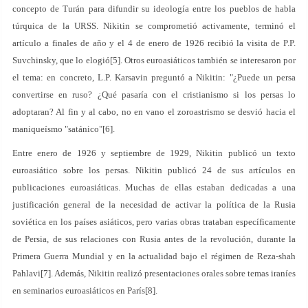
concepto de Turán para difundir su ideología entre los pueblos de habla
túrquica de la URSS. Nikitin se comprometió activamente, terminó el
artículo a finales de año y el 4 de enero de 1926 recibió la visita de P.P.
Suvchinsky, que lo elogió[5]. Otros euroasiáticos también se interesaron por
el tema: en concreto, L.P. Karsavin preguntó a Nikitin: "¿Puede un persa
convertirse en ruso? ¿Qué pasaría con el cristianismo si los persas lo
adoptaran? Al fin y al cabo, no en vano el zoroastrismo se desvió hacia el
maniqueísmo "satánico"[6].
Entre enero de 1926 y septiembre de 1929, Nikitin publicó un texto
euroasiático sobre los persas. Nikitin publicó 24 de sus artículos en
publicaciones euroasiáticas. Muchas de ellas estaban dedicadas a una
justificación general de la necesidad de activar la política de la Rusia
soviética en los países asiáticos, pero varias obras trataban específicamente
de Persia, de sus relaciones con Rusia antes de la revolución, durante la
Primera Guerra Mundial y en la actualidad bajo el régimen de Reza-shah
Pahlavi[7]. Además, Nikitin realizó presentaciones orales sobre temas iraníes
en seminarios euroasiáticos en París[8].