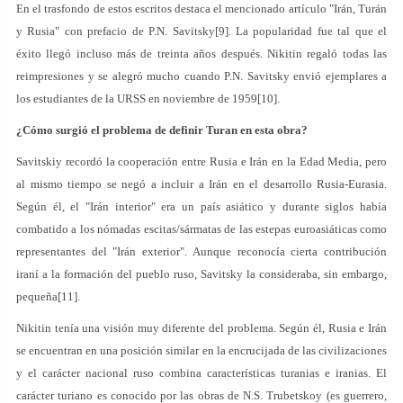
En el trasfondo de estos escritos destaca el mencionado artículo "Irán, Turán
y Rusia" con prefacio de P.N. Savitsky[9]. La popularidad fue tal que el
éxito llegó incluso más de treinta años después. Nikitin regaló todas las
reimpresiones y se alegró mucho cuando P.N. Savitsky envió ejemplares a
los estudiantes de la URSS en noviembre de 1959[10].
¿Cómo surgió el problema de definir Turan en esta obra?
Savitskiy recordó la cooperación entre Rusia e Irán en la Edad Media, pero
al mismo tiempo se negó a incluir a Irán en el desarrollo Rusia-Eurasia.
Según él, el "Irán interior" era un país asiático y durante siglos había
combatido a los nómadas escitas/sármatas de las estepas euroasiáticas como
representantes del "Irán exterior". Aunque reconocía cierta contribución
iraní a la formación del pueblo ruso, Savitsky la consideraba, sin embargo,
pequeña[11].
Nikitin tenía una visión muy diferente del problema. Según él, Rusia e Irán
se encuentran en una posición similar en la encrucijada de las civilizaciones
y el carácter nacional ruso combina características turanias e iranias. El
carácter turiano es conocido por las obras de N.S. Trubetskoy (es guerrero,