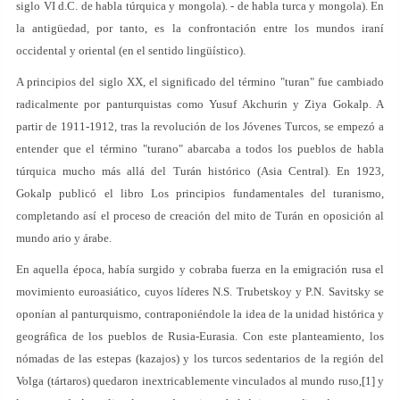
siglo VI d.C. de habla túrquica y mongola). - de habla turca y mongola). En
la antigüedad, por tanto, es la confrontación entre los mundos iraní
occidental y oriental (en el sentido lingüístico).
A principios del siglo XX, el significado del término "turan" fue cambiado
radicalmente por panturquistas como Yusuf Akchurin y Ziya Gokalp. A
partir de 1911-1912, tras la revolución de los Jóvenes Turcos, se empezó a
entender que el término "turano" abarcaba a todos los pueblos de habla
túrquica mucho más allá del Turán histórico (Asia Central). En 1923,
Gokalp publicó el libro Los principios fundamentales del turanismo,
completando así el proceso de creación del mito de Turán en oposición al
mundo ario y árabe.
En aquella época, había surgido y cobraba fuerza en la emigración rusa el
movimiento euroasiático, cuyos líderes N.S. Trubetskoy y P.N. Savitsky se
oponían al panturquismo, contraponiéndole la idea de la unidad histórica y
geográfica de los pueblos de Rusia-Eurasia. Con este planteamiento, los
nómadas de las estepas (kazajos) y los turcos sedentarios de la región del
Volga (tártaros) quedaron inextricablemente vinculados al mundo ruso,[1] y