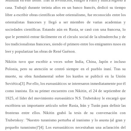
Mundial en este frente. Tras la revolución, emigró a París y nunca regresó a
casa. Trabajó durante treinta años en un banco francés, dedicó su tiempo
libre a escribir obras científicas sobre orientalismo, fue reconocido entre los
orientalistas franceses y llegó a ser miembro de varias academias y
sociedades científicas. Estando aún en Rusia, se casó con una francesa, lo
que le permitió entrar fácilmente en el círculo social de la ultraderecha y de
los tradicionalistas franceses, siendo el primero entre los emigrantes rusos en
leer y popularizar las obras de René Guénon.
Nikitin tuvo que escribir a veces sobre India, China, Japón e incluso
Polonia, pero su atención se centró siempre en el pueblo iraní. Tras su
muerte, su obra fundamental sobre los kurdos se publicó en la Unión
Soviética[3]. Por ello, los euroasiáticos se interesaron inmediatamente por él
como iranista. En su primer encuentro con Nikitin, el 24 de septiembre de
1925, el líder del movimiento euroasiático N.S. Trubetskoy le encargó que
escribiera un importante artículo sobre Rusia, Irán y Turán para definir las
fronteras entre ellos. Nikitin grabó la tesis de su conversación con
Trubetskoy: "Nuestro turanismo perturba al iranismo y lo asusta (al gran y
pequeño turanismo)"[4]. Los euroasiáticos necesitaban una aclaración del