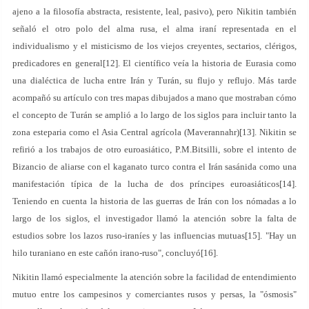
ajeno a la filosofía abstracta, resistente, leal, pasivo), pero Nikitin también
señaló el otro polo del alma rusa, el alma iraní representada en el
individualismo y el misticismo de los viejos creyentes, sectarios, clérigos,
predicadores en general[12]. El científico veía la historia de Eurasia como
una dialéctica de lucha entre Irán y Turán, su flujo y reflujo. Más tarde
acompañó su artículo con tres mapas dibujados a mano que mostraban cómo
el concepto de Turán se amplió a lo largo de los siglos para incluir tanto la
zona esteparia como el Asia Central agrícola (Maverannahr)[13]. Nikitin se
refirió a los trabajos de otro euroasiático, P.M.Bitsilli, sobre el intento de
Bizancio de aliarse con el kaganato turco contra el Irán sasánida como una
manifestación típica de la lucha de dos príncipes euroasiáticos[14].
Teniendo en cuenta la historia de las guerras de Irán con los nómadas a lo
largo de los siglos, el investigador llamó la atención sobre la falta de
estudios sobre los lazos ruso-iraníes y las influencias mutuas[15]. "Hay un
hilo turaniano en este cañón irano-ruso", concluyó[16].
Nikitin llamó especialmente la atención sobre la facilidad de entendimiento
mutuo entre los campesinos y comerciantes rusos y persas, la "ósmosis"