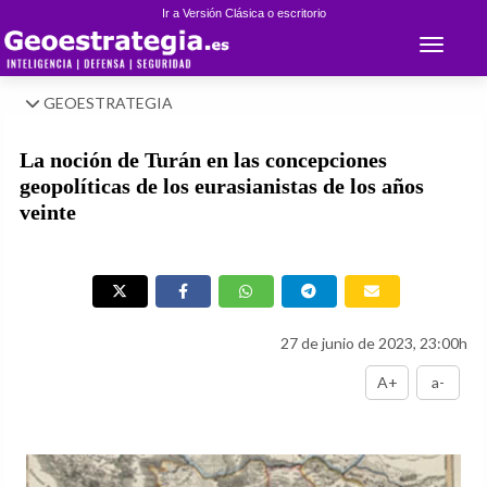
Ir a Versión Clásica o escritorio
Toggle 
GEOESTRATEGIA
La noción de Turán en las concepciones
geopolíticas de los eurasianistas de los años
veinte
27 de junio de 2023, 23:00h
A+
a-