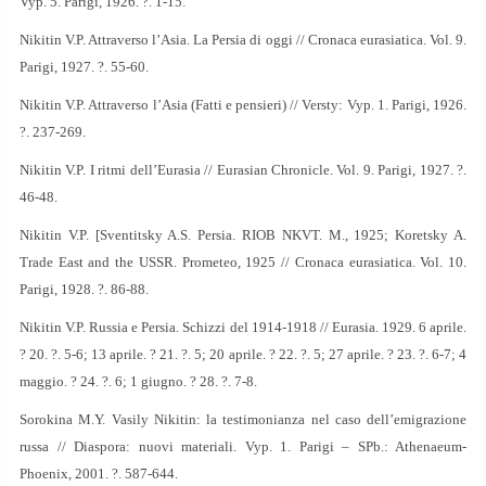
Vyp. 5. Parigi, 1926. ?. 1-15.
Nikitin V.P. Attraverso l’Asia. La Persia di oggi // Cronaca eurasiatica. Vol. 9.
Parigi, 1927. ?. 55-60.
Nikitin V.P. Attraverso l’Asia (Fatti e pensieri) // Versty: Vyp. 1. Parigi, 1926.
?. 237-269.
Nikitin V.P. I ritmi dell’Eurasia // Eurasian Chronicle. Vol. 9. Parigi, 1927. ?.
46-48.
Nikitin V.P. [Sventitsky A.S. Persia. RIOB NKVT. M., 1925; Koretsky A.
Trade East and the USSR. Prometeo, 1925 // Cronaca eurasiatica. Vol. 10.
Parigi, 1928. ?. 86-88.
Nikitin V.P. Russia e Persia. Schizzi del 1914-1918 // Eurasia. 1929. 6 aprile.
? 20. ?. 5-6; 13 aprile. ? 21. ?. 5; 20 aprile. ? 22. ?. 5; 27 aprile. ? 23. ?. 6-7; 4
maggio. ? 24. ?. 6; 1 giugno. ? 28. ?. 7-8.
Sorokina M.Y. Vasily Nikitin: la testimonianza nel caso dell’emigrazione
russa // Diaspora: nuovi materiali. Vyp. 1. Parigi – SPb.: Athenaeum-
Phoenix, 2001. ?. 587-644.