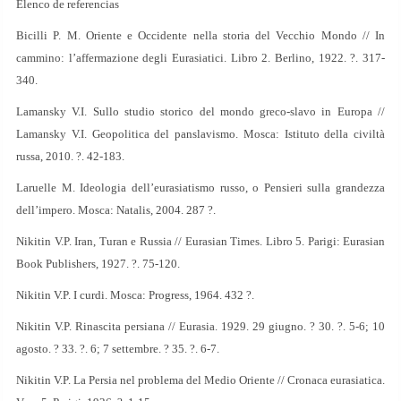
Elenco de referencias
Bicilli P. M. Oriente e Occidente nella storia del Vecchio Mondo // In
cammino: l’affermazione degli Eurasiatici. Libro 2. Berlino, 1922. ?. 317-
340.
Lamansky V.I. Sullo studio storico del mondo greco-slavo in Europa //
Lamansky V.I. Geopolitica del panslavismo. Mosca: Istituto della civiltà
russa, 2010. ?. 42-183.
Laruelle M. Ideologia dell’eurasiatismo russo, o Pensieri sulla grandezza
dell’impero. Mosca: Natalis, 2004. 287 ?.
Nikitin V.P. Iran, Turan e Russia // Eurasian Times. Libro 5. Parigi: Eurasian
Book Publishers, 1927. ?. 75-120.
Nikitin V.P. I curdi. Mosca: Progress, 1964. 432 ?.
Nikitin V.P. Rinascita persiana // Eurasia. 1929. 29 giugno. ? 30. ?. 5-6; 10
agosto. ? 33. ?. 6; 7 settembre. ? 35. ?. 6-7.
Nikitin V.P. La Persia nel problema del Medio Oriente // Cronaca eurasiatica.