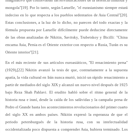
imaginativo que conllevaban las reivindicaciones de la herencia timúrida y
mongola"[19]. Por lo tanto, según Laruelle, "el eurasianismo siempre estará
indeciso en lo que respecta a los pueblos sedentarios de Asia Central"[20].
Estas conclusiones, a la luz de lo dicho, no parecen del todo exactas y la
fórmula propuesta por Laruelle difícilmente puede deducirse directamente
de las obras analizadas de Nikitin, Savitsky, Trubetskoy y Bicilli: "China
encarna Asia, Persia es el Oriente exterior con respecto a Rusia, Turán es su
Oriente interior"[21].
En el más reciente de sus artículos euroasiáticos, "El renacimiento persa"
(1929),[22] Nikitin avanzó la tesis de que, contrariamente a la supuesta
apatía, la vida cultural en Irán nunca murió, inició un rápido renacimiento a
partir de mediados del siglo XIX y alcanzó un nuevo nivel después de 1925
bajo Reza Shah Pahlavi. El erudito habló sobre el ritmo general de la
historia rusa e iraní, desde la caída de los safávidas y la campaña persa de
Pedro el Grande hasta los acontecimientos revolucionarios del primer cuarto
del siglo XX en ambos países. Nikitin expresó la esperanza de que el
periodo petersburgués de la historia rusa, con su intelectualidad
occidentalizada poco dispuesta a comprender Asia, hubiera terminado. Los