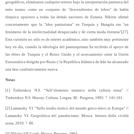
geográficos, eliminaron cualquier terreno bajo la interpretación panturca del
mito turano como un conjunto de "descendientes de lobos" de habla
túrquica opuestos a todas las demás naciones de Eurasia. Nikitin afirmó
concretamente que la "idea panturiana" en Turquía y Hungría era "un
fenómeno de la intelectualidad desquiciada y de cierta moda literaria"[27].
Esta cuestión no sólo es de interés académico, sino también muy pertinente
hoy en día, cuando la ideología del panturquismo ha recibido el apoyo de
las élites de Turquía y el Reino Unido y el acercamiento entre la Unión
Euroasiática dirigida por Rusia y la República Islámica de Irán ha alcanzado
una fase cualitativamente nueva.
Notas
[1] Trubetskoy N.S. “Sull’elemento turanico nella cultura russa” //
Trubetskoy N.S. History. Cultura. Lingua. M.: Progress, 1995. ?. 141-161.
[2] Lamansky V.I. “Sullo studio storico del mondo greco-slavo in Europa” //
Lamansky V.I. Geopolitica del panslavismo. Mosca: Istituto della civiltà
russa, 2010. ?. 86.
[3] Nikitin V.P. Curdi. Mosca: Progress, 1964.