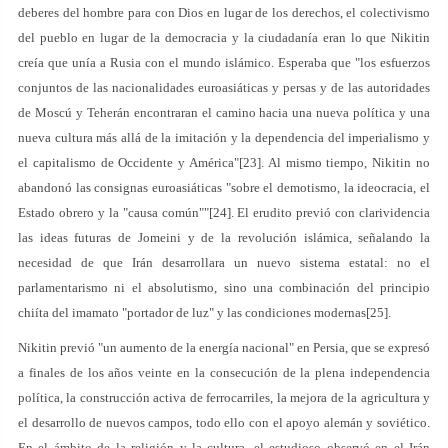
deberes del hombre para con Dios en lugar de los derechos, el colectivismo
del pueblo en lugar de la democracia y la ciudadanía eran lo que Nikitin
creía que unía a Rusia con el mundo islámico. Esperaba que "los esfuerzos
conjuntos de las nacionalidades euroasiáticas y persas y de las autoridades
de Moscú y Teherán encontraran el camino hacia una nueva política y una
nueva cultura más allá de la imitación y la dependencia del imperialismo y
el capitalismo de Occidente y América"[23]. Al mismo tiempo, Nikitin no
abandonó las consignas euroasiáticas "sobre el demotismo, la ideocracia, el
Estado obrero y la "causa común""[24]. El erudito previó con clarividencia
las ideas futuras de Jomeini y de la revolución islámica, señalando la
necesidad de que Irán desarrollara un nuevo sistema estatal: no el
parlamentarismo ni el absolutismo, sino una combinación del principio
chiíta del imamato "portador de luz" y las condiciones modernas[25].
Nikitin previó "un aumento de la energía nacional" en Persia, que se expresó
a finales de los años veinte en la consecución de la plena independencia
política, la construcción activa de ferrocarriles, la mejora de la agricultura y
el desarrollo de nuevos campos, todo ello con el apoyo alemán y soviético.
En el ámbito de la religión y la cultura, el estudioso observó en el Irán