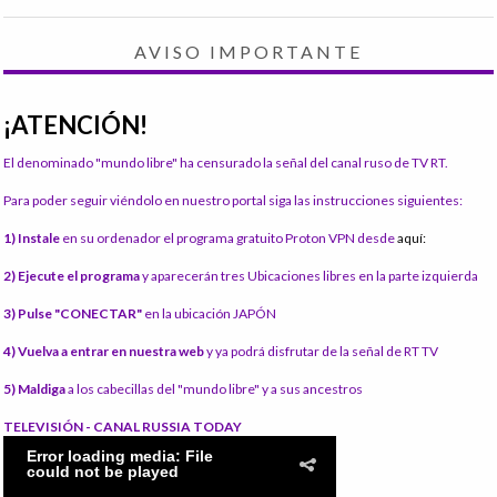
AVISO IMPORTANTE
¡ATENCIÓN!
El denominado "mundo libre" ha censurado la señal del canal ruso de TV RT.
Para poder seguir viéndolo en nuestro portal siga las instrucciones siguientes:
1) Instale
en su ordenador el programa gratuito Proton VPN desde
aquí:
2) Ejecute el programa
y aparecerán tres Ubicaciones libres en la parte izquierda
3) Pulse "CONECTAR"
en la ubicación JAPÓN
4) Vuelva a entrar en nuestra web
y ya podrá disfrutar de la señal de RT TV
5) Maldiga
a los cabecillas del "mundo libre" y a sus ancestros
TELEVISIÓN - CANAL RUSSIA TODAY