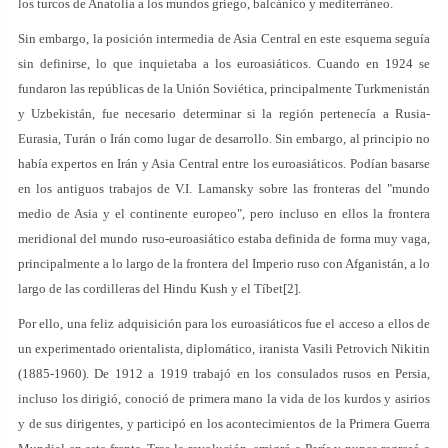
los turcos de Anatolia a los mundos griego, balcánico y mediterráneo.
Sin embargo, la posición intermedia de Asia Central en este esquema seguía
sin definirse, lo que inquietaba a los euroasiáticos. Cuando en 1924 se
fundaron las repúblicas de la Unión Soviética, principalmente Turkmenistán
y Uzbekistán, fue necesario determinar si la región pertenecía a Rusia-
Eurasia, Turán o Irán como lugar de desarrollo. Sin embargo, al principio no
había expertos en Irán y Asia Central entre los euroasiáticos. Podían basarse
en los antiguos trabajos de V.I. Lamansky sobre las fronteras del "mundo
medio de Asia y el continente europeo", pero incluso en ellos la frontera
meridional del mundo ruso-euroasiático estaba definida de forma muy vaga,
principalmente a lo largo de la frontera del Imperio ruso con Afganistán, a lo
largo de las cordilleras del Hindu Kush y el Tíbet[2].
Por ello, una feliz adquisición para los euroasiáticos fue el acceso a ellos de
un experimentado orientalista, diplomático, iranista Vasili Petrovich Nikitin
(1885-1960). De 1912 a 1919 trabajó en los consulados rusos en Persia,
incluso los dirigió, conoció de primera mano la vida de los kurdos y asirios
y de sus dirigentes, y participó en los acontecimientos de la Primera Guerra