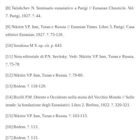
[8] Tatishchev N. Seminario eurasiatico a Parigi // Eurasian Chronicle. Vol.
7. Parigi, 1927. ?. 44.
[9] Nikitin V.P. Iran, Turan e Russia // Eurasian Times. Libro 5. Parigi: Casa
editrice Eurasian, 1927. ?. 75-120.
[10] Sorokina M.Y. op. cit. p. 643.
[11] Nota editoriale di P.N. Savitsky. Vedi: Nikitin V.P. Iran, Turan e Russia.
?. 75-78.
[12] Nikitin V.P. Iran, Turan e Russia. ?. 79-80.
[13] Ibidem. ?. 118-120.
[14] Bicilli P.M. Oriente e Occidente nella storia del Vecchio Mondo // Sulle
strade: la fondazione degli Eurasiatici. Libro 2. Berlino, 1922. ?. 320-321.
[15] Nikitin V.P. Iran, Turan e Russia. ?. 103-115.
[16] Ibidem. ?. 113.
[17] Ibidem. ?. 115.