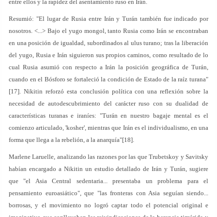
entre ellos y la rapidez del asentamiento ruso en Irán.
Resumió: "El lugar de Rusia entre Irán y Turán también fue indicado por
nosotros. <...> Bajo el yugo mongol, tanto Rusia como Irán se encontraban
en una posición de igualdad, subordinados al ulus turano; tras la liberación
del yugo, Rusia e Irán siguieron sus propios caminos, como resultado de lo
cual Rusia asumió con respecto a Irán la posición geográfica de Turán,
cuando en el Bósforo se fortaleció la condición de Estado de la raíz turana"
[17]. Nikitin reforzó esta conclusión política con una reflexión sobre la
necesidad de autodescubrimiento del carácter ruso con su dualidad de
características turanas e iraníes: "Turán en nuestro bagaje mental es el
comienzo articulado, 'kosher', mientras que Irán es el individualismo, en una
forma que llega a la rebelión, a la anarquía"[18].
Marlene Laruelle, analizando las razones por las que Trubetskoy y Savitsky
habían encargado a Nikitin un estudio detallado de Irán y Turán, sugiere
que "el Asia Central sedentaria... presentaba un problema para el
pensamiento euroasiático", que "las fronteras con Asia seguían siendo...
borrosas, y el movimiento no logró captar todo el potencial original e