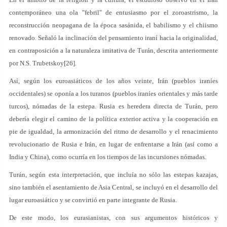
contemporáneo una ola "febril" de entusiasmo por el zoroastrismo, la
reconstrucción neopagana de la época sasánida, el babilismo y el chiismo
renovado. Señaló la inclinación del pensamiento iraní hacia la originalidad,
en contraposición a la naturaleza imitativa de Turán, descrita anteriormente
por N.S. Trubetskoy[26].
Así, según los euroasiáticos de los años veinte, Irán (pueblos iraníes
occidentales) se oponía a los turanos (pueblos iraníes orientales y más tarde
turcos), nómadas de la estepa. Rusia es heredera directa de Turán, pero
debería elegir el camino de la política exterior activa y la cooperación en
pie de igualdad, la armonización del ritmo de desarrollo y el renacimiento
revolucionario de Rusia e Irán, en lugar de enfrentarse a Irán (así como a
India y China), como ocurría en los tiempos de las incursiones nómadas.
Turán, según esta interpretación, que incluía no sólo las estepas kazajas,
sino también el asentamiento de Asia Central, se incluyó en el desarrollo del
lugar euroasiático y se convirtió en parte integrante de Rusia.
De este modo, los eurasianistas, con sus argumentos históricos y