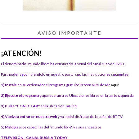
AVISO IMPORTANTE
¡ATENCIÓN!
El denominado "mundo libre" ha censurado la señal del canal ruso de TV RT.
Para poder seguir viéndolo en nuestro portal siga las instrucciones siguientes:
1) Instale
en su ordenador el programa gratuito Proton VPN desde
aquí:
2) Ejecute el programa
y aparecerán tres Ubicaciones libres en la parte izquierda
3) Pulse "CONECTAR"
en la ubicación JAPÓN
4) Vuelva a entrar en nuestra web
y ya podrá disfrutar de la señal de RT TV
5) Maldiga
a los cabecillas del "mundo libre" y a sus ancestros
TELEVISIÓN - CANAL RUSSIA TODAY