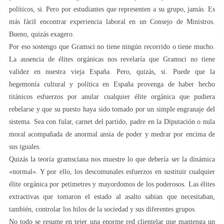
políticos, si. Pero por estudiantes que representen a su grupo, jamás. Es
más fácil encontrar experiencia laboral en un Consejo de Ministros.
Bueno, quizás exagero.
Por eso sostengo que Gramsci no tiene ningún recorrido o tiene mucho.
La ausencia de élites orgánicas nos revelaría que Gramsci no tiene
validez en nuestra vieja España. Pero, quizás, si. Puede que la
hegemonía cultural y política en España provenga de haber hecho
titánicos esfuerzos por anular cualquier élite orgánica que pudiera
rebelarse y que su puesto haya sido tomado por un simple engranaje del
sistema. Sea con fular, carnet del partido, padre en la Diputación o nula
moral acompañada de anormal ansia de poder y medrar por encima de
sus iguales.
Quizás la teoría gramsciana nos muestre lo que debería ser la dinámica
«normal». Y por ello, los descomunales esfuerzos en sustituir cualquier
élite orgánica por petimetres y mayordomos de los poderosos. Las élites
extractivas que tomaron el estado al asalto sabían que necesitaban,
también, controlar los hilos de la sociedad y sus diferentes grupos.
No todo se resume en tejer una enorme red clientelar que mantenga un