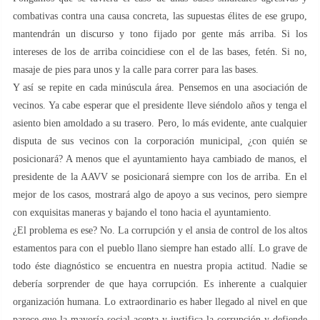
combativas contra una causa concreta, las supuestas élites de ese grupo,
mantendrán un discurso y tono fijado por gente más arriba. Si los
intereses de los de arriba coincidiese con el de las bases, fetén. Si no,
masaje de pies para unos y la calle para correr para las bases.
Y así se repite en cada minúscula área. Pensemos en una asociación de
vecinos. Ya cabe esperar que el presidente lleve siéndolo años y tenga el
asiento bien amoldado a su trasero. Pero, lo más evidente, ante cualquier
disputa de sus vecinos con la corporación municipal, ¿con quién se
posicionará? A menos que el ayuntamiento haya cambiado de manos, el
presidente de la AAVV se posicionará siempre con los de arriba. En el
mejor de los casos, mostrará algo de apoyo a sus vecinos, pero siempre
con exquisitas maneras y bajando el tono hacia el ayuntamiento.
¿El problema es ese? No. La corrupción y el ansia de control de los altos
estamentos para con el pueblo llano siempre han estado allí. Lo grave de
todo éste diagnóstico se encuentra en nuestra propia actitud. Nadie se
debería sorprender de que haya corrupción. Es inherente a cualquier
organización humana. Lo extraordinario es haber llegado al nivel en que
parece que la mayoría social acepta y justifica la corrupción y defiende