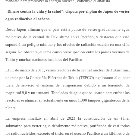
mandato para promover la energía nuclear", concluyó el analista.
"Dinero contra la vida y la salud": disputa por el plan de Japón de verter
agua radiactiva al océano
Desde Japón afirman que el país está a punto de verter gradualmente agua
radiactiva de la central de Fukushima en el Pacífico, y destacan que esto
supondrá un peligro mínimo y los niveles de radiación estarán en una cifra
segura. No obstante, el tema causó preocupación entre los países vecinos de
Tokio y muchas naciones insulares del Pacífico.
El 11 de marzo de 2011, varios reactores de la central nuclear de Fukushima,
operada por la Compañía Eléctrica de Tokio (TEPCO), explotaron al quedar
fuera de servicio el sistema de refrigeración debido a un terremoto de
magnitud 9,0 y un tsunami. Toneladas de agua que se usaron para enfriar los
reactores se almacenan actualmente en unos 1.000 tanques gigantescos de la
planta.
La empresa finalizó en abril de 2023 la construcción de un túnel
submarino para verter agua débilmente radiactiva, purificada de casi todos
los radionucleidos, excepto el tritio, en el océano Pacífico a un kilómetro de