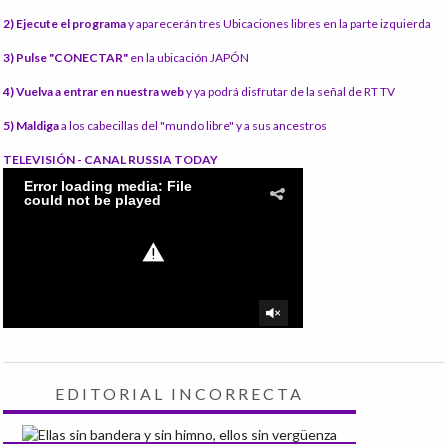
2) Ejecute el programa
y aparecerán tres Ubicaciones libres en la parte izquierda
3) Pulse "CONECTAR"
en la ubicación JAPÓN
4) Vuelva a entrar en nuestra web
y ya podrá disfrutar de la señal de RT TV
5) Maldiga
a los cabecillas del "mundo libre" y a sus ancestros
TELEVISIÓN - CANAL RUSSIA TODAY
EDITORIAL INCORRECTA