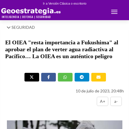
Ir a Versión Clásica o escritorio
Toggle 
SEGURIDAD
El OIEA "resta importancia a Fukushima" al
aprobar el plan de verter agua radiactiva al
Pacífico… La OIEA es un auténtico peligro
10 de julio de 2023, 20:48h
A+
a-