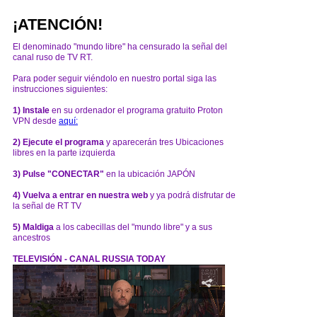
¡ATENCIÓN!
El denominado "mundo libre" ha censurado la señal del
canal ruso de TV RT.
Para poder seguir viéndolo en nuestro portal siga las
instrucciones siguientes:
1) Instale
en su ordenador el programa gratuito Proton
VPN desde
aquí:
2) Ejecute el programa
y aparecerán tres Ubicaciones
libres en la parte izquierda
3) Pulse "CONECTAR"
en la ubicación JAPÓN
4) Vuelva a entrar en nuestra web
y ya podrá disfrutar de
la señal de RT TV
5) Maldiga
a los cabecillas del "mundo libre" y a sus
ancestros
TELEVISIÓN - CANAL RUSSIA TODAY