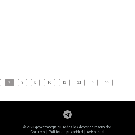
7
8
9
10
11
12
>
>>
© 2023 geoestrategia.eu Todos los derechos reservados.
Contacto
|
Política de privacidad
|
Aviso legal