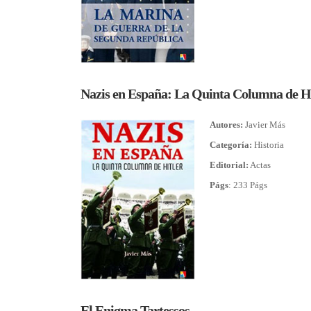
Nazis en España: La Quinta Columna de Hi
Autores:
Javier Más
Categoría:
Historia
Editorial:
Actas
Págs
: 233 Págs
El Enigma Tartessos