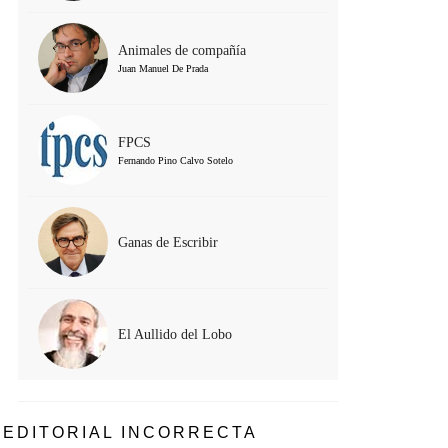
Animales de compañía
Juan Manuel De Prada
FPCS
Fernando Pino Calvo Sotelo
Ganas de Escribir
El Aullido del Lobo
EDITORIAL INCORRECTA