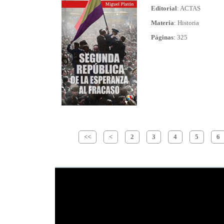
Editorial
: ACTAS
Materia
: Historia
Páginas
: 325
<<
<
2
3
4
5
6