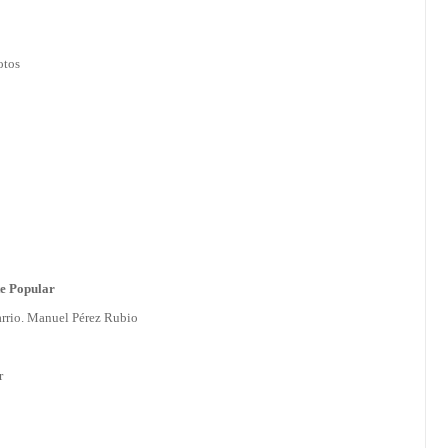
otos
te Popular
arrio. Manuel Pérez Rubio
r