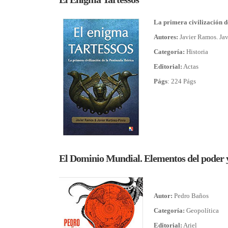
La primera civilización d
Autores:
Javier Ramos. Jav
Categoría:
Historia
Editorial:
Actas
Págs
: 224 Págs
El Dominio Mundial. Elementos del poder y 
Autor:
Pedro Baños
Categoría:
Geopolítica
Editorial:
Ariel