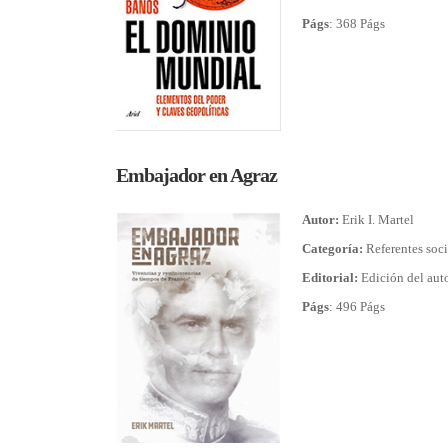
Págs
: 368 Págs
Embajador en Agraz
Autor:
Erik I. Martel
Categoría:
Referentes soc
Editorial:
Edición del aut
Págs
: 496 Págs