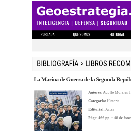
PORTADA
QUE SOMOS
EDITORIAL
BIBLIOGRAFÍA
>
LIBROS RECO
La Marina de Guerra de la Segunda Repúb
Autores:
Adolfo Morales T
Categoría:
Historia
Editorial:
Actas
Págs
: 466 pp. + 48 de foto