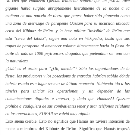
No creo que Hamas/al Qassam realmente supiera que un festival rave
gigante había surgido abruptamente literalmente de la noche a la
mañana en una parcela de tierra que parece haber sido planeada como
una zona de aterrizaje de parapente Qassam para su incursión ubicada
cerca del Kibbutz de Re'im. y la base militar "invisible" de Re'im que
está "cerca del kibutz", según una nota en Wikipedia, hasta que sus
tropas de parapente al amanecer volaron directamente hacia la fiesta de
baile de más de 1000 psytrancers drogados que pretendían ser uno con
la naturaleza.
¿Cuál es el árabe para "¿Oh, mierda”? Sólo los organizadores de la
fiesta, los productores y los poseedores de entradas habrían sabido dónde
habría estado este lugar secreto de último momento. Habiendo ido a los
túneles para iniciar las operaciones, y sin depender de las
comunicaciones digitales e Internet, y dado que Hamas/Al Qassam
prohíbe a cualquiera de sus combatientes tener y usar teléfonos celulares
en las operaciones, FUBAR se volvió muy rápido.
Esto suena creíble. Esto no significa que Hamás no tuviera intención de
matar a miembros del Kibbutz de Re'im. Significa que Hamás tropezó