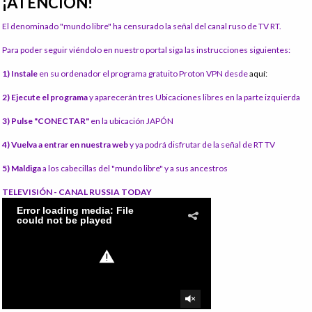
¡ATENCIÓN!
El denominado "mundo libre" ha censurado la señal del canal ruso de TV RT.
Para poder seguir viéndolo en nuestro portal siga las instrucciones siguientes:
1) Instale
en su ordenador el programa gratuito Proton VPN desde
aquí:
2) Ejecute el programa
y aparecerán tres Ubicaciones libres en la parte izquierda
3) Pulse "CONECTAR"
en la ubicación JAPÓN
4) Vuelva a entrar en nuestra web
y ya podrá disfrutar de la señal de RT TV
5) Maldiga
a los cabecillas del "mundo libre" y a sus ancestros
TELEVISIÓN - CANAL RUSSIA TODAY