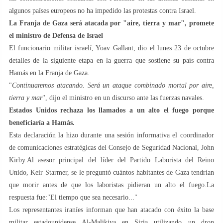
algunos países europeos no ha impedido las protestas contra Israel.
La Franja de Gaza será atacada por "aire, tierra y mar", promete
el ministro de Defensa de Israel
El funcionario militar israelí, Yoav Gallant, dio el lunes 23 de octubre
detalles de la siguiente etapa en la guerra que sostiene su país contra
Hamás en la Franja de Gaza.
"
Continuaremos atacando. Será un ataque combinado mortal por aire,
tierra y mar
", dijo el ministro en un discurso ante las fuerzas navales.
Estados Unidos rechaza los llamados a un alto el fuego porque
beneficiaría a Hamás.
Esta declaración la hizo durante una sesión informativa el coordinador
de comunicaciones estratégicas del Consejo de Seguridad Nacional, John
Kirby.Al asesor principal del líder del Partido Laborista del Reino
Unido, Keir Starmer, se le preguntó cuántos habitantes de Gaza tendrían
que morir antes de que los laboristas pidieran un alto el fuego.La
respuesta fue:"El tiempo que sea necesario..."
Los representantes iraníes informan que han atacado con éxito la base
militar estadounidense Al-Malikiya en Siria utilizando un dron