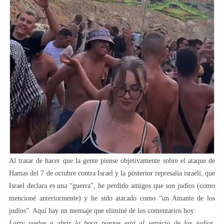
Al tratar de hacer que la gente piense objetivamente sobre el ataque de
Hamas del 7 de octubre contra Israel y la posterior represalia israelí, que
Israel declara es una “guerra”, he perdido amigos que son judíos (como
mencioné anteriormente) y he sido atacado como “un Amante de los
judíos”. Aquí hay un mensaje que eliminé de los comentarios hoy:
Larry vuelve a abrir la boca porque está al servicio de los judíos.