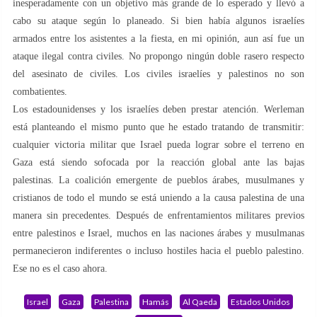
inesperadamente con un objetivo más grande de lo esperado y llevó a
cabo su ataque según lo planeado. Si bien había algunos israelíes
armados entre los asistentes a la fiesta, en mi opinión, aun así fue un
ataque ilegal contra civiles. No propongo ningún doble rasero respecto
del asesinato de civiles. Los civiles israelíes y palestinos no son
combatientes.
Los estadounidenses y los israelíes deben prestar atención. Werleman
está planteando el mismo punto que he estado tratando de transmitir:
cualquier victoria militar que Israel pueda lograr sobre el terreno en
Gaza está siendo sofocada por la reacción global ante las bajas
palestinas. La coalición emergente de pueblos árabes, musulmanes y
cristianos de todo el mundo se está uniendo a la causa palestina de una
manera sin precedentes. Después de enfrentamientos militares previos
entre palestinos e Israel, muchos en las naciones árabes y musulmanas
permanecieron indiferentes o incluso hostiles hacia el pueblo palestino.
Ese no es el caso ahora.
Israel
Gaza
Palestina
Hamás
Al Qaeda
Estados Unidos