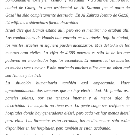
bombardean el norte y el “centro” [“Al Rimal” - a 3 km del centro de la
ciudad de Gaza], la zona residencial de Al Karama [en el norte de
Gaza] ha sido completamente destruida. En Al Zahraa [centro de Gaza],
24 edificios residenciales fueron destruidos.
Israel dice que Hamás estaba allí, pero eso es mentira: no estaban allí.
Los combatientes de Hamás han entrado en los túneles bajo la ciudad;
los misiles israelíes ni siquiera pueden alcanzarlos. Más del 90% de los
muertos eran civiles. La cifra de 4.385 muertos es sólo la de los que
pudieron ser encontrados bajo los escombros. El número real de muertos
es muchas veces mayor. Están muriendo muchos niños que no saben qué
son Hamás y las FDI.
La situación humanitaria también está empeorando. Hace
aproximadamente dos semanas que no hay electricidad. Mi familia usa
paneles solares, por eso tenemos internet y al menos algo de
electricidad. La mayoría no tiene esto. La gente carga sus teléfonos en
hospitales donde hay generadores diésel, pero cada vez hay menos diésel
para ellos. Las farmacias están cerradas, los medicamentos sólo están
disponibles en los hospitales, pero también se están acabando.