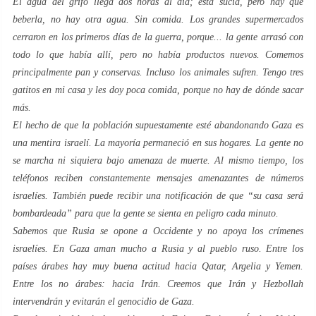
El agua del grifo llega dos horas al día; está sucia, pero hay que
beberla, no hay otra agua. Sin comida. Los grandes supermercados
cerraron en los primeros días de la guerra, porque... la gente arrasó con
todo lo que había allí, pero no había productos nuevos. Comemos
principalmente pan y conservas. Incluso los animales sufren. Tengo tres
gatitos en mi casa y les doy poca comida, porque no hay de dónde sacar
más.
El hecho de que la población supuestamente esté abandonando Gaza es
una mentira israelí. La mayoría permaneció en sus hogares. La gente no
se marcha ni siquiera bajo amenaza de muerte. Al mismo tiempo, los
teléfonos reciben constantemente mensajes amenazantes de números
israelíes. También puede recibir una notificación de que “su casa será
bombardeada” para que la gente se sienta en peligro cada minuto.
Sabemos que Rusia se opone a Occidente y no apoya los crímenes
israelíes. En Gaza aman mucho a Rusia y al pueblo ruso. Entre los
países árabes hay muy buena actitud hacia Qatar, Argelia y Yemen.
Entre los no árabes: hacia Irán. Creemos que Irán y Hezbollah
intervendrán y evitarán el genocidio de Gaza.