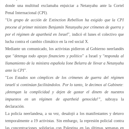
donde una multitud exclamaba enjuiciar a Netanyahu ante la Cortel
Penal Internacional (CPI).
“
Un grupo de acción de Extinction Rebellion ha exigido que la CPI
procese al primer ministro Benjamín Netanyahu por crímenes de guerra y
por el régimen de apartheid en Israel
”, indicó el lunes el colectivo que
lucha contra el cambio climático en la red social X.
Mediante un comunicado, los activistas pidieron al Gobierno neerlandés
que “
detenga todo apoyo financiero y político
” a Israel y “
responda al
llamamiento de la ministra española Ione Belarra de llevar a Netanyahu
ante la CPI
”.
“
Los Estados son cómplices de los crímenes de guerra del régimen
israelí si continúan facilitándolos. Por lo tanto, le decimos al Gabinete:
¡detengan la complicidad y dejen de gastar el dinero de nuestros
impuestos en un régimen de apartheid genocida!”,
subraya la
declaración.
La policía neerlandesa, a su vez, desalojó a los manifestantes y detuvo
temporalmente a 19 activistas. Sin embargo, la represión policial contra
las concentraciones solidarias con Palestina en las últimas semanas en