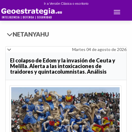
Ir a Versión Clásica o escritorio
Toggle 
NETANYAHU
Martes 04 de agosto de 2026
El colapso de Edom y la invasión de Ceuta y
Melilla. Alerta a las intoxicaciones de
traidores y quintacolumnistas. Análisis