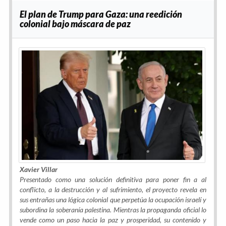
El plan de Trump para Gaza: una reedición
colonial bajo máscara de paz
Xavier Villar
Presentado como una solución definitiva para poner fin a al
conflicto, a la destrucción y al sufrimiento, el proyecto revela en
sus entrañas una lógica colonial que perpetúa la ocupación israelí y
subordina la soberanía palestina. Mientras la propaganda oficial lo
vende como un paso hacia la paz y prosperidad, su contenido y