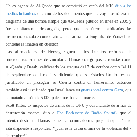
Un ex agente de Al-Qaeda que se convirtió en espía del MI6
dijo a los
medios británicos
que uno de los documentos que Herzog mostró era un
diagrama de una bomba simple que Al-Qaeda publicó en línea en 2009 y
fue ampliamente descargado, pero que no fueron publicadas las
instrucciones sobre cómo fabricar tal arma. La biografía de Youssef no
contiene la imagen en cuestión.
Las afirmaciones de Herzog siguen a los intentos retóricos de
funcionarios israelíes de vincular a Hamas con grupos terroristas como
Al-Qaeda y Daesh, calificando los ataques del 7 de octubre como “el 11
de septiembre de Israel” y diciendo que si Estados Unidos estaba
justificado en proseguir su Guerra contra el Terrorismo, entonces
también está justificado que Israel lance su
guerra total contra Gaza
, que
ha matado a más de 5.000 palestinos hasta el martes.
Scott Ritter, ex inspector de armas de la ONU y denunciante de armas de
destrucción masiva, dijo a
The Backstory de Radio Sputnik
que al
intentar destruir a Hamás, Israel ha formulado una pregunta que aún no
está dispuesto a responder: “¿cuál es la causa última de la violencia del 7
de octubre?”