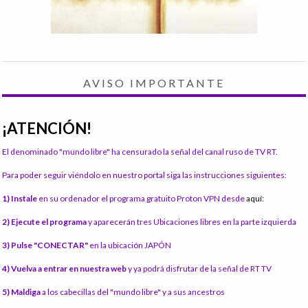
AVISO IMPORTANTE
¡ATENCIÓN!
El denominado "mundo libre" ha censurado la señal del canal ruso de TV RT.
Para poder seguir viéndolo en nuestro portal siga las instrucciones siguientes:
1) Instale
en su ordenador el programa gratuito Proton VPN desde
aquí:
2) Ejecute el programa
y aparecerán tres Ubicaciones libres en la parte izquierda
3) Pulse "CONECTAR"
en la ubicación JAPÓN
4) Vuelva a entrar en nuestra web
y ya podrá disfrutar de la señal de RT TV
5) Maldiga
a los cabecillas del "mundo libre" y a sus ancestros