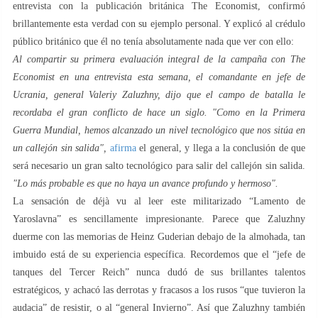
entrevista con la publicación británica The Economist, confirmó
brillantemente esta verdad con su ejemplo personal. Y explicó al crédulo
público británico que él no tenía absolutamente nada que ver con ello:
Al compartir su primera evaluación integral de la campaña con The
Economist en una entrevista esta semana, el comandante en jefe de
Ucrania, general Valeriy Zaluzhny, dijo que el campo de batalla le
recordaba el gran conflicto de hace un siglo. "Como en la Primera
Guerra Mundial, hemos alcanzado un nivel tecnológico que nos sitúa en
un callejón sin salida",
afirma
el general, y llega a la conclusión de que
será necesario un gran salto tecnológico para salir del callejón sin salida.
"Lo más probable es que no haya un avance profundo y hermoso".
La sensación de déjà vu al leer este militarizado “Lamento de
Yaroslavna” es sencillamente impresionante. Parece que Zaluzhny
duerme con las memorias de Heinz Guderian debajo de la almohada, tan
imbuido está de su experiencia específica. Recordemos que el “jefe de
tanques del Tercer Reich” nunca dudó de sus brillantes talentos
estratégicos, y achacó las derrotas y fracasos a los rusos “que tuvieron la
audacia” de resistir, o al “general Invierno”. Así que Zaluzhny también