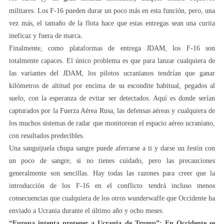
militares. Los F-16 pueden durar un poco más en esta función, pero, una
vez más, el tamaño de la flota hace que estas entregas sean una curita
ineficaz y fuera de marca.
Finalmente, como plataformas de entrega JDAM, los F-16 son
totalmente capaces. El único problema es que para lanzar cualquiera de
las variantes del JDAM, los pilotos ucranianos tendrían que ganar
kilómetros de altitud por encima de su escondite habitual, pegados al
suelo, con la esperanza de evitar ser detectados. Aquí es donde serían
capturados por la Fuerza Aérea Rusa, las defensas aéreas y cualquiera de
los muchos sistemas de radar que monitorean el espacio aéreo ucraniano,
con resultados predecibles.
Una sanguijuela chupa sangre puede aferrarse a ti y darse un festín con
un poco de sangre, si no tienes cuidado, pero las precauciones
generalmente son sencillas. Hay todas las razones para creer que la
introducción de los F-16 en el conflicto tendrá incluso menos
consecuencias que cualquiera de los otros wunderwaffe que Occidente ha
enviado a Ucrania durante el último año y ocho meses.
“Europa intenta proteger a Ucrania de Trump”: En Occidente se