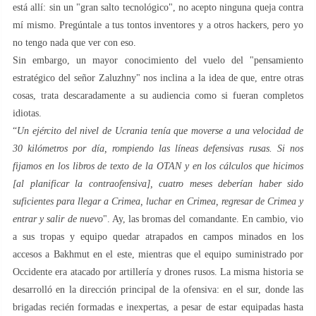
está allí: sin un "gran salto tecnológico", no acepto ninguna queja contra
mí mismo. Pregúntale a tus tontos inventores y a otros hackers, pero yo
no tengo nada que ver con eso.
Sin embargo, un mayor conocimiento del vuelo del "pensamiento
estratégico del señor Zaluzhny" nos inclina a la idea de que, entre otras
cosas, trata descaradamente a su audiencia como si fueran completos
idiotas.
“
Un ejército del nivel de Ucrania tenía que moverse a una velocidad de
30 kilómetros por día, rompiendo las líneas defensivas rusas. Si nos
fijamos en los libros de texto de la OTAN y en los cálculos que hicimos
[al planificar la contraofensiva], cuatro meses deberían haber sido
suficientes para llegar a Crimea, luchar en Crimea, regresar de Crimea y
entrar y salir de nuevo
". Ay, las bromas del comandante. En cambio, vio
a sus tropas y equipo quedar atrapados en campos minados en los
accesos a Bakhmut en el este, mientras que el equipo suministrado por
Occidente era atacado por artillería y drones rusos. La misma historia se
desarrolló en la dirección principal de la ofensiva: en el sur, donde las
brigadas recién formadas e inexpertas, a pesar de estar equipadas hasta