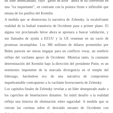
un líder desencantado, cuyo “garbo de actor” ahora se ha convertido en
una “ira inquietante”, en contraste con la postura firme e inflexible que
emana de los pasillos del Kremlin.
A medida que se desmorona la narrativa de Zelensky, la escalofriante
realidad de la lealtad transitoria de Occidente pasa a primer plano. El
alguna vez proclamado héroe ahora se apresura a buscar validación, y
sus llamados de ayuda a EEUU y la UE resuenan en un vacío de
promesas incumplidas. Los 380 millones de dólares prometidos por
Biden parecen ser meras migajas para un conflicto voraz, un sombrío
reflejo del vacilante apoyo de Occidente. Mientras tanto, la constante
determinación del Kremlin bajo la dirección del presidente Putin, es un
testimonio imponente de la marcada divergencia en el temple del
liderazgo, haciéndose eco de una narrativa de compromiso
inquebrantable contrapuesto a la vacilante bravuconería de Zelensky.
Los capítulos finales de Zelensky revelan a un líder desesperado atado a
los caprichos de benefactores distantes. Su inútil desafío a la realidad
refleja una historia de obstinación sobre sagacidad. A medida que se
cierran las cortinas sobre el desvaído encanto de Occidente con