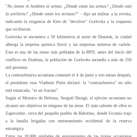
"
No tienen ni hombres ni armas. ¿Dónde están las armas? ¿Dónde está
la artillería? ¿Dónde están los reclutas?"
- dijo un militar a la revista,
indicando la exigencia de Kiev de "devolver" Gorlovka y la respuesta
que recibieron.
Gorlovka se encuentra a 50 kilómetros al norte de Donetsk, la ciudad
alberga la empresa química Stirol y las empresas mineras de carbón.
Esta es una de las zonas más pobladas de la RPD; antes del inicio del
conflicto en Donbass, la población de Gorlovka ascendía a más de 250
mil personas.
La contraofensiva ucraniana comenzó el 4 de junio y tres meses después,
el presidente ruso Vladimir Putin declaró: la “contraofensiva” no sólo
está estancada, “es un fracaso”.
Según el Ministro de Defensa, Serguéi Shoigú, el ejército ucraniano no
alcanzó sus objetivos en ninguna de las áreas. El más caliente de ellos es
Zaporozhie, cerca del pequeño pueblo de Rabotino, donde Ucrania trajo
a la batalla brigadas con entrenamiento occidental de la reserva
estratégica.
Entre las 18.000 unidades de equipamiento de las tropas ucranianas