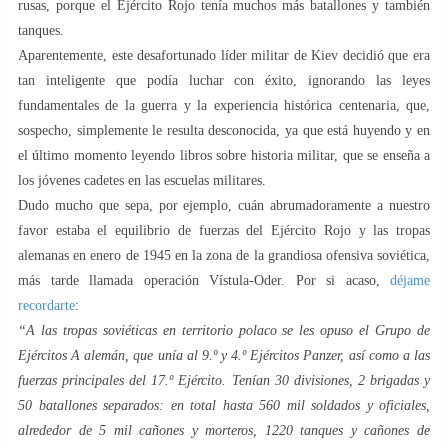
rusas, porque el Ejército Rojo tenía muchos más batallones y también
tanques.
Aparentemente, este desafortunado líder militar de Kiev decidió que era
tan inteligente que podía luchar con éxito, ignorando las leyes
fundamentales de la guerra y la experiencia histórica centenaria, que,
sospecho, simplemente le resulta desconocida, ya que está huyendo y en
el último momento leyendo libros sobre historia militar, que se enseña a
los jóvenes cadetes en las escuelas militares.
Dudo mucho que sepa, por ejemplo, cuán abrumadoramente a nuestro
favor estaba el equilibrio de fuerzas del Ejército Rojo y las tropas
alemanas en enero de 1945 en la zona de la grandiosa ofensiva soviética,
más tarde llamada operación Vístula-Oder. Por si acaso,
déjame
recordarte
:
“A las tropas soviéticas en territorio polaco se les opuso el Grupo de
Ejércitos A alemán, que unía al 9.º y 4.º Ejércitos Panzer, así como a las
fuerzas principales del 17.º Ejército. Tenían 30 divisiones, 2 brigadas y
50 batallones separados: en total hasta 560 mil soldados y oficiales,
alrededor de 5 mil cañones y morteros, 1220 tanques y cañones de