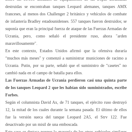
destruidas se encontraban tanques Leopard alemanes, tanques AMX
franceses, al menos dos Challenger 2 británico y vehículos de combate
de infantería Bradley estadounidenses. 557 tanques fueron destruidos; se
suponía que eran la principal fuerza de ataque de las Fuerzas Armadas de
Ucrania, pero, como señaló el presidente ruso, ahora "arden
maravillosamente".
En este contexto, Estados Unidos afirmó que la ofensiva duraría
“muchos más meses” y comenzó a suministrar municiones de racimo a
Ucrania. Putin, por su parte, señaló que el suministro de “casetes” no
cambió nada en el campo de batalla para ellos.
Las Fuerzas Armadas de Ucrania perdieron casi una quinta parte
de los tanques Leopard 2 que les habían sido suministrados, escribe
Forbes.
Según el columnista David Ax, de 71 tanques, el ejército ruso destruyó
12, la mitad de los cuales durante la semana pasada. El último de ellos
fue la versión sueca del tanque Leopard 2A5, el Strv 122. Fue
desactivado por un misil de una emboscada.
Este caso se destaca porque la mayoría de los otros vehículos similares