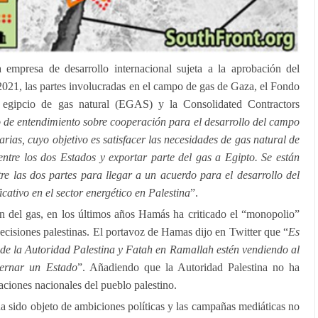
 empresa de desarrollo internacional sujeta a la aprobación del
2021, las partes involucradas en el campo de gas de Gaza, el Fondo
g egipcio de gas natural (EGAS) y la Consolidated Contractors
e entendimiento sobre cooperación para el desarrollo del campo
rias, cuyo objetivo es satisfacer las necesidades de gas natural de
entre los dos Estados y exportar parte del gas a Egipto. Se están
re las dos partes para llegar a un acuerdo para el desarrollo del
cativo en el sector energético en Palestina
”.
n del gas, en los últimos años Hamás ha criticado el “monopolio”
decisiones palestinas. El portavoz de Hamas dijo en Twitter que “
Es
 de la Autoridad Palestina y Fatah en Ramallah estén vendiendo al
bernar un Estado
”. Añadiendo que la Autoridad Palestina no ha
raciones nacionales del pueblo palestino.
 sido objeto de ambiciones políticas y las campañas mediáticas no