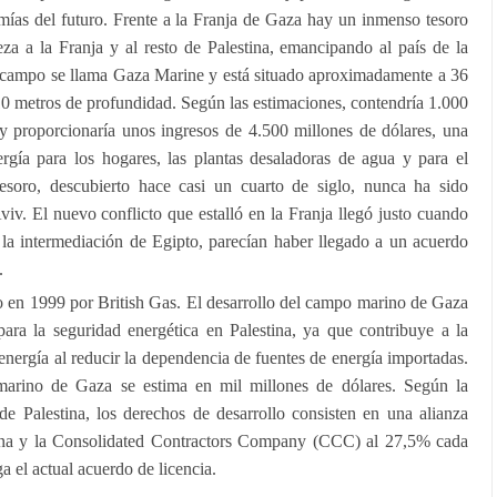
mías del futuro. Frente a la Franja de Gaza hay un inmenso tesoro
ueza a la Franja y al resto de Palestina, emancipando al país de la
l campo se llama Gaza Marine y está situado aproximadamente a 36
610 metros de profundidad. Según las estimaciones, contendría 1.000
y proporcionaría unos ingresos de 4.500 millones de dólares, una
ergía para los hogares, las plantas desaladoras de agua y para el
 tesoro, descubierto hace casi un cuarto de siglo, nunca ha sido
viv. El nuevo conflicto que estalló en la Franja llegó justo cuando
n la intermediación de Egipto, parecían haber llegado a un acuerdo
.
o en 1999 por British Gas. El desarrollo del campo marino de Gaza
para la seguridad energética en Palestina, ya que contribuye a la
energía al reducir la dependencia de fuentes de energía importadas.
marino de Gaza se estima en mil millones de dólares. Según la
de Palestina, los derechos de desarrollo consisten en una alianza
tina y la Consolidated Contractors Company (CCC) al 27,5% cada
a el actual acuerdo de licencia.