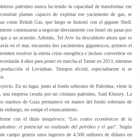
bierno palestino nunca ha tenido la capacidad de transformar ese
construir plantas capaces de explotar ese yacimiento de gas, se
sas como British Gas, que luego se fusionó con el gigante Shell.
momento comenzaron a negociar directamente con Israel sin pasar por
llegar a un acuerdo. Además, Tel Aviv ha descubierto ahora que es
davía en el mar, encuentra dos yacimientos gigantescos, primero el
rmiten resolver la eterna crisis energética e incluso convertirse en
necesitarán 4 años para poner en marcha el Tamar en 2013, mientras
roducción el Leviathan. Tiempos récord, especialmente si se
za.
yecto. En su lugar, junto al fondo soberano de Palestina, viene la
 una empresa creada por un cristiano palestino, Said Khoury. La
chos marinos de Gaza permanece en manos del fondo soberano de
sin embargo, no rompe el estancamiento.
rme con el título inequívoco: “
Los costos económicos de la
lestino: el potencial no realizado del petróleo y el gas
”. Según
este campo genera unos ingresos de 4.500 millones de dólares en