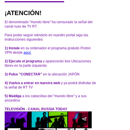
¡ATENCIÓN!
El denominado "mundo libre" ha censurado la señal del
canal ruso de TV RT.
Para poder seguir viéndolo en nuestro portal siga las
instrucciones siguientes:
1) Instale
en su ordenador el programa gratuito Proton
VPN desde
aquí:
2) Ejecute el programa
y aparecerán tres Ubicaciones
libres en la parte izquierda
3) Pulse "CONECTAR"
en la ubicación JAPÓN
4) Vuelva a entrar en nuestra web
y ya podrá disfrutar de
la señal de RT TV
5) Maldiga
a los cabecillas del "mundo libre" y a sus
ancestros
TELEVISIÓN - CANAL RUSSIA TODAY