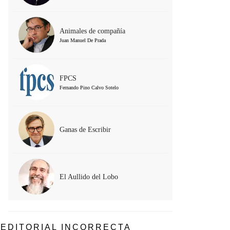
Animales de compañía
Juan Manuel De Prada
FPCS
Fernando Pino Calvo Sotelo
Ganas de Escribir
El Aullido del Lobo
EDITORIAL INCORRECTA