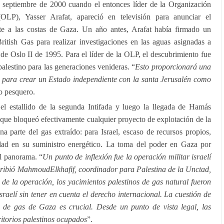
 septiembre de 2000 cuando el entonces líder de la Organización
(OLP), Yasser Arafat, apareció en televisión para anunciar el
nte a las costas de Gaza. Un año antes, Arafat había firmado un
ritish Gas para realizar investigaciones en las aguas asignadas a
 de Oslo II de 1995. Para el líder de la OLP, el descubrimiento fue
alestino para las generaciones venideras. “
Esto proporcionará una
 para crear un Estado independiente con la santa Jerusalén como
o pesquero.
el estallido de la segunda Intifada y luego la llegada de Hamás
lí, que bloqueó efectivamente cualquier proyecto de explotación de la
 parte del gas extraído: para Israel, escaso de recursos propios,
dad en su suministro energético. La toma del poder en Gaza por
 panorama. “
Un punto de inflexión fue la operación militar israelí
ribió MahmoudElkhafif, coordinador para Palestina de la Unctad,
 la operación, los yacimientos palestinos de gas natural fueron
sraelí sin tener en cuenta el derecho internacional. La cuestión de
s de gas de Gaza es crucial. Desde un punto de vista legal, las
ritorios palestinos ocupados
”.